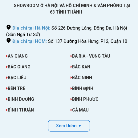
SHOWROOM Ở HÀ NỘI VÀ HỒ CHÍ MINH & VĂN PHÒNG TẠI
63 TỈNH THÀNH
Địa chỉ tại Hà Nội:
Số 226 Đường Láng, Đống Đa, Hà Nội
(Gần Ngã Tư Sở)
Địa chỉ tại HCM:
Số 137 Đường Hòa Hưng, P12, Quận 10
AN GIANG
BÀ RỊA - VŨNG TÀU
BẮC GIANG
BẮC KẠN
BẠC LIÊU
BẮC NINH
BẾN TRE
BÌNH ĐỊNH
BÌNH DƯƠNG
BÌNH PHƯỚC
BÌNH THUẬN
CÀ MAU
Xem thêm ▼