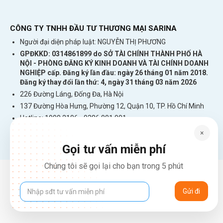
CÔNG TY TNHH ĐẦU TƯ THƯƠNG MẠI SARINA
Người đại diện pháp luật: NGUYỄN THỊ PHƯƠNG
GPĐKKD: 0314861899 do SỞ TÀI CHÍNH THÀNH PHỐ HÀ
NỘI - PHÒNG ĐĂNG KÝ KINH DOANH VÀ TÀI CHÍNH DOANH
NGHIỆP cấp. Đăng ký lần đầu: ngày 26 tháng 01 năm 2018.
Đăng ký thay đổi lần thứ: 4, ngày 31 tháng 03 năm 2026
226 Đường Láng, Đống Đa, Hà Nội
137 Đường Hòa Hưng, Phường 12, Quận 10, TP. Hồ Chí Minh
Hotline: 1900 2106 - 0386 001 001
Email:
Giaiphap3g@gmail.com
×
Gọi tư vấn miễn phí
Chúng tôi sẽ gọi lại cho bạn trong 5 phút