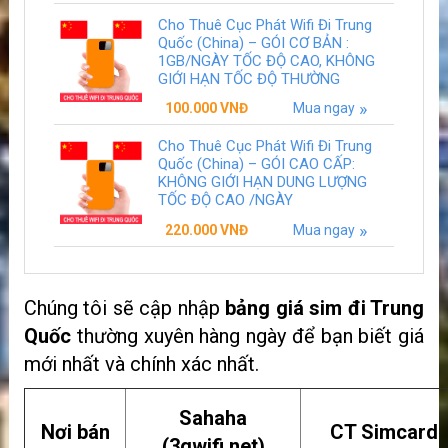
Cho Thuê Cục Phát Wifi Đi Trung
Quốc (China) – GÓI CƠ BẢN :
1GB/NGÀY TỐC ĐỘ CAO, KHÔNG
GIỚI HẠN TỐC ĐỘ THƯỜNG
100.000
VNĐ
Mua ngay
Cho Thuê Cục Phát Wifi Đi Trung
Quốc (China) – GÓI CAO CẤP:
KHÔNG GIỚI HẠN DUNG LƯỢNG
TỐC ĐỘ CAO /NGÀY
220.000
VNĐ
Mua ngay
Chúng tôi sẽ cập nhập
bảng giá sim đi Trung
Quốc
thường xuyên hàng ngày để bạn biết giá
mới nhất và chính xác nhất.
Sahaha
Nơi bán
CT Simcard
(3gwifi.net)