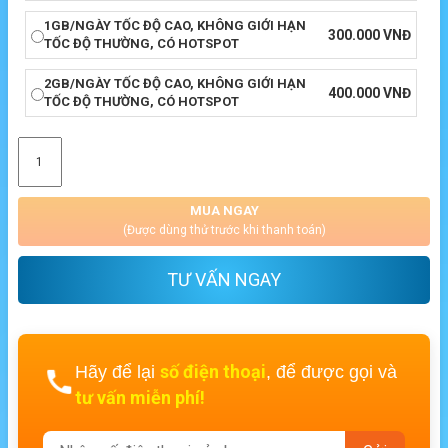
1GB/NGÀY TỐC ĐỘ CAO, KHÔNG GIỚI HẠN
300.000
VNĐ
TỐC ĐỘ THƯỜNG, CÓ HOTSPOT
2GB/NGÀY TỐC ĐỘ CAO, KHÔNG GIỚI HẠN
400.000
VNĐ
TỐC ĐỘ THƯỜNG, CÓ HOTSPOT
MUA NGAY
(Được dùng thử trước khi thanh toán)
TƯ VẤN NGAY
số điện thoại
Hãy để lại
, để được gọi và
tư vấn miễn phí!