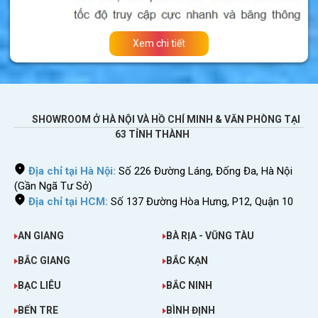
Xem chi tiết
SHOWROOM Ở HÀ NỘI VÀ HỒ CHÍ MINH & VĂN PHÒNG TẠI
63 TỈNH THÀNH
Địa chỉ tại Hà Nội:
Số 226 Đường Láng, Đống Đa, Hà Nội
(Gần Ngã Tư Sở)
Địa chỉ tại HCM:
Số 137 Đường Hòa Hưng, P12, Quận 10
AN GIANG
BÀ RỊA - VŨNG TÀU
Dùng sim
4G/5G
truy cập mạng cực nhanh ở
BẮC GIANG
BẮC KẠN
Tây Ban Nha
BẠC LIÊU
BẮC NINH
BẾN TRE
BÌNH ĐỊNH
>>>
Bạn sắp đi công tác, du lịch nhiều