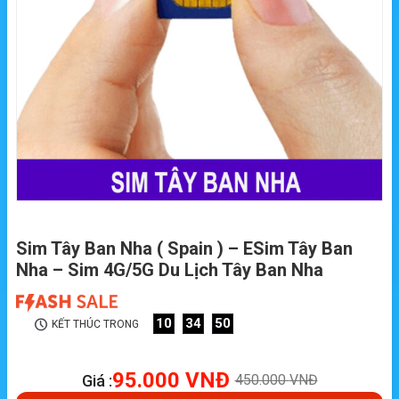
Sim Tây Ban Nha ( Spain ) – ESim Tây Ban
Nha – Sim 4G/5G Du Lịch Tây Ban Nha
10
34
49
KẾT THÚC TRONG
95.000
VNĐ
Giá :
450.000
VNĐ