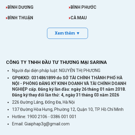
nước khác nhau hãy tham khảo:
Sim 4G
BÌNH DƯƠNG
BÌNH PHƯỚC
quốc tế
BÌNH THUẬN
CÀ MAU
Những tính năng gói sim điện thoại Tây Ban
Xem thêm ▼
Nha
Có sẵn dữ liệu 4G để dùng. Có thể gia hạn
thêm.
CÔNG TY TNHH ĐẦU TƯ THƯƠNG MẠI SARINA
Sim có thể gọi và nhắn tin nội mạng tại Tây
Người đại diện pháp luật: NGUYỄN THỊ PHƯƠNG
Ban Nha.
GPĐKKD: 0314861899 do SỞ TÀI CHÍNH THÀNH PHỐ HÀ
Nhận sim tại Việt Nam. Lắp vào máy xuống
NỘI - PHÒNG ĐĂNG KÝ KINH DOANH VÀ TÀI CHÍNH DOANH
NGHIỆP cấp. Đăng ký lần đầu: ngày 26 tháng 01 năm 2018.
sân bay Tây Ban Nha là dùng.
Đăng ký thay đổi lần thứ: 4, ngày 31 tháng 03 năm 2026
Không cần đăng ký chuyển vùng quốc tế để
226 Đường Láng, Đống Đa, Hà Nội
sử dụng tại Tây Ban Nha.
137 Đường Hòa Hưng, Phường 12, Quận 10, TP. Hồ Chí Minh
Hotline: 1900 2106 - 0386 001 001
Sim lắp vào máy là dùng.
Sim dùng cho điện
Email:
Giaiphap3g@gmail.com
thoại di động, máy tính bảng, bộ phát wifi
cầm tay.