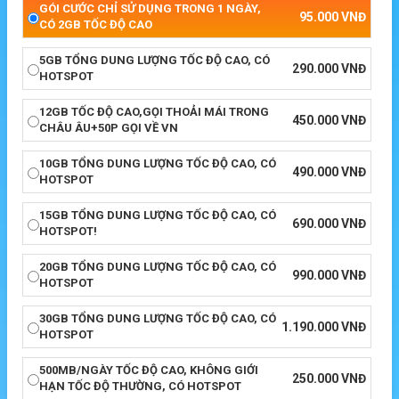
GÓI CƯỚC CHỈ SỬ DỤNG TRONG 1 NGÀY,
95.000
VNĐ
CÓ 2GB TỐC ĐỘ CAO
5GB TỔNG DUNG LƯỢNG TỐC ĐỘ CAO, CÓ
290.000
VNĐ
HOTSPOT
12GB TỐC ĐỘ CAO,GỌI THOẢI MÁI TRONG
450.000
VNĐ
CHÂU ÂU+50P GỌI VỀ VN
10GB TỔNG DUNG LƯỢNG TỐC ĐỘ CAO, CÓ
490.000
VNĐ
HOTSPOT
15GB TỔNG DUNG LƯỢNG TỐC ĐỘ CAO, CÓ
690.000
VNĐ
HOTSPOT!
20GB TỔNG DUNG LƯỢNG TỐC ĐỘ CAO, CÓ
990.000
VNĐ
HOTSPOT
30GB TỔNG DUNG LƯỢNG TỐC ĐỘ CAO, CÓ
1.190.000
VNĐ
HOTSPOT
500MB/NGÀY TỐC ĐỘ CAO, KHÔNG GIỚI
250.000
VNĐ
HẠN TỐC ĐỘ THƯỜNG, CÓ HOTSPOT