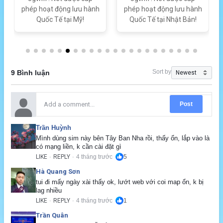
phép hoạt động lưu hành
phép hoạt động lưu hành
Quốc Tế tại Mỹ!
Quốc Tế tại Nhật Bản!
Sort by
9 Bình luận
Post
Trần Huỳnh
Mình dùng sim này bên Tây Ban Nha rồi, thấy ổn, lắp vào là 
có mạng liền, k cần cài đặt gì
LIKE
REPLY
4 tháng trước
5
·
·
Hà Quang Sơn
tui đi mấy ngày xài thấy ok, lướt web với coi map ổn, k bị 
lag nhiều
LIKE
REPLY
4 tháng trước
1
·
·
Trần Quân