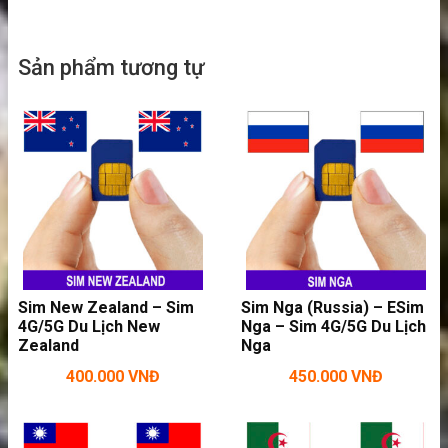
mạng trong cả chuyến đi. Hãy xem sim đi Tây
Ban Nha tốt nhất cho khách du lịch tại đây nhé!
Sản phẩm tương tự
Sim New Zealand – Sim
Sim Nga (Russia) – ESim
4G/5G Du Lịch New
Nga – Sim 4G/5G Du Lịch
Zealand
Nga
400.000
VNĐ
450.000
VNĐ