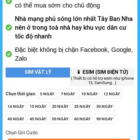
có thể mua sớm cho chủ động
Nhà mạng phủ sóng lớn nhất Tây Ban Nha
nên ở trong toà nhà hay khu vực dân cư
tốc độ nhanh
Đặc biệt không bị chặn Facebook, Google,
Zalo
SIM VẬT LÝ
📱 ESIM (SIM ĐIỆN TỬ)
( Thiết bị có hỗ trợ esim như Iphone
13, SamSung...)
Chọn thời gian:
5 NGÀY
7 NGÀY
10 NGÀY
12 NGÀY
14 NGÀY
15 NGÀY
20 NGÀY
25 NGÀY
30 NGÀY
40 NGÀY
45 NGÀY
50 NGÀY
60 NGÀY
90 NGÀY
Chọn Gói Cước