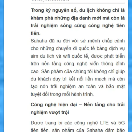
lãnh thổ quốc gia này bao gồm cả các khu vực
hải ngoại như Canary, Baleares.
Sim du lịch Tây Ban Nha là gì ?
Sim du lịch Tây Ban Nha
là loại sim 4G/5G
trọn gói không phải nạp tiền. Sim có sẵn data
tốc độ cao để vào mạng tại Tây Ban Nha. Đây
là
sim du lịch Tây Ban Nha tốt nhất
hiện nay
được nhiều người khuyên dùng.
Nếu bạn sắp đi du lịch đến Tây Ban Nha thì hãy
nên mua sim
4G/5G
để thoải mái vào mạng mà
không phải đăng ký chuyển vùng quốc tế, tiết
kiệm tiền đăng ký và mua gói cước nhà mạng.