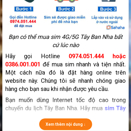
Bạn có thể mua sim 4G/5G Tây Ban Nha bất
cứ lúc nào
Hãy gọi Hotline
0974.051.444 hoặc
0386.001.001
để mua sim nhanh và tiện nhất.
Một cách nữa đó là
đặt hàng online trên
website này. Chúng tôi sẽ nhanh chóng giao
hàng cho bạn sau khi nhận được yêu cầu.
Bạn muốn dùng Internet tốc độ cao trong
chuyến du lịch Tây Ban Nha. Hãy mua
sim Tây
Ban Nha
tốt nhất dành cho khách du lịch. Với
dung lượng tốc độ cao bạn sẽ thoải mái vào
Xem thêm nội dung ↓