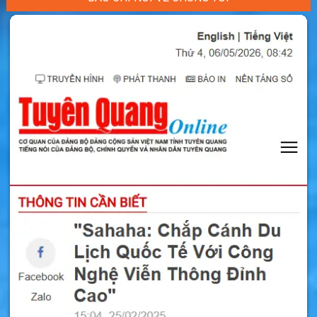
sim tại cửa hàng nhà mạng.
Sim Hawaii – Sim 4G/5G Du Lịch Hawaii
Sim Armenia – ESim Armenia – Sim 4G/5G Du Lịch
Armenia
Sim Azerbaijan – ESim Azerbaijan – Sim 4G/5G Du
Lịch Azerbaijan
Sim Canada – Sim 4G/5G Du Lịch Canada
Có một quầy bán sim ở các sân bay lớn như
Madrid hoặc Barcelona, ​​nhưng chúng rất đắt
đỏ. Bạn nên đi đến một cửa hàng hoặc trung
tâm thương mại trong thành phố để mua sim.
Giá cước di động của Tây Ban Nha khá là đắt
đỏ bởi bạn sẽ bị tính thuế thêm 7 – 21% theo
Luật Thuế bán hàng.
Sim du lịch Tây Ban Nha có thể dùng trên toàn