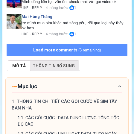
Mình dùng liên tục vẫn ổn, check mail với gọi video ok
LIKE
REPLY
4 tháng trước
1
·
·
Mai Hùng Thắng
trc mình mua sim khác mà sóng yếu, đổi qua loại này thấy 
ok hơn
LIKE
REPLY
4 tháng trước
1
·
·
Load more comments
(3 remaining)
MÔ TẢ
THÔNG TIN BỔ SUNG
Mục lục
1.
THÔNG TIN CHI TIẾT CÁC GÓI CƯỚC VỀ SIM TÂY
BAN NHA
1.1.
CÁC GÓI CƯỚC : DATA DUNG LƯỢNG TỔNG TỐC
ĐỘ CAO