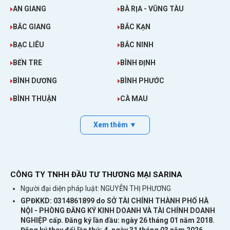
AN GIANG
BÀ RỊA - VŨNG TÀU
BẮC GIANG
BẮC KẠN
BẠC LIÊU
BẮC NINH
BẾN TRE
BÌNH ĐỊNH
BÌNH DƯƠNG
BÌNH PHƯỚC
BÌNH THUẬN
CÀ MAU
Xem thêm ▼
CÔNG TY TNHH ĐẦU TƯ THƯƠNG MẠI SARINA
Người đại diện pháp luật: NGUYỄN THỊ PHƯƠNG
GPĐKKD: 0314861899 do SỞ TÀI CHÍNH THÀNH PHỐ HÀ
NỘI - PHÒNG ĐĂNG KÝ KINH DOANH VÀ TÀI CHÍNH DOANH
NGHIỆP cấp. Đăng ký lần đầu: ngày 26 tháng 01 năm 2018.