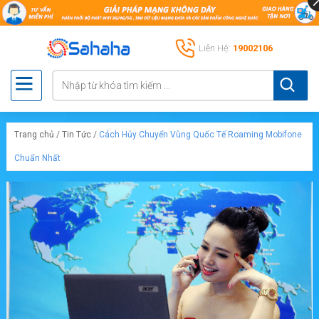
Liên Hệ:
19002106
Trang chủ
/
Tin Tức
/
Cách Hủy Chuyển Vùng Quốc Tế Roaming Mobifone
Chuẩn Nhất