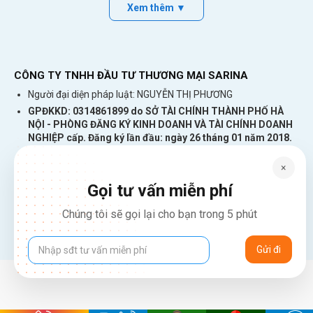
Xem thêm ▼
HCM Chọn Dcom 4G Tại Đây
Đã có 70% khách hàng tại Hà Nội bị thuyết
mua Dcom 4G đa mạng
phục
bởi những lý
CÔNG TY TNHH ĐẦU TƯ THƯƠNG MẠI SARINA
do này. Liệu bạn có thuộc 70% khách hàng
Người đại diện pháp luật: NGUYỄN THỊ PHƯƠNG
đó không? Xem ngay để có câu trả lời.
GPĐKKD: 0314861899 do SỞ TÀI CHÍNH THÀNH PHỐ HÀ
NỘI - PHÒNG ĐĂNG KÝ KINH DOANH VÀ TÀI CHÍNH DOANH
Vận dụng tất cả những bài viết trên thì
NGHIỆP cấp. Đăng ký lần đầu: ngày 26 tháng 01 năm 2018.
chẳng có lý do gì bạn lại không sở hữu
Đăng ký thay đổi lần thứ: 4, ngày 31 tháng 03 năm 2026
Dcom 4G giá rẻ
được một
tốt nhất cả về
226 Đường Láng, Đống Đa, Hà Nội
×
137 Đường Hòa Hưng, Phường 12, Quận 10, TP. Hồ Chí Minh
chất lượng và giá thành. Chúc bạn thành
Gọi tư vấn miễn phí
Hotline: 1900 2106 - 0386 001 001
công
Chúng tôi sẽ gọi lại cho bạn trong 5 phút
Email:
Giaiphap3g@gmail.com
Tổng hợp các USB 4G tốc độ cao, giá rẻ,
được bảo hành chính hãng 12 tháng.