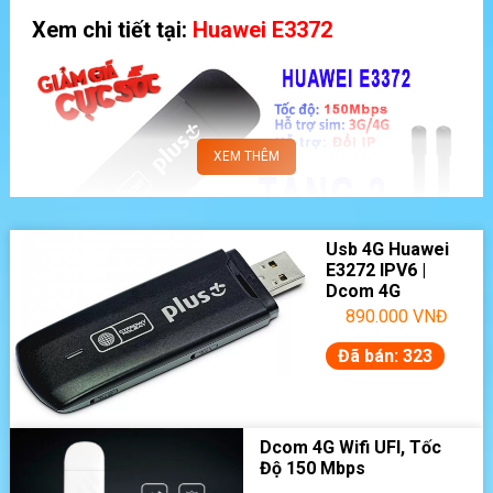
Xem chi tiết tại:
Huawei E3372
Usb 4G Huawei
E3272 IPV6 |
Dcom 4G
Chuyên Dùng Đổi
890.000
VNĐ
IP Nhanh
4. USB 4G Huawei E8372 lướt web với tốc
Đã bán: 323
độ chóng mặt 150Mbps
Giá ưu đãi ngay hôm nay:
1.290.000đ
Dcom 4G Wifi UFI, Tốc
Bảo hành 12 tháng lỗi 1 đổi 1
Độ 150 Mbps