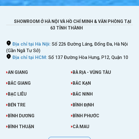
USB 4G Nào Tốt Nhất, Đáng Mua Nhất
Hiện Nay
SHOWROOM Ở HÀ NỘI VÀ HỒ CHÍ MINH & VĂN PHÒNG TẠI
63 TỈNH THÀNH
USB 4G
Tổng hợp những
đa mạng chính
hãng, có chất lượng tốt nhất, đang được
Địa chỉ tại Hà Nội:
Số 226 Đường Láng, Đống Đa, Hà Nội
đông đảo khách hàng sử dụng. Sự hài lòng
(Gần Ngã Tư Sở)
là những gì bạn nhận được khi mua những
Địa chỉ tại HCM:
Số 137 Đường Hòa Hưng, P12, Quận 10
sản phẩm này
AN GIANG
BÀ RỊA - VŨNG TÀU
Bí Quyết Phân Biệt Dcom 4G Chính Hãng
BẮC GIANG
BẮC KẠN
Và Hàng Giả
BẠC LIÊU
BẮC NINH
Đây là vấn để được rất nhiều khách hàng
BẾN TRE
quan tâm, xem xong bài này đảm bảo bạn
BÌNH ĐỊNH
sẽ biết cách chọn cho mình một sản phẩm
BÌNH DƯƠNG
BÌNH PHƯỚC
USB 4G giá rẻ
chính hãng 100%
BÌNH THUẬN
CÀ MAU
Tại Sao 70% Khách Hàng Hà Nội, TP