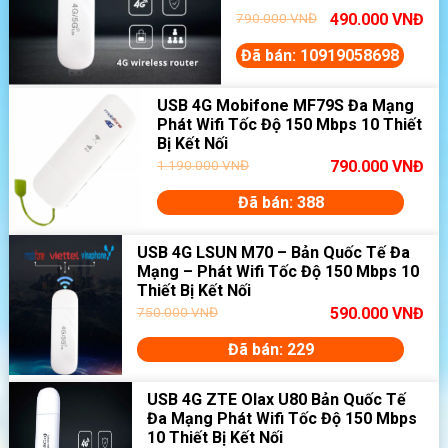
Xem chi tiết tại:
Huawei E8372
790.000
VNĐ
490.000
VNĐ
Đã bán: 10919058698
USB 4G Mobifone MF79S Đa Mạng
Phát Wifi Tốc Độ 150 Mbps 10 Thiết
Bị Kết Nối
1.190.000
VNĐ
790.000
VNĐ
Đã bán: 388
USB 4G LSUN M70 – Bản Quốc Tế Đa
Mạng – Phát Wifi Tốc Độ 150 Mbps 10
Thiết Bị Kết Nối
750.000
VNĐ
590.000
VNĐ
Đã bán: 229
USB 4G ZTE Olax U80 Bản Quốc Tế
Đa Mạng Phát Wifi Tốc Độ 150 Mbps
10 Thiết Bị Kết Nối