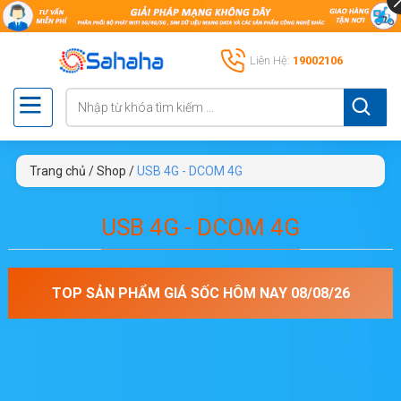
Liên Hệ:
19002106
Trang chủ
/
Shop
/
USB 4G - DCOM 4G
USB 4G - DCOM 4G
TOP SẢN PHẨM GIÁ SỐC HÔM NAY 08/08/26