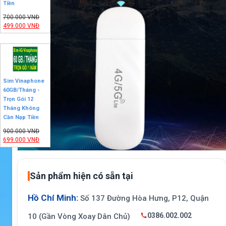
Tiền
700.000
VNĐ
499.000
VNĐ
Sim Vinaphone
60GB/Tháng -
Trọn Gói 12
Tháng Không
Cần Nạp Tiền
900.000
VNĐ
699.000
VNĐ
Sản phẩm hiện có sẵn tại
Hồ Chí Minh:
Số 137 Đường Hòa Hưng, P12, Quận
0386.002.002
10 (Gần Vòng Xoay Dân Chủ)