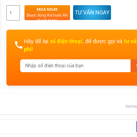
MUA NGAY
TƯ VẤN NGAY
(Được dùng thử trước khi
thanh toán)
số điện thoại
tư v
Hãy để lại
, để được gọi và
phí!
Sort by