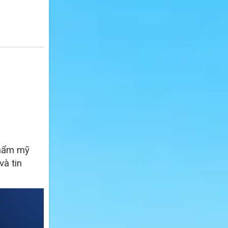
thẩm mỹ
và tin