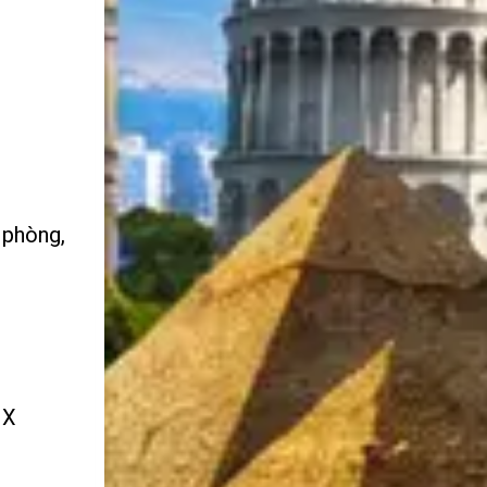
 phòng,
 X