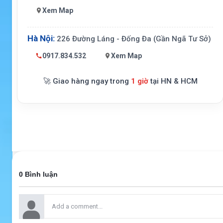
Xem Map
Hà Nội:
226 Đường Láng - Đống Đa (Gần Ngã Tư Sở)
0917.834.532
Xem Map
🚀 Giao hàng ngay trong
1 giờ
tại HN & HCM
0 Bình luận