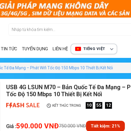
TIN TỨC
TUYỂN DỤNG
LIÊN HỆ
TIẾNG VIỆT
Tế Đa Mạng – Phát Wifi Tốc Độ 150 Mbps 10 Thiết Bị Kết Nối
USB 4G LSUN M70 – Bản Quốc Tế Đa Mạng – Ph
Tốc Độ 150 Mbps 10 Thiết Bị Kết Nối
10
55
10
KẾT THÚC TRONG
590.000
VNĐ
Giá :
750.000
VNĐ
Tiết kiệm: 21%