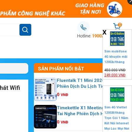
0
X
Giỏ hàng
Hotline:
19002106
Sim mobifone
4G khuyến mãi
120Gb/tháng
SẢN PHẨM NỔI BẬT
450.000
VNĐ
249.000
VNĐ
Fluentalk T1 Mini 2026 – Máy
Phiên Dịch Du Lịch Tiện Lợi Nhỏ
át Wifi
Gọn
0
VNĐ
Timekettle X1 Meeting 2026 –
Sim 4G Viettel
120GB/tháng
Tai Nghe Phiên Dịch Hội Nghị
Trọn Gói 1 Năm
Nhiều Người
0
VNĐ
Kết Nối Internet
Mọi Lúc Mọi Nơi