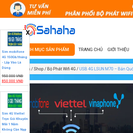
X
TRANG CHỦ
GIỚI THIỆU
DANH MỤC SẢN PHẨM
Sim mobifone
4G 150Gb/tháng
- Lắp Vào Là
Dùng
Trang chủ
/
Shop
/
Bộ Phát Wifi 4G
/
USB 4G LSUN M70 – Bản Quốc 
950.000
VNĐ
850.000
VNĐ
SALE
21%
Sim 4G Viettel
Trọn Gói Khuyến
Mãi 1 Năm
Không Cần Nạp