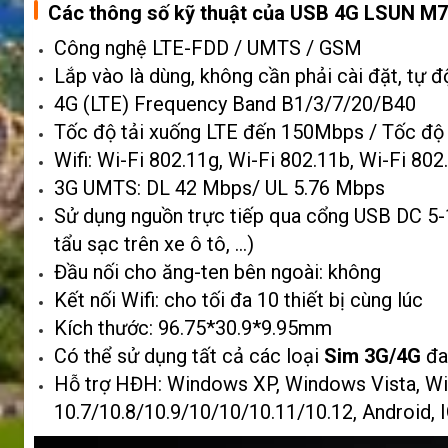
Các thông số kỹ thuật của USB 4G LSUN M7
Công nghệ LTE-FDD / UMTS / GSM
Lắp vào là dùng, không cần phải cài đặt, tự
4G (LTE) Frequency Band B1/3/7/20/B40
Tốc độ tải xuống LTE đến 150Mbps / Tốc độ 
Wifi: Wi-Fi 802.11g, Wi-Fi 802.11b, Wi-Fi 802
3G UMTS: DL 42 Mbps/ UL 5.76 Mbps
Sử dụng nguồn trực tiếp qua cổng USB DC 5-
tẩu sạc trên xe ô tô, …)
Đầu nối cho ăng-ten bên ngoài: không
Kết nối Wifi: cho tối đa 10 thiết bị cùng lúc
Kích thước: 96.75*30.9*9.95mm
Có thể sử dụng tất cả các loại
Sim 3G/4G
đa
Hỗ trợ HĐH: Windows XP, Windows Vista, Wi
10.7/10.8/10.9/10/10/10.11/10.12, Android, 