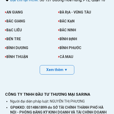
AN GIANG
BÀ RỊA - VŨNG TÀU
BẮC GIANG
BẮC KẠN
BẠC LIÊU
BẮC NINH
BẾN TRE
BÌNH ĐỊNH
BÌNH DƯƠNG
BÌNH PHƯỚC
BÌNH THUẬN
CÀ MAU
Xem thêm ▼
CÔNG TY TNHH ĐẦU TƯ THƯƠNG MẠI SARINA
Người đại diện pháp luật: NGUYỄN THỊ PHƯƠNG
GPĐKKD: 0314861899 do SỞ TÀI CHÍNH THÀNH PHỐ HÀ
NỘI - PHÒNG ĐĂNG KÝ KINH DOANH VÀ TÀI CHÍNH DOANH