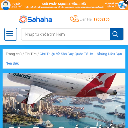
Liên Hệ:
19002106
Trang chủ
/
Tin Tức
/
Giới Thiệu Về Sân Bay Quốc Tế Úc – Những Điều Bạn
Nên Biết