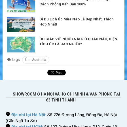
Cách Phỏng Vấn Đậu 100%
Đi Du Lịch Úc Mùa Nào Là Đẹp Nhất, Thích
Hợp Nhất!
ÚC GIÁP VỚI NƯỚC NÀO? Ở CHÂU NÀO, DIỆN
TÍCH ÚC LÀ BAO NHIÊU?
Tags:
Úc - Australia
SHOWROOM Ở HÀ NỘI VÀ HỒ CHÍ MINH & VĂN PHÒNG TẠI
63 TỈNH THÀNH
Địa chỉ tại Hà Nội:
Số 226 Đường Láng, Đống Đa, Hà Nội
(Gần Ngã Tư Sở)
Địa chỉ tại HCM:
Số 137 Đường Hòa Hưng, P12, Quận 10