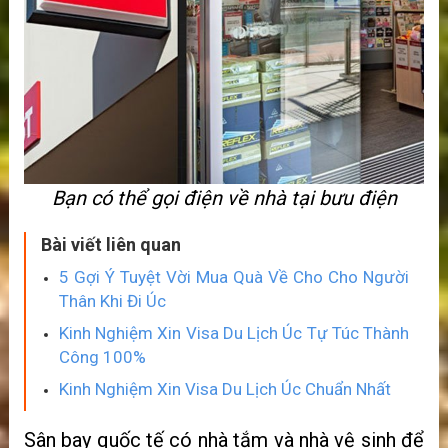
Bạn có thể gọi điện về nhà tại bưu điện
Bài viết liên quan
5 Gợi Ý Tuyệt Vời Mua Quà Về Cho Cho Người
Thân Khi Đi Úc
Kinh Nghiệm Xin Visa Du Lịch Úc Tự Túc Thành
Công 100%
Kinh Nghiệm Xin Visa Du Lịch Úc Chuẩn Nhất
Sân bay quốc tế có nhà tắm và nhà vệ sinh để