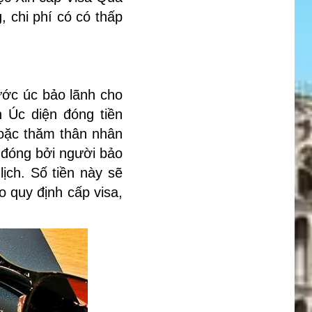
, chi phí có có thấp
ước úc bảo lãnh cho
h Úc diện đóng tiền
hoặc thăm thân nhân
 đóng bởi người bảo
ịch. Số tiền này sẽ
o quy định cấp visa,