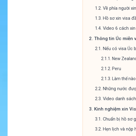
1.2.
Về phía người xin
1.3.
Hồ sơ xin visa đ
1.4.
Video 6 cách xin
2.
Thông tin Úc miễn 
2.1.
Nếu có visa Úc 
2.1.1.
New Zealan
2.1.2.
Peru
2.1.3.
Làm thế nào 
2.2.
Những nước đượ
2.3.
Video danh sách
3.
Kinh nghiệm xin Vis
3.1.
Chuẩn bị hồ sơ gi
3.2.
Hẹn lịch và nộp 