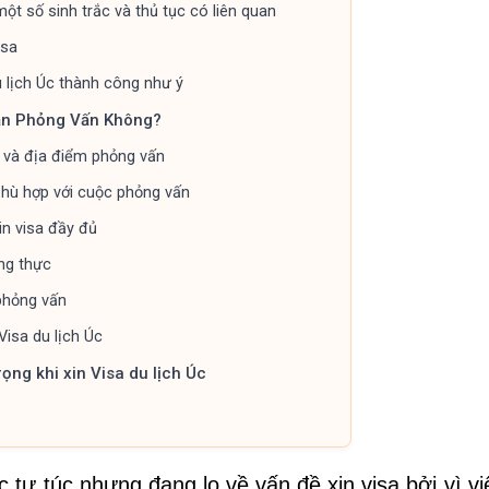
một số sinh trắc và thủ tục có liên quan
isa
u lịch Úc thành công như ý
Cần Phỏng Vấn Không?
n và địa điểm phỏng vấn
phù hợp với cuộc phỏng vấn
in visa đầy đủ
ng thực
 phỏng vấn
Visa du lịch Úc
rọng khi xin Visa du lịch Úc
 tự túc nhưng đang lo về vấn đề xin visa bởi vì v