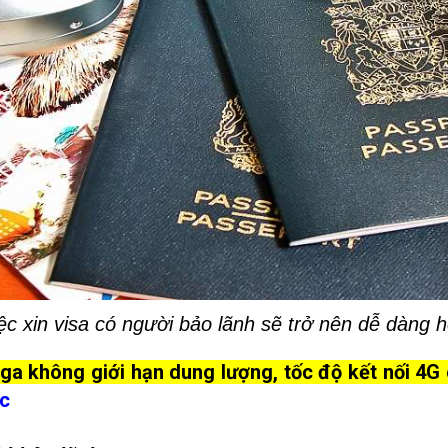
ệc xin visa có người bảo lãnh sẽ trở nên dễ dàng 
 ga không giới hạn dung lượng, tốc độ kết nối 4G 
Úc