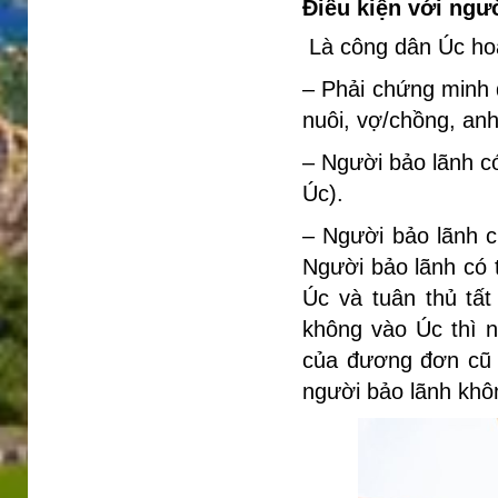
Điều kiện với ngư
Là công dân Úc hoặc
– Phải chứng minh 
nuôi, vợ/chồng, anh
– Người bảo lãnh có
Úc).
– Người bảo lãnh c
Người bảo lãnh có 
Úc và tuân thủ tất
không vào Úc thì 
của đương đơn cũ h
người bảo lãnh khô