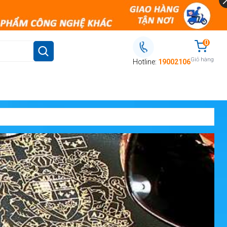
0
Giỏ hàng
Hotline:
19002106