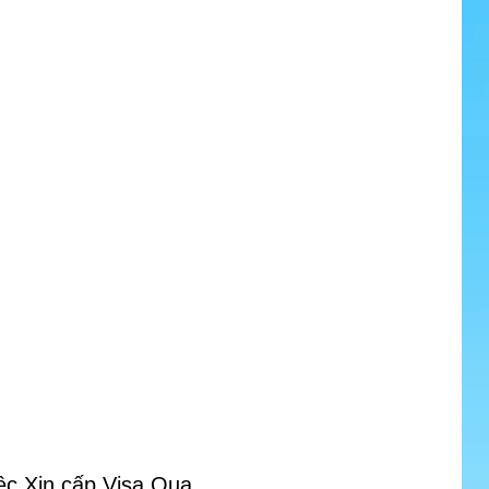
iệc Xin cấp Visa Qua