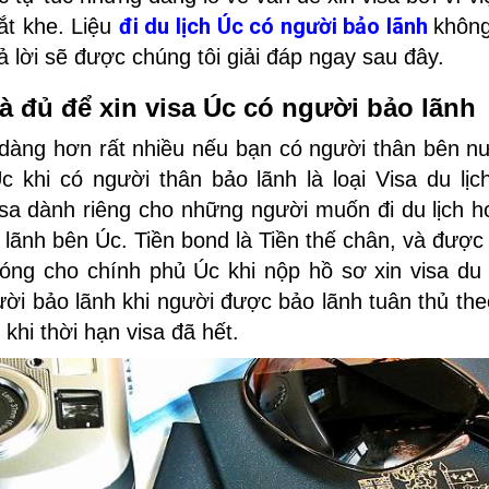
đi du lịch Úc có người bảo lãnh
ắt khe. Liệu
không
 lời sẽ được chúng tôi giải đáp ngay sau đây.
và đủ để xin visa Úc có người bảo lãnh
ễ dàng hơn rất nhiều nếu bạn có người thân bên n
Úc khi có người thân bảo lãnh là loại Visa du lịc
visa dành riêng cho những người muốn đi du lịch 
 lãnh bên Úc. Tiền bond là Tiền thế chân, và được
đóng cho chính phủ Úc khi nộp hồ sơ xin visa du l
ười bảo lãnh khi người được bảo lãnh tuân thủ the
khi thời hạn visa đã hết.