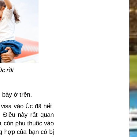
c rồi
 bày ở trên.
visa vào Úc đã hết.
 Điều này rất quan
sa còn phụ thuộc vào
g hợp của bạn có bị