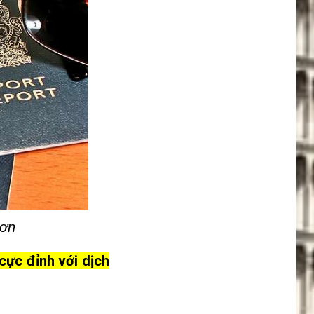
hơn
cực đỉnh với dịch