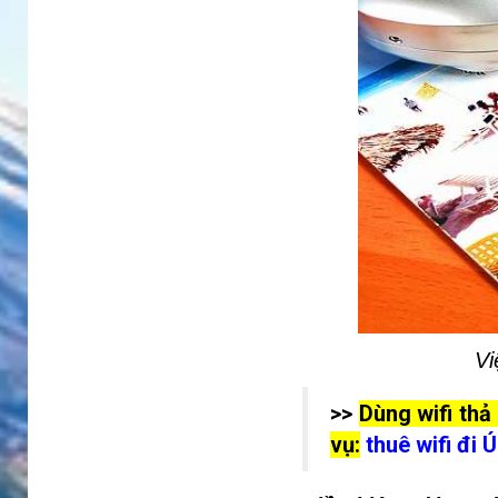
Vi
>>
Dùng wifi thả
vụ:
thuê wifi đi 