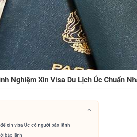
inh Nghiệm Xin Visa Du Lịch Úc Chuẩn Nh
 để xin visa Úc có người bảo lãnh
ười bảo lãnh