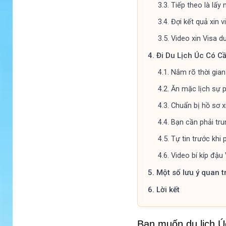
3.3.
Tiếp theo là lấy 
3.4.
Đợi kết quả xin v
3.5.
Video xin Visa d
4.
Đi Du Lịch Úc Có 
4.1.
Nắm rõ thời gia
4.2.
Ăn mặc lịch sự 
4.3.
Chuẩn bị hồ sơ x
4.4.
Bạn cần phải tru
4.5.
Tự tin trước khi
4.6.
Video bí kíp đậu 
5.
Một số lưu ý quan t
6.
Lời kết
Bạn muốn du lịch Úc