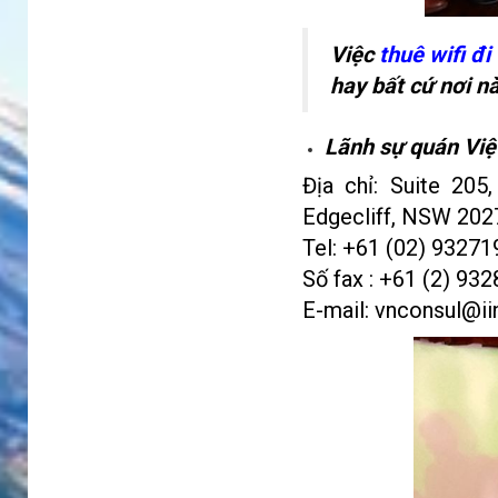
Việc
thuê wifi đi
hay bất cứ nơi n
Lãnh sự quán Việ
Địa chỉ: Suite 20
Edgecliff, NSW 202
Tel: +61 (02) 9327
Số fax : +61 (2) 93
E-mail:
vnconsul@iin