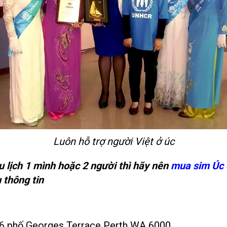
Luôn hỗ trợ người Việt ở úc
u lịch 1 mình hoặc 2 người thì hãy nên
mua sim Úc
 thông tin
 16 phố Georges Terrace Perth WA 6000