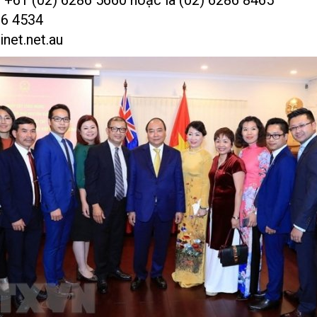
: +61 (02) 6286 5660 hoặc là (02) 6286 8465
86 4534
net.net.au