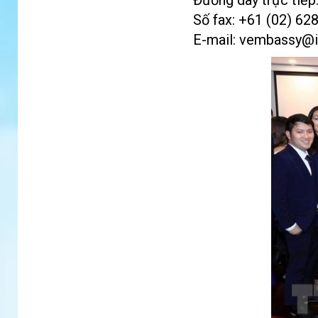
Đường dây trực tiếp
Số fax: +61 (02) 62
E-mail:
vembassy@ii