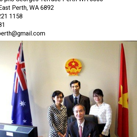
East Perth, WA 6892
9221 1158
81
.perth@gmail.com