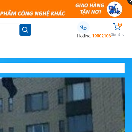
0
Giỏ hàng
Hotline:
19002106