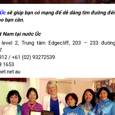
 Úc
sẽ giúp bạn có mạng để dễ dàng tìm đường đến
ào bạn cần.
t Nam tại nước Úc
5, level 2, Trung tâm Edgecliff, 203 – 233 đườ
7.
1912 / +61 (02) 93272539
28 1653
et.net.au