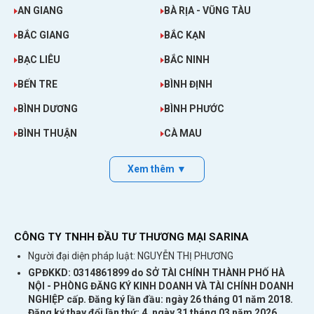
AN GIANG
BÀ RỊA - VŨNG TÀU
BẮC GIANG
BẮC KẠN
BẠC LIÊU
BẮC NINH
BẾN TRE
BÌNH ĐỊNH
BÌNH DƯƠNG
BÌNH PHƯỚC
BÌNH THUẬN
CÀ MAU
Xem thêm ▼
CÔNG TY TNHH ĐẦU TƯ THƯƠNG MẠI SARINA
Người đại diện pháp luật: NGUYỄN THỊ PHƯƠNG
GPĐKKD: 0314861899 do SỞ TÀI CHÍNH THÀNH PHỐ HÀ
NỘI - PHÒNG ĐĂNG KÝ KINH DOANH VÀ TÀI CHÍNH DOANH
NGHIỆP cấp. Đăng ký lần đầu: ngày 26 tháng 01 năm 2018.
Đăng ký thay đổi lần thứ: 4, ngày 31 tháng 03 năm 2026