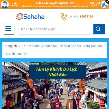
Liên Hệ:
19002106
Trang chủ
/
Tin Tức
/
Tâm Lý Khách Du Lịch Nhật Bản Mà Hướng Dẫn Viên
Du Lịch Cần Biết!