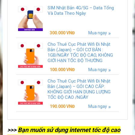
SIM Nhật Bản 4G/5G – Data Tổng
Và Data Theo Ngày
300.000
VNĐ
Mua ngay
Cho Thuê Cục Phát Wifi Đi Nhật
Bản (Japan) – GÓI CƠ BẢN :
1GB/NGÀY TỐC ĐỘ CAO, KHÔNG
GIỚI HẠN TỐC ĐỘ THƯỜNG
100.000
VNĐ
Mua ngay
Cho Thuê Cục Phát Wifi Đi Nhật
Bản (Japan) – GÓI CAO CẤP:
KHÔNG GIỚI HẠN DUNG LƯỢNG
TỐC ĐỘ CAO /NGÀY
190.000
VNĐ
Mua ngay
>>>
Bạn muốn sử dụng internet tốc độ cao