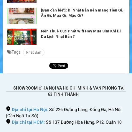
[Bạn cần biết]: Đi Nhật Bản nên mang Tiền Gì,
Ăn Gì, Mua Gì, Mặc Gì?
Nên Thuê Cục Phát Wifi Hay Mua Sim Khi Đi
Du Lịch Nhật Bản ?
Tags:
Nhật Bản
SHOWROOM Ở HÀ NỘI VÀ HỒ CHÍ MINH & VĂN PHÒNG TẠI
63 TỈNH THÀNH
Địa chỉ tại Hà Nội:
Số 226 Đường Láng, Đống Đa, Hà Nội
(Gần Ngã Tư Sở)
Địa chỉ tại HCM:
Số 137 Đường Hòa Hưng, P12, Quận 10