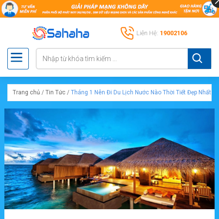
Liên Hệ:
19002106
Trang chủ
/
Tin Tức
/
Tháng 1 Nên Đi Du Lịch Nước Nào Thời Tiết Đẹp Nhất