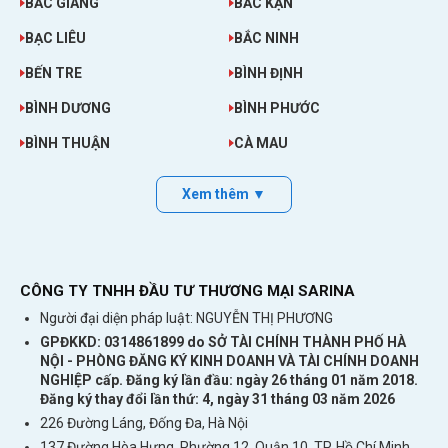
BẮC GIANG
BẮC KẠN
BẠC LIÊU
BẮC NINH
BẾN TRE
BÌNH ĐỊNH
BÌNH DƯƠNG
BÌNH PHƯỚC
BÌNH THUẬN
CÀ MAU
Xem thêm ▼
CÔNG TY TNHH ĐẦU TƯ THƯƠNG MẠI SARINA
Người đại diện pháp luật: NGUYỄN THỊ PHƯƠNG
GPĐKKD: 0314861899 do SỞ TÀI CHÍNH THÀNH PHỐ HÀ
NỘI - PHÒNG ĐĂNG KÝ KINH DOANH VÀ TÀI CHÍNH DOANH
NGHIỆP cấp. Đăng ký lần đầu: ngày 26 tháng 01 năm 2018.
Đăng ký thay đổi lần thứ: 4, ngày 31 tháng 03 năm 2026
226 Đường Láng, Đống Đa, Hà Nội
137 Đường Hòa Hưng, Phường 12, Quận 10, TP. Hồ Chí Minh