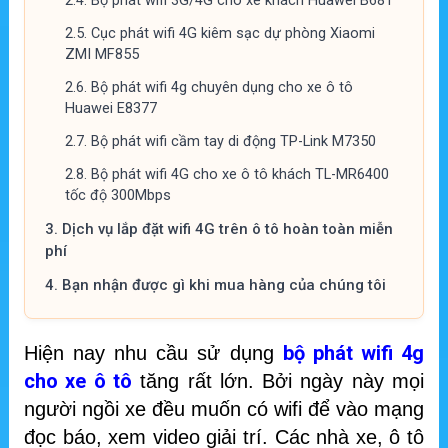
2.4.
Bộ phát wifi 3G/4G cho xe khách Huawei B681
2.5.
Cục phát wifi 4G kiêm sạc dự phòng Xiaomi
ZMI MF855
2.6.
Bộ phát wifi 4g chuyên dụng cho xe ô tô
Huawei E8377
2.7.
Bộ phát wifi cầm tay di động TP-Link M7350
2.8.
Bộ phát wifi 4G cho xe ô tô khách TL-MR6400
tốc độ 300Mbps
3.
Dịch vụ lắp đặt wifi 4G trên ô tô hoàn toàn miễn
phí
4.
Bạn nhận được gì khi mua hàng của chúng tôi
bộ phát wifi 4g
Hiện nay nhu cầu sử dụng
cho xe ô tô
tăng rất lớn. Bởi ngày này mọi
người ngồi xe đều muốn có wifi để vào mạng
đọc báo, xem video giải trí. Các nhà xe, ô tô