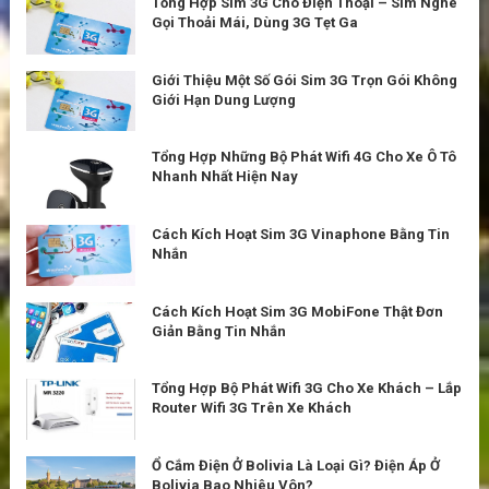
Tổng Hợp Sim 3G Cho Điện Thoại – Sim Nghe
Gọi Thoải Mái, Dùng 3G Tẹt Ga
Giới Thiệu Một Số Gói Sim 3G Trọn Gói Không
Giới Hạn Dung Lượng
Tổng Hợp Những Bộ Phát Wifi 4G Cho Xe Ô Tô
Nhanh Nhất Hiện Nay
Cách Kích Hoạt Sim 3G Vinaphone Bằng Tin
Nhắn
Cách Kích Hoạt Sim 3G MobiFone Thật Đơn
Giản Bằng Tin Nhắn
Tổng Hợp Bộ Phát Wifi 3G Cho Xe Khách – Lắp
Router Wifi 3G Trên Xe Khách
Ổ Cắm Điện Ở Bolivia Là Loại Gì? Điện Áp Ở
Bolivia Bao Nhiêu Vôn?