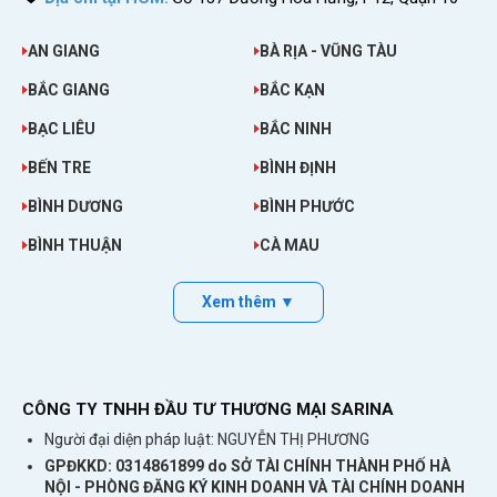
AN GIANG
BÀ RỊA - VŨNG TÀU
BẮC GIANG
BẮC KẠN
BẠC LIÊU
BẮC NINH
BẾN TRE
BÌNH ĐỊNH
BÌNH DƯƠNG
BÌNH PHƯỚC
BÌNH THUẬN
CÀ MAU
Xem thêm ▼
CÔNG TY TNHH ĐẦU TƯ THƯƠNG MẠI SARINA
Người đại diện pháp luật: NGUYỄN THỊ PHƯƠNG
GPĐKKD: 0314861899 do SỞ TÀI CHÍNH THÀNH PHỐ HÀ
NỘI - PHÒNG ĐĂNG KÝ KINH DOANH VÀ TÀI CHÍNH DOANH