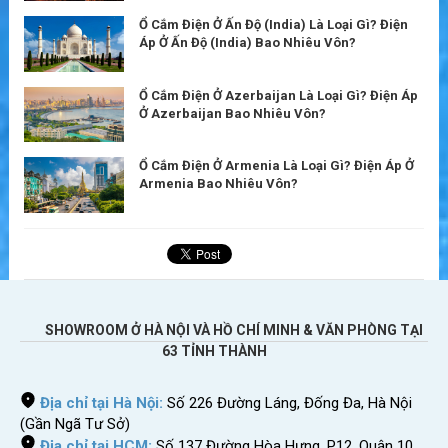
Ổ Cắm Điện Ở Ấn Độ (India) Là Loại Gì? Điện
Áp Ở Ấn Độ (India) Bao Nhiêu Vôn?
Ổ Cắm Điện Ở Azerbaijan Là Loại Gì? Điện Áp
Ở Azerbaijan Bao Nhiêu Vôn?
Ổ Cắm Điện Ở Armenia Là Loại Gì? Điện Áp Ở
Armenia Bao Nhiêu Vôn?
SHOWROOM Ở HÀ NỘI VÀ HỒ CHÍ MINH & VĂN PHÒNG TẠI
63 TỈNH THÀNH
Địa chỉ tại Hà Nội:
Số 226 Đường Láng, Đống Đa, Hà Nội
(Gần Ngã Tư Sở)
Địa chỉ tại HCM:
Số 137 Đường Hòa Hưng, P12, Quận 10