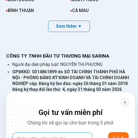
BÌNH THUẬN
CÀ MAU
Xem thêm ▼
CÔNG TY TNHH ĐẦU TƯ THƯƠNG MẠI SARINA
Người đại diện pháp luật: NGUYỄN THỊ PHƯƠNG
GPĐKKD: 0314861899 do SỞ TÀI CHÍNH THÀNH PHỐ HÀ
NỘI - PHÒNG ĐĂNG KÝ KINH DOANH VÀ TÀI CHÍNH DOANH
NGHIỆP cấp. Đăng ký lần đầu: ngày 26 tháng 01 năm 2018.
Đăng ký thay đổi lần thứ: 4, ngày 31 tháng 03 năm 2026
226 Đường Láng, Đống Đa, Hà Nội
×
137 Đường Hòa Hưng, Phường 12, Quận 10, TP. Hồ Chí Minh
Gọi tư vấn miễn phí
Hotline: 1900 2106 - 0386 001 001
Email:
Giaiphap3g@gmail.com
Chúng tôi sẽ gọi lại cho bạn trong 5 phút