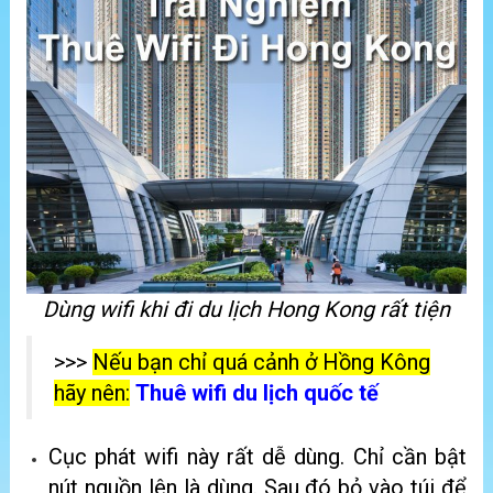
Dùng wifi khi đi du lịch Hong Kong rất tiện
>>>
Nếu bạn chỉ quá cảnh ở Hồng Kông
hãy nên:
Thuê wifi du lịch quốc tế
Cục phát wifi này rất dễ dùng. Chỉ cần bật
nút nguồn lên là dùng. Sau đó bỏ vào túi để