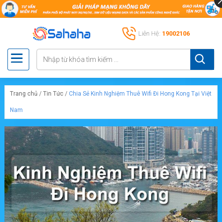
Liên Hệ:
19002106
Trang chủ
/
Tin Tức
/
Chia Sẻ Kinh Nghiệm Thuê Wifi Đi Hong Kong Tại Việt
Nam