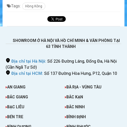
Tags:
Hồng Kông
SHOWROOM Ở HÀ NỘI VÀ HỒ CHÍ MINH & VĂN PHÒNG TẠI
63 TỈNH THÀNH
Địa chỉ tại Hà Nội:
Số 226 Đường Láng, Đống Đa, Hà Nội
(Gần Ngã Tư Sở)
Địa chỉ tại HCM:
Số 137 Đường Hòa Hưng, P12, Quận 10
AN GIANG
BÀ RỊA - VŨNG TÀU
BẮC GIANG
BẮC KẠN
BẠC LIÊU
BẮC NINH
BẾN TRE
BÌNH ĐỊNH
BÌNH DƯƠNG
BÌNH PHƯỚC