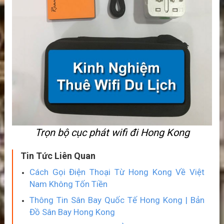
Trọn bộ cục phát wifi đi Hong Kong
Tin Tức Liên Quan
Cách Gọi Điện Thoại Từ Hong Kong Về Việt
Nam Không Tốn Tiền
Thông Tin Sân Bay Quốc Tế Hong Kong | Bản
Đồ Sân Bay Hong Kong