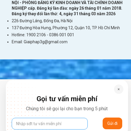
NỘI - PHÒNG ĐĂNG KÝ KINH DOANH VÀ TÀI CHÍNH DOANH
Liên lạc cơ bản trong chuyến đi.
NGHIỆP cấp. Đăng ký lần đầu: ngày 26 tháng 01 năm 2018.
Đăng ký thay đổi lần thứ: 4, ngày 31 tháng 03 năm 2026
Dung lượng tốc độ cao được làm mới theo ngày tại quốc gia sử
226 Đường Láng, Đống Đa, Hà Nội
dụng. Thời gian tính ngày và thời điểm làm mới data cần được xác
137 Đường Hòa Hưng, Phường 12, Quận 10, TP. Hồ Chí Minh
nhận trên hợp đồng hoặc phiếu thuê trước khi khởi hành.
Hotline: 1900 2106 - 0386 001 001
Gói cao cấp – Data tốc độ cao không giới hạn
Email:
Giaiphap3g@gmail.com
Gói cao cấp phù hợp với khách hàng có nhu cầu sử dụng Internet
thường xuyên và tiêu thụ nhiều dữ liệu hơn.
Gói có thể đáp ứng các hoạt động như:
Gọi video trong thời gian dài.
Họp trực tuyến.
Livestream hành trình.
×
Gọi tư vấn miễn phí
Đăng nhiều ảnh và video.
Xem nội dung trực tuyến.
Chúng tôi sẽ gọi lại cho bạn trong 5 phút
Làm việc từ xa trên laptop.
Chia sẻ kết nối cho nhóm bạn hoặc gia đình.