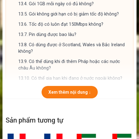
13.4.
Gói 1GB mỗi ngày có đủ không?
13.5.
Gói không giới hạn có bị giảm tốc độ không?
13.6.
Tốc độ có luôn đạt 150Mbps không?
13.7.
Pin dùng được bao lâu?
13.8.
Có dùng được ở Scotland, Wales và Bắc Ireland
không?
13.9.
Có thể dùng khi đi thêm Pháp hoặc các nước
châu Âu không?
13.10.
Có thể gia hạn khi đang ở nước ngoài không?
13.11.
Có cần bật chuyển vùng dữ liệu trên điện thoại
Xem thêm nội dung ↓
không?
13.12.
Có gọi điện về Việt Nam được không?
13.13.
Nên nhận thiết bị trước ngày bay bao lâu?
Sản phẩm tương tự
13.14.
Làm mất hoặc hỏng thiết bị xử lý thế nào?
14.
Kết luận