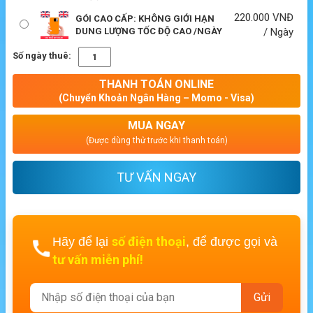
220.000
VNĐ
GÓI CAO CẤP: KHÔNG GIỚI HẠN
DUNG LƯỢNG TỐC ĐỘ CAO /NGÀY
/ Ngày
Số ngày thuê:
THANH TOÁN ONLINE
(Chuyển Khoản Ngân Hàng – Momo - Visa)
MUA NGAY
(Được dùng thử trước khi thanh toán)
TƯ VẤN NGAY
số điện thoại
Hãy để lại
, để được gọi và
tư vấn miễn phí!