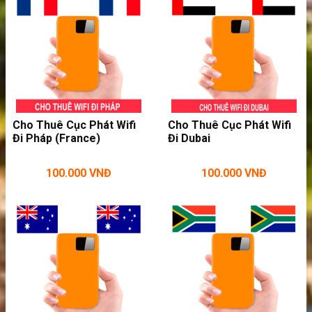
Thuê WiFi Đi Anh 4G – Kết Nối Nhiều
Thiết Bị Trong Suốt Chuyến Đi
Cho Thuê Cục Phát Wifi
Cho Thuê Cục Phát Wifi
Đi Pháp (France)
Đi Dubai
100.000
VNĐ
100.000
VNĐ