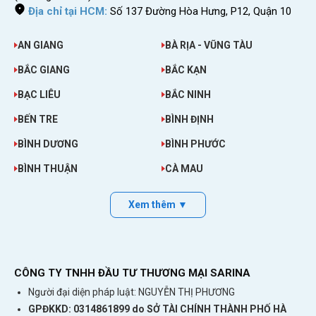
nhu cầu sử dụng.
Địa chỉ tại HCM:
Số 137 Đường Hòa Hưng, P12, Quận 10
Gói cơ bản – 1GB tốc độ cao mỗi ngày
AN GIANG
BÀ RỊA - VŨNG TÀU
Gói cơ bản cung cấp
1GB data tốc độ cao/ngày
. Sau khi sử dụng
BẮC GIANG
BẮC KẠN
hết dung lượng tốc độ cao trong ngày, thiết bị vẫn tiếp tục truy cập
Internet ở tốc độ thường theo chính sách của gói.
BẠC LIÊU
BẮC NINH
Gói này phù hợp với các nhu cầu như:
BẾN TRE
BÌNH ĐỊNH
Tra cứu Google Maps và thông tin du lịch.
BÌNH DƯƠNG
BÌNH PHƯỚC
Gửi, nhận email.
BÌNH THUẬN
CÀ MAU
Bài viết liên quan
Hướng Dẫn Sử Dụng Phần Mềm Dịch Tiếng
Xem thêm ▼
Anh Bằng Camera Hiệu Quả
Nhắn tin qua Zalo, Messenger, WhatsApp hoặc Viber.
CÔNG TY TNHH ĐẦU TƯ THƯƠNG MẠI SARINA
Đặt xe, đặt phòng và kiểm tra vé.
Người đại diện pháp luật: NGUYỄN THỊ PHƯƠNG
Đăng ảnh lên mạng xã hội ở mức vừa phải.
GPĐKKD: 0314861899 do SỞ TÀI CHÍNH THÀNH PHỐ HÀ
Đọc báo và truy cập website.