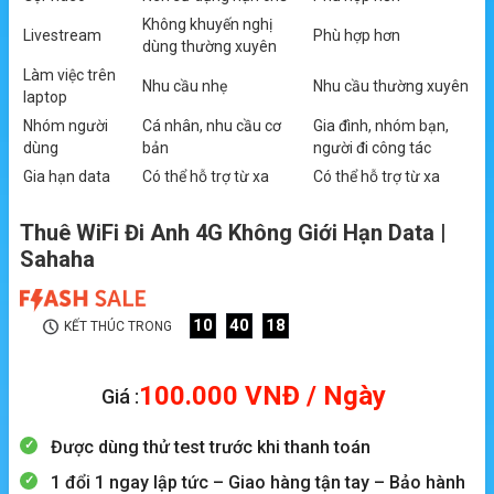
Không khuyến nghị
Livestream
Phù hợp hơn
dùng thường xuyên
Làm việc trên
Nhu cầu nhẹ
Nhu cầu thường xuyên
laptop
Nhóm người
Cá nhân, nhu cầu cơ
Gia đình, nhóm bạn,
dùng
bản
người đi công tác
Gia hạn data
Có thể hỗ trợ từ xa
Có thể hỗ trợ từ xa
Thuê WiFi Đi Anh 4G Không Giới Hạn Data |
Sahaha
10
40
17
KẾT THÚC TRONG
100.000
VNĐ
/ Ngày
Giá :
Được dùng thử test trước khi thanh toán
1 đổi 1 ngay lập tức – Giao hàng tận tay – Bảo hành