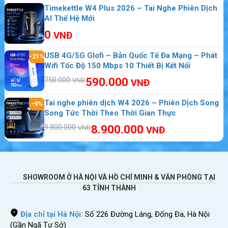
Timekettle W4 Plus 2026 – Tai Nghe Phiên Dịch
AI Thế Hệ Mới
0
VNĐ
USB 4G/5G Glofi – Bản Quốc Tế Đa Mạng – Phát
-21%
Wifi Tốc Độ 150 Mbps 10 Thiết Bị Kết Nối
750.000
590.000
VNĐ
VNĐ
Tai nghe phiên dịch W4 2026 – Phiên Dịch Song
-9%
Song Tức Thời Theo Thời Gian Thực
9.800.000
8.900.000
VNĐ
VNĐ
SHOWROOM Ở HÀ NỘI VÀ HỒ CHÍ MINH & VĂN PHÒNG TẠI
63 TỈNH THÀNH
Địa chỉ tại Hà Nội:
Số 226 Đường Láng, Đống Đa, Hà Nội
(Gần Ngã Tư Sở)
Sahaha cung cấp hai nhóm gói data để khách hàng lựa chọn theo