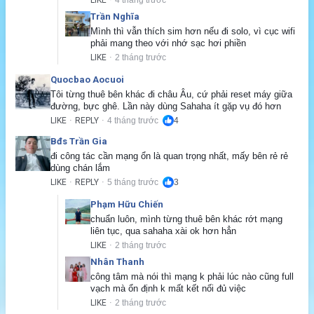
Trần Nghĩa
Mình thì vẫn thích sim hơn nếu đi solo, vì cục wifi 
phải mang theo với nhớ sạc hơi phiền
LIKE
2 tháng trước
·
Quocbao Aocuoi
Tôi từng thuê bên khác đi châu Âu, cứ phải reset máy giữa 
đường, bực ghê. Lần này dùng Sahaha ít gặp vụ đó hơn
LIKE
REPLY
4 tháng trước
4
·
·
Bđs Trần Gia
đi công tác cần mạng ổn là quan trọng nhất, mấy bên rẻ rẻ 
dùng chán lắm
LIKE
REPLY
5 tháng trước
3
·
·
Phạm Hữu Chiến
chuẩn luôn, mình từng thuê bên khác rớt mạng 
liên tục, qua sahaha xài ok hơn hẳn
LIKE
2 tháng trước
·
Nhân Thanh
công tâm mà nói thì mạng k phải lúc nào cũng full 
vạch mà ổn định k mất kết nối đủ việc
LIKE
2 tháng trước
·