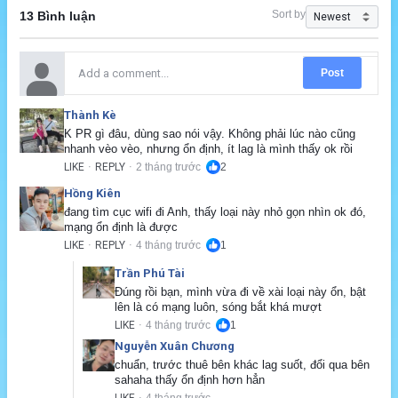
Sort by
13 Bình luận
Post
Thành Kè
K PR gì đâu, dùng sao nói vậy. Không phải lúc nào cũng 
nhanh vèo vèo, nhưng ổn định, ít lag là mình thấy ok rồi
LIKE
REPLY
2 tháng trước
2
·
·
Hồng Kiên
đang tìm cục wifi đi Anh, thấy loại này nhỏ gọn nhìn ok đó, 
mạng ổn định là được
LIKE
REPLY
4 tháng trước
1
·
·
Trần Phú Tài
Đúng rồi bạn, mình vừa đi về xài loại này ổn, bật 
lên là có mạng luôn, sóng bắt khá mượt
LIKE
4 tháng trước
1
·
Nguyễn Xuân Chương
chuẩn, trước thuê bên khác lag suốt, đổi qua bên 
sahaha thấy ổn định hơn hẳn
LIKE
4 tháng trước
·