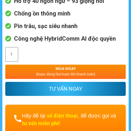
Hỗ trợ 40 ngôn ngữ – 93 giọng nói
Chống ồn thông minh
Pin trâu, sạc siêu nhanh
Công nghệ HybridComm AI độc quyền
MUA NGAY
(Được dùng thử trước khi thanh toán)
TƯ VẤN NGAY
số điện thoại
Hãy để lại
, để được gọi và
tư vấn miễn phí!