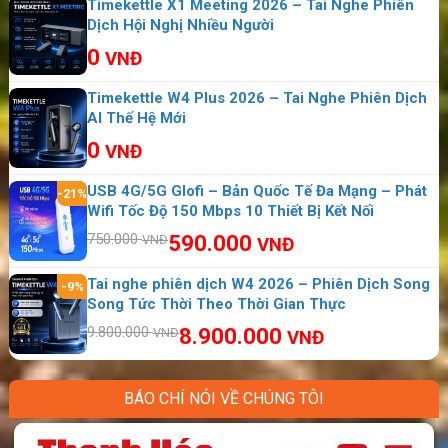
Timekettle X1 Meeting 2026 – Tai Nghe Phiên
Dịch Hội Nghị Nhiều Người
Vtalk Pro S – Máy Phiên Dịch Thiết Kế Mới Dịch Tự
0
VNĐ
Động
Máy Phiên Dịch Vasco 2026 – Máy Phiên Dịch Hỗ
Timekettle W4 Plus 2026 – Tai Nghe Phiên Dịch
AI Thế Hệ Mới
Trợ 108 Ngôn Ngữ, Sản Xuất Bởi Châu Âu
0
VNĐ
Máy Phiên Dịch VTalk Plus+ 2026 – Bản Nâng Cấp
Ram 2GB – 16GB – Máy Phiên Dịch Mang Thương
USB 4G/5G Glofi – Bản Quốc Tế Đa Mạng – Phát
-21%
Hiệu Việt Nam, Dịch Offline Có Tiếng Việt
Wifi Tốc Độ 150 Mbps 10 Thiết Bị Kết Nối
Travis – Máy Phiên Dịch Trực Tiếp 80 Ngôn Ngữ
750.000
590.000
VNĐ
VNĐ
Quốc Tế Công Nghệ Đến Từ Hà Lan
Tai nghe phiên dịch W4 2026 – Phiên Dịch Song
-9%
Song Tức Thời Theo Thời Gian Thực
9.800.000
8.900.000
VNĐ
VNĐ
BÁO CHÍ NÓI VỀ CHÚNG TÔI