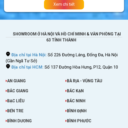
Xem chi tiết
SHOWROOM Ở HÀ NỘI VÀ HỒ CHÍ MINH & VĂN PHÒNG TẠI
63 TỈNH THÀNH
Địa chỉ tại Hà Nội:
Số 226 Đường Láng, Đống Đa, Hà Nội
(Gần Ngã Tư Sở)
Địa chỉ tại HCM:
Số 137 Đường Hòa Hưng, P12, Quận 10
AN GIANG
BÀ RỊA - VŨNG TÀU
BẮC GIANG
BẮC KẠN
BẠC LIÊU
BẮC NINH
Thông số kỹ thuật chi tiết tai nghe phiên dịch X
BẾN TRE
BÌNH ĐỊNH
Thông số kỹ thuật
Chi tiết
BÌNH DƯƠNG
BÌNH PHƯỚC
Hỗ trợ ngôn ngữ
40 ngôn ngữ, 93 giọng nói