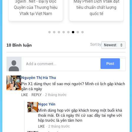
3gwifi . Net - Đại lý Độc
Máy Phiên Dịch Vtalk đạt
Quyền của Thương hiệu
tiêu chuẩn chất lượng
Vtalk tại Việt Nam
quốc tế
Sort by
10 Bình luận
Post
Nguyễn Thị Hà Thu
Pin X1 dùng thực tế sao mọi người? Mình có lịch gặp khách 
gần cả ngày
LIKE
REPLY
2 tháng trước
·
·
Ngọc Yến
Mình dùng họp với gặp khách trong một buổi khá 
thoải mái. Đi cả ngày thì cứ sạc đầy tai nghe với 
hộp trước là yên tâm hơn
LIKE
2 tháng trước
·