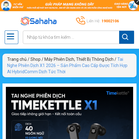
Liên Hệ:
19002106
Trang chủ
/
Shop
/
Máy Phiên Dịch, Thiết Bị Thông Dịch
/
Tai
Nghe Phiên Dịch X1 2026 – Sản Phẩm Cao Cấp Được Tích Hợp
AI HybridComm Dịch Tức Thời