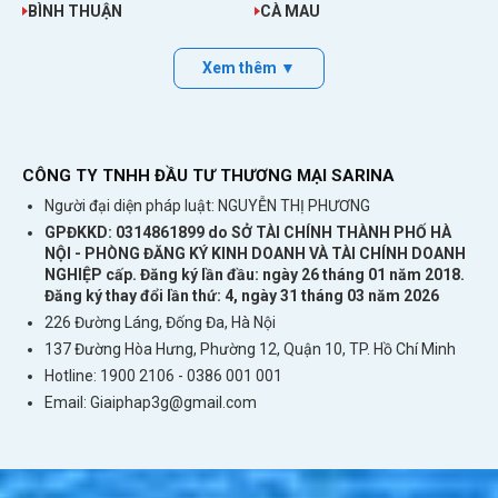
Simul Mode, Listen Mode, Speaker
BÌNH THUẬN
CÀ MAU
Chế độ sử dụng
Mode, Ask Mode, Voice Call Mode
Kết nối
Bluetooth 5.2
Xem thêm ▼
Thiết bị tương thích
iOS, Android, Windows, macOS
Thời lượng pin tai
10 giờ liên tục / 30 giờ tổng với hộp sạc
nghe
Sạc nhanh
5 phút sạc – dùng 1 giờ
CÔNG TY TNHH ĐẦU TƯ THƯƠNG MẠI SARINA
Công nghệ AI
Dịch thời gian thực qua Wi-Fi/4G
Người đại diện pháp luật: NGUYỄN THỊ PHƯƠNG
Tầm hoạt động
Trong vòng 10m
GPĐKKD: 0314861899 do SỞ TÀI CHÍNH THÀNH PHỐ HÀ
Micro khử tiếng ồn
Có
NỘI - PHÒNG ĐĂNG KÝ KINH DOANH VÀ TÀI CHÍNH DOANH
NGHIỆP cấp. Đăng ký lần đầu: ngày 26 tháng 01 năm 2018.
Điều khiển cảm ứng
Có
Đăng ký thay đổi lần thứ: 4, ngày 31 tháng 03 năm 2026
Ghi chú: Cần kết nối mạng để dịch thời gian thực. Một số chế độ
226 Đường Láng, Đống Đa, Hà Nội
yêu cầu tải ứng dụng đi kèm.
137 Đường Hòa Hưng, Phường 12, Quận 10, TP. Hồ Chí Minh
Các Tính Năng Khác Của X1
Hotline: 1900 2106 - 0386 001 001
Email:
Giaiphap3g@gmail.com