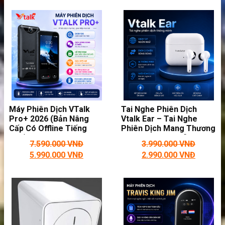
Máy Phiên Dịch VTalk
Tai Nghe Phiên Dịch
Pro+ 2026 (Bản Nâng
Vtalk Ear – Tai Nghe
Cấp Có Offline Tiếng
Phiên Dịch Mang Thương
Việt) – Máy Phiên Dịch
Hiệu Việt Nam, Hỗ Trợ
7.590.000
VNĐ
3.990.000
VNĐ
Mang Thương Hiệu Việt
Hơn 127 Ngôn Ngữ
5.990.000
VNĐ
2.990.000
VNĐ
Nam