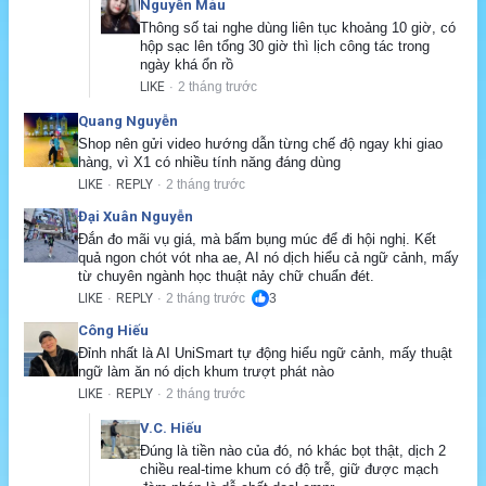
Nguyễn Màu
Thông số tai nghe dùng liên tục khoảng 10 giờ, có 
hộp sạc lên tổng 30 giờ thì lịch công tác trong 
ngày khá ổn rồ
LIKE
2 tháng trước
·
Quang Nguyễn
Shop nên gửi video hướng dẫn từng chế độ ngay khi giao 
hàng, vì X1 có nhiều tính năng đáng dùng
LIKE
REPLY
2 tháng trước
·
·
Đại Xuân Nguyễn
Đắn đo mãi vụ giá, mà bấm bụng múc để đi hội nghị. Kết 
quả ngon chót vót nha ae, AI nó dịch hiểu cả ngữ cảnh, mấy 
từ chuyên ngành học thuật nảy chữ chuẩn đét.
LIKE
REPLY
2 tháng trước
3
·
·
Công Hiếu
Đỉnh nhất là AI UniSmart tự động hiểu ngữ cảnh, mấy thuật 
ngữ làm ăn nó dịch khum trượt phát nào
LIKE
REPLY
2 tháng trước
·
·
V.C. Hiếu
Đúng là tiền nào của đó, nó khác bọt thật, dịch 2 
chiều real-time khum có độ trễ, giữ được mạch 