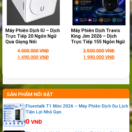
Máy Phiên Dịch IU – Dịch
Máy Phiên Dịch Travis
Trực Tiếp 20 Ngôn Ngữ
King Jim 2026 – Dịch
Qua Giọng Nói
Trực Tiếp 155 Ngôn Ngữ
Công Nghệ Đến Từ Hà
4.000.000
VNĐ
2.500.000
VNĐ
Lan
1.490.000
VNĐ
1.990.000
VNĐ
SẢN PHẨM NỔI BẬT
Fluentalk T1 Mini 2026 – Máy Phiên Dịch Du Lịch
Tiện Lợi Nhỏ Gọn
0
VNĐ