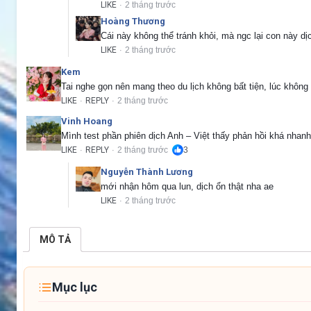
LIKE
2 tháng trước
·
Hoàng Thương
Cái này không thể tránh khỏi, mà ngc lại con này dị
LIKE
2 tháng trước
·
Kem
Tai nghe gọn nên mang theo du lịch không bất tiện, lúc khôn
LIKE
REPLY
2 tháng trước
·
·
Vinh Hoang
Mình test phần phiên dịch Anh – Việt thấy phản hồi khá nhanh
LIKE
REPLY
2 tháng trước
3
·
·
Nguyễn Thành Lương
mới nhận hôm qua lun, dịch ổn thật nha ae
LIKE
2 tháng trước
·
MÔ TẢ
Mục lục