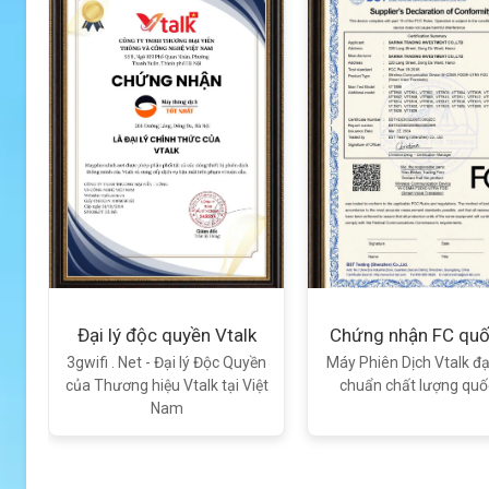
Xem chi tiết
Đại lý độc quyền Vtalk
Chứng nhận FC quố
Bộ
3gwifi . Net - Đại lý Độc Quyền
Máy Phiên Dịch Vtalk đạ
ợp
của Thương hiệu Vtalk tại Việt
chuẩn chất lượng quố
Nam