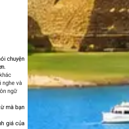
nói chuyện
ơn.
 khác
i nghe và
gôn ngữ
 từ mà bạn
nh giá của