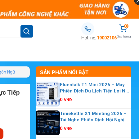
0
Giỏ hàng
Hotline:
19002106
SẢN PHẨM NỔI BẬT
Ngôn Ngữ
Fluentalk T1 Mini 2026 – Máy
Phiên Dịch Du Lịch Tiện Lợi Nhỏ
ực Tiếp
Gọn
0
VNĐ
Timekettle X1 Meeting 2026 –
Tai Nghe Phiên Dịch Hội Nghị
Nhiều Người
0
VNĐ