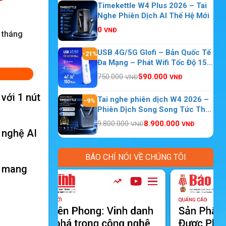
Timekettle W4 Plus 2026 – Tai
Nghe Phiên Dịch AI Thế Hệ Mới
0
VNĐ
2 tháng
USB 4G/5G Glofi – Bản Quốc Tế
-21%
Đa Mạng – Phát Wifi Tốc Độ 150
Mbps 10 Thiết Bị Kết Nối
750.000
590.000
VNĐ
VNĐ
 với 1 nút
Tai nghe phiên dịch W4 2026 –
-9%
Phiên Dịch Song Song Tức Thời
Theo Thời Gian Thực
9.800.000
8.900.000
VNĐ
VNĐ
 nghệ AI
BÁO CHÍ NÓI VỀ CHÚNG TÔI
i mang