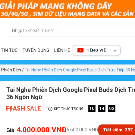
TIN TỨC
TUYỂN DỤNG
LIÊN HỆ
TIẾNG VIỆT
 Phiên Dịch
/
Tai Nghe Phiên Dịch Google Pixel Buds Dịch Trực Tiếp 36 
Tai Nghe Phiên Dịch Google Pixel Buds Dịch Tr
36 Ngôn Ngữ
10
14
00
KẾT THÚC TRONG
4.000.000
VNĐ
Giá :
6.600.000
VNĐ
Tiết kiệm: 39%