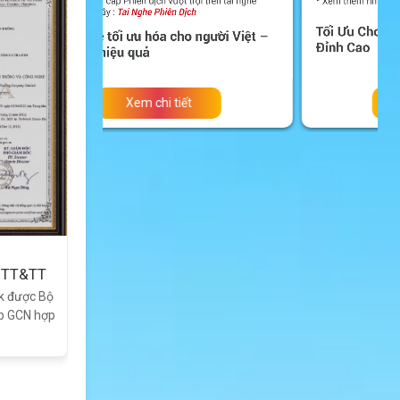
Xem chi tiết
 TT&TT
lk được Bộ
p GCN hợp