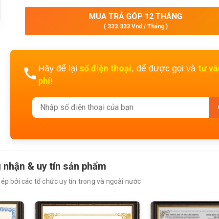
MUA TRẢ GÓP 12 THÁNG
( 333.333 Vnd / Tháng )
số điện thoại
tư v
Hãy để lại
, để được gọi và
phí!
 nhận & uy tín sản phẩm
p bởi các tổ chức uy tín trong và ngoài nước