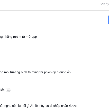
Sort by
lằng nhằng rườm rà mở app
òn môi trường bình thường thì phiên dịch dùng ổn
ếc :))))
ật nghe còn lú nói gì AI, lỗi này du di chấp nhận được