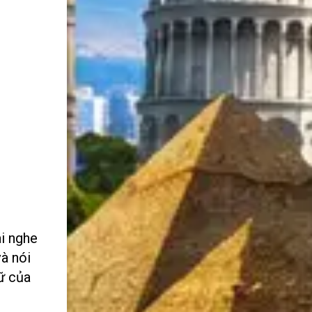
ai nghe
và nói
ữ của