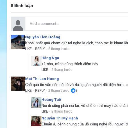
9 Bình luận
Nguyễn Tiến Hoàng
Khoái nhất quả chạm giữ tai nghe là dịch, thao tác lẹ khum 
LIKE
REPLY
2 tháng trước
·
·
Hằng Nga
+1 nha, mình cũng thích điểm này
LIKE
2 tháng trước
·
Mai Thi Lan Huong
Chỗ quá ồn vẫn nên nói rõ và đứng gần người đối diện hơn, c
LIKE
REPLY
2 tháng trước
3
·
·
Hoàng Tuế
Nói đi cũng phải nói lại, vô chỗ ồn thì máy nào chả đi
LIKE
2 tháng trước
·
Nguyễn Thị Mỹ Hạnh
Chuẩn á, bệnh chung của đồ công nghệ rồi, người th