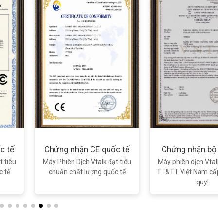
Xem chi tiết
Xem chi tiết
c tế
Chứng nhận CE quốc tế
Chứng nhận bộ
t tiêu
Máy Phiên Dịch Vtalk đạt tiêu
Máy phiên dịch Vta
c tế
chuẩn chất lượng quốc tế
TT&TT Việt Nam cấ
quy!