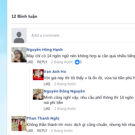
12 Bình luận
Nguyễn Hồng Hạnh
Máy chỉ có 14 ngôn ngữ nên không hợp ai cần quá nhiều tiếng
LIKE
REPLY
2 tháng trước
3
·
·
Van Anh Ho
Với giá này thì tôi thấy v là ổn rồi, vừa túi tiền phù
LIKE
2 tháng trước
·
Nguyên Đông Nguyên
Mình cũng nghĩ vậy, nhu cầu phổ thông thì 14 ngôn
nùi phí tiền
LIKE
2 tháng trước
·
Phan Thanh Nghị
Không thần thánh tới mức dịch gì cũng chuẩn, nhưng hỏi nhan
LIKE
REPLY
2 tháng trước
·
·