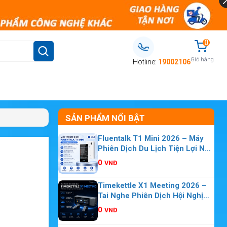
0
Giỏ hàng
Hotline:
19002106
SẢN PHẨM NỔI BẬT
Fluentalk T1 Mini 2026 – Máy
Phiên Dịch Du Lịch Tiện Lợi Nhỏ
Gọn
0
VNĐ
Timekettle X1 Meeting 2026 –
Tai Nghe Phiên Dịch Hội Nghị
Nhiều Người
0
VNĐ