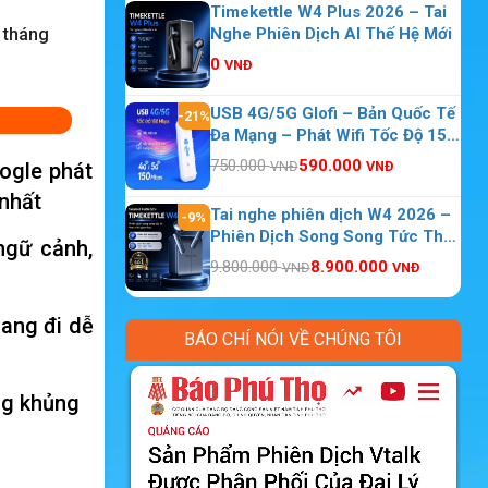
Timekettle W4 Plus 2026 – Tai
2 tháng
Nghe Phiên Dịch AI Thế Hệ Mới
0
VNĐ
USB 4G/5G Glofi – Bản Quốc Tế
-21%
Đa Mạng – Phát Wifi Tốc Độ 150
Mbps 10 Thiết Bị Kết Nối
750.000
590.000
ogle phát
VNĐ
VNĐ
 nhất
Tai nghe phiên dịch W4 2026 –
-9%
Phiên Dịch Song Song Tức Thời
ngữ cảnh,
Theo Thời Gian Thực
9.800.000
8.900.000
VNĐ
VNĐ
mang đi dễ
BÁO CHÍ NÓI VỀ CHÚNG TÔI
ng khủng