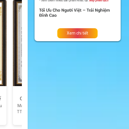
Xem chi tiết
 TT&TT
lk được Bộ
p GCN hợp