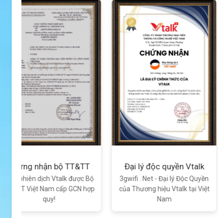
Xem chi tiết
Đại lý độc quyền Vtalk
Chứng nhận FC quố
Bộ
3gwifi . Net - Đại lý Độc Quyền
Máy Phiên Dịch Vtalk đạ
ợp
của Thương hiệu Vtalk tại Việt
chuẩn chất lượng quố
Nam