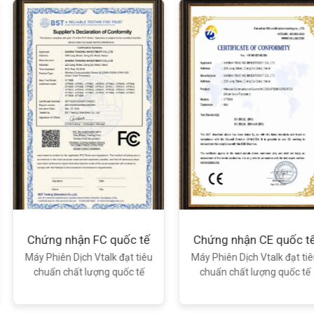
Xem chi tiết
Xem chi tiết
c tế
Chứng nhận CE quốc tế
Chứng nhận bộ
t tiêu
Máy Phiên Dịch Vtalk đạt tiêu
Máy phiên dịch Vta
c tế
chuẩn chất lượng quốc tế
TT&TT Việt Nam cấ
quy!