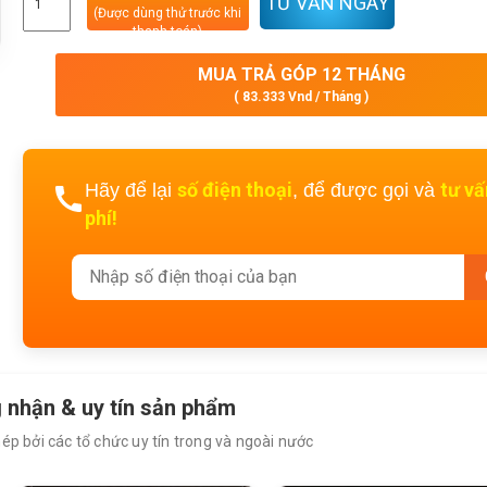
TƯ VẤN NGAY
(Được dùng thử trước khi
thanh toán)
MUA TRẢ GÓP 12 THÁNG
( 83.333 Vnd / Tháng )
số điện thoại
tư v
Hãy để lại
, để được gọi và
phí!
 nhận & uy tín sản phẩm
p bởi các tổ chức uy tín trong và ngoài nước