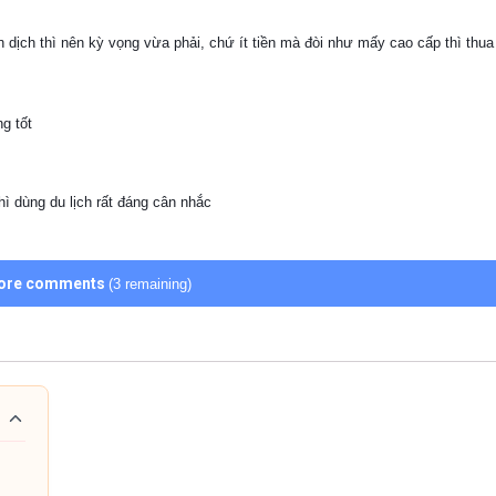
 dịch thì nên kỳ vọng vừa phải, chứ ít tiền mà đòi như mấy cao cấp thì thua
g tốt
ì dùng du lịch rất đáng cân nhắc
ore comments
(3 remaining)