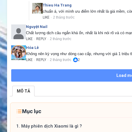
Thieu Ha Trang
chuẩn á, với mình ưu điểm lớn nhất là giá mềm, còn
LIKE
2 tháng trước
·
Nguyệt Nail
Chất lượng dịch câu ngắn khá ổn, nhất là khi nói rõ và có mạn
LIKE
REPLY
2 tháng trước
·
·
Hóa Lê
Không nên kỳ vọng như dòng cao cấp, nhưng với giá 1 triệu th
LIKE
REPLY
2 tháng trước
2
·
·
Load m
MÔ TẢ
Mục lục
1.
Máy phiên dịch Xiaomi là gì ?