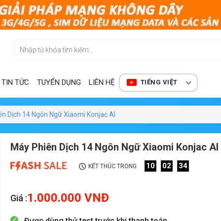
TIN TỨC
TUYỂN DỤNG
LIÊN HỆ
TIẾNG VIỆT
n Dịch 14 Ngôn Ngữ Xiaomi Konjac AI
Máy Phiên Dịch 14 Ngôn Ngữ Xiaomi Konjac AI
10
02
32
KẾT THÚC TRONG
1.000.000
VNĐ
Giá :
Được dùng thử test trước khi thanh toán