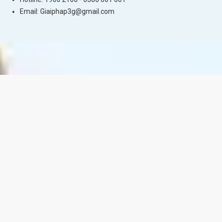
Email:
Giaiphap3g@gmail.com
Sahara R10 đồng hành trên mọi nẻo đường
Những trải nghiệm thú vị trong chuyến du
lịch ở Virgin