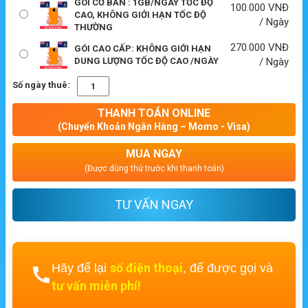
GÓI CƠ BẢN : 1GB/NGÀY TỐC ĐỘ
100.000
VNĐ
CAO, KHÔNG GIỚI HẠN TỐC ĐỘ
/ Ngày
THƯỜNG
270.000
VNĐ
GÓI CAO CẤP: KHÔNG GIỚI HẠN
DUNG LƯỢNG TỐC ĐỘ CAO /NGÀY
/ Ngày
Số ngày thuê:
THANH TOÁN ONLINE
(Chuyển Khoản Ngân Hàng – Momo - Visa)
MUA NGAY
(Được dùng thử trước khi thanh toán)
TƯ VẤN NGAY
số điện thoại
Hãy để lại
, để được gọi và
tư vấn miễn phí!