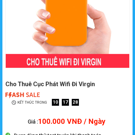
Cho Thuê Cục Phát Wifi Đi Virgin
10
17
26
KẾT THÚC TRONG
100.000
VNĐ
/ Ngày
Giá :