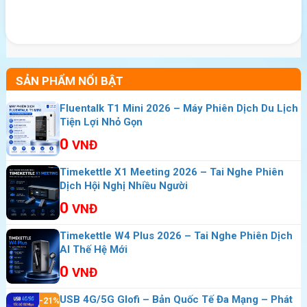
SẢN PHẨM NỔI BẬT
Fluentalk T1 Mini 2026 – Máy Phiên Dịch Du Lịch
Tiện Lợi Nhỏ Gọn
0
VNĐ
Timekettle X1 Meeting 2026 – Tai Nghe Phiên
Dịch Hội Nghị Nhiều Người
0
VNĐ
Timekettle W4 Plus 2026 – Tai Nghe Phiên Dịch
AI Thế Hệ Mới
>>>
Bạn muốn có wifi tốc độ cao trong
0
VNĐ
các chuyến đi ra nước ngoài hãy
USB 4G/5G Glofi – Bản Quốc Tế Đa Mạng – Phát
mua:
Cục phát wifi du lịch nước ngoài
-21%