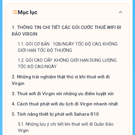
Mục lục
1.
THÔNG TIN CHI TIẾT CÁC GÓI CƯỚC THUÊ WIFI ĐI
ĐẢO VIRGIN
1.1.
GÓI CƠ BẢN : 1GB/NGÀY TỐC ĐỘ CAO, KHÔNG
GIỚI HẠN TỐC ĐỘ THƯỜNG
1.2.
GÓI CAO CẤP: KHÔNG GIỚI HẠN DUNG LƯỢNG
TỐC ĐỘ CAO/NGÀY
2.
Những trải nghiệm thật thú vị khi thuê wifi đi
Virgin
3.
Thuê wifi đi Virgin với những ưu điểm tuyệt vời
4.
Cách thuê phát wifi du lịch đi Virgin nhanh nhất
5.
Tính năng thiết bị phát wifi Sahara R10
5.1.
Những lưu ý chi tiết khi thuê wifi đi Quần Đảo
Virgin