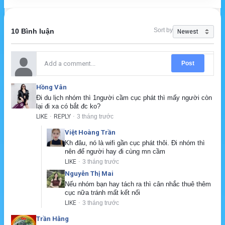
Sort by
10 Bình luận
Post
Hồng Vân
Đi du lịch nhóm thì 1người cầm cục phát thì mấy người còn 
lại đi xa có bắt đc ko?
LIKE
REPLY
3 tháng trước
·
·
Việt Hoàng Trần
Kh đâu, nó là wifi gần cục phát thôi. Đi nhóm thì 
nên để người hay đi cùng mn cầm
LIKE
3 tháng trước
·
Nguyễn Thị Mai
Nếu nhóm bạn hay tách ra thì cân nhắc thuê thêm 
cục nữa tránh mất kết nối
LIKE
3 tháng trước
·
Trần Hằng