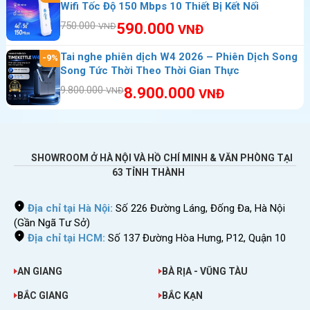
Wifi Tốc Độ 150 Mbps 10 Thiết Bị Kết Nối
750.000
590.000
VNĐ
VNĐ
Thuê wifi đi Virgin với những ưu điểm tuyệt
vời
Tai nghe phiên dịch W4 2026 – Phiên Dịch Song
-9%
Song Tức Thời Theo Thời Gian Thực
Tốc độ phát wifi 4G tốc độ cao bạn sẽ dùng
9.800.000
8.900.000
VNĐ
wifi thả ga không lo hết dung lượng. Với việc
VNĐ
sử dụng internet không giới hạn bạn có thể
đăng ảnh, livestream với người thân bạn bè
với tốc độ cực tốt.
SHOWROOM Ở HÀ NỘI VÀ HỒ CHÍ MINH & VĂN PHÒNG TẠI
Chúng tôi cung cấp cục phát wifi chất lượng
63 TỈNH THÀNH
cao để khách hàng thoải mái sử dụng. Có
Địa chỉ tại Hà Nội:
Số 226 Đường Láng, Đống Đa, Hà Nội
nhiều nơi cho thuê nhưng bạn sẽ thấy dịch vụ
(Gần Ngã Tư Sở)
cho thuê wifi Sahaha chất lượng cao nhất.
Địa chỉ tại HCM:
Số 137 Đường Hòa Hưng, P12, Quận 10
Càng đông người thì số tiền thuê càng rẻ,
thiết bị phát wifi Sahara có thể kết nối với
AN GIANG
BÀ RỊA - VŨNG TÀU
nhiều thiết bị cùng 1 lúc. Thuê chung vs bạn
BẮC GIANG
BẮC KẠN
bè sẽ làm giảm đáng kể chi phí nhé bạn.