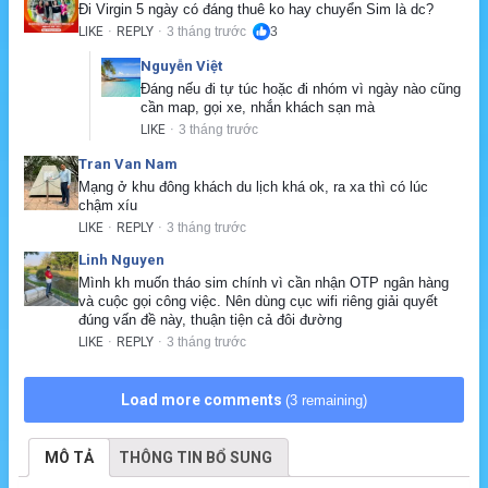
Đi Virgin 5 ngày có đáng thuê ko hay chuyển Sim là dc?
LIKE
REPLY
3 tháng trước
3
·
·
Nguyễn Việt
Đáng nếu đi tự túc hoặc đi nhóm vì ngày nào cũng 
cần map, gọi xe, nhắn khách sạn mà
LIKE
3 tháng trước
·
Tran Van Nam
Mạng ở khu đông khách du lịch khá ok, ra xa thì có lúc 
chậm xíu
LIKE
REPLY
3 tháng trước
·
·
Linh Nguyen
Mình kh muốn tháo sim chính vì cần nhận OTP ngân hàng 
và cuộc gọi công việc. Nên dùng cục wifi riêng giải quyết 
đúng vấn đề này, thuận tiện cả đôi đường
LIKE
REPLY
3 tháng trước
·
·
Load more comments
(3 remaining)
MÔ TẢ
THÔNG TIN BỔ SUNG