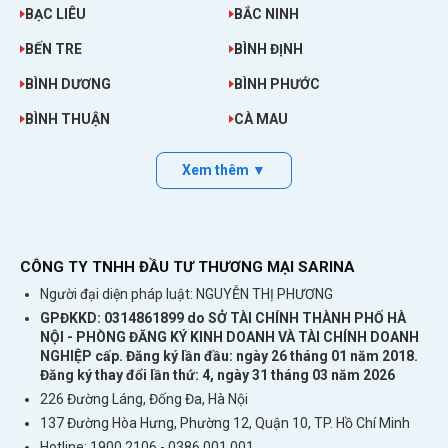
BẠC LIÊU
BẮC NINH
Dung lượng pin cao lên đến 12 tiếng, bạn có
thể vi vu cả ngày mà không lo hết pin.
BẾN TRE
BÌNH ĐỊNH
BÌNH DƯƠNG
BÌNH PHƯỚC
BÌNH THUẬN
CÀ MAU
Xem thêm ▼
CÔNG TY TNHH ĐẦU TƯ THƯƠNG MẠI SARINA
Người đại diện pháp luật: NGUYỄN THỊ PHƯƠNG
GPĐKKD: 0314861899 do SỞ TÀI CHÍNH THÀNH PHỐ HÀ
NỘI - PHÒNG ĐĂNG KÝ KINH DOANH VÀ TÀI CHÍNH DOANH
NGHIỆP cấp. Đăng ký lần đầu: ngày 26 tháng 01 năm 2018.
Đăng ký thay đổi lần thứ: 4, ngày 31 tháng 03 năm 2026
226 Đường Láng, Đống Đa, Hà Nội
137 Đường Hòa Hưng, Phường 12, Quận 10, TP. Hồ Chí Minh
Hotline: 1900 2106 - 0386 001 001