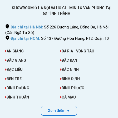
SHOWROOM Ở HÀ NỘI VÀ HỒ CHÍ MINH & VĂN PHÒNG TẠI
63 TỈNH THÀNH
Địa chỉ tại Hà Nội:
Số 226 Đường Láng, Đống Đa, Hà Nội
(Gần Ngã Tư Sở)
Địa chỉ tại HCM:
Số 137 Đường Hòa Hưng, P12, Quận 10
AN GIANG
BÀ RỊA - VŨNG TÀU
BẮC GIANG
BẮC KẠN
BẠC LIÊU
BẮC NINH
BẾN TRE
BÌNH ĐỊNH
BÌNH DƯƠNG
BÌNH PHƯỚC
BÌNH THUẬN
CÀ MAU
Xem thêm ▼