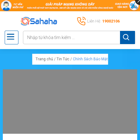
Liên Hệ:
19002106
Trang chủ
/
Tin Tức
/
Chính Sách Bảo Mật