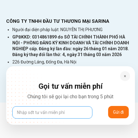
CÔNG TY TNHH ĐẦU TƯ THƯƠNG MẠI SARINA
Người đại diện pháp luật: NGUYỄN THỊ PHƯƠNG
GPĐKKD: 0314861899 do SỞ TÀI CHÍNH THÀNH PHỐ HÀ
NỘI - PHÒNG ĐĂNG KÝ KINH DOANH VÀ TÀI CHÍNH DOANH
NGHIỆP cấp. Đăng ký lần đầu: ngày 26 tháng 01 năm 2018.
Đăng ký thay đổi lần thứ: 4, ngày 31 tháng 03 năm 2026
226 Đường Láng, Đống Đa, Hà Nội
137 Đường Hòa Hưng, Phường 12, Quận 10, TP. Hồ Chí Minh
×
Hotline: 1900 2106 - 0386 001 001
Email:
Giaiphap3g@gmail.com
Gọi tư vấn miễn phí
Chúng tôi sẽ gọi lại cho bạn trong 5 phút