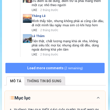
Ưu điểm là dễ dùng, điểm trừ là phải mang thêm 
một cục nhỏ theo người
LIKE
2 tháng trước
·
Thắng Lê
Mình thấy tiện, nhưng không phải ai cũng cần đâu, 
đi một mình lâu ngày mua sim có khi hợp hơn
LIKE
2 tháng trước
·
Lê Thắm
Tiện thật, chất lượng mạng khá ok nha, không 
phải siêu tốc mọi lúc nhưng dùng rất đều, dùng 
ngoài đường khá yên tâm
LIKE
2 tháng trước
·
Load more comments
(2 remaining)
MÔ TẢ
THÔNG TIN BỔ SUNG
Mục lục