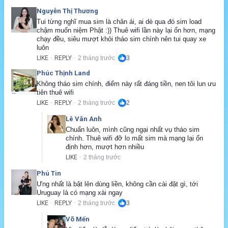
Nguyễn Thị Thương
Tui từng nghĩ mua sim là chân ái, ai dè qua đó sim load 
chậm muốn niệm Phật :)) Thuê wifi lần này lại ổn hơn, mạng 
chạy đều, siêu mượt khỏi tháo sim chính nên tui quay xe 
luôn
LIKE
REPLY
2 tháng trước
3
·
·
Phúc Thịnh Land
Không tháo sim chính, điểm này rất đáng tiền, nen tôi lun ưu 
tiên thuê wifi
LIKE
REPLY
2 tháng trước
2
·
·
Lê Vân Anh
Chuẩn luôn, mình cũng ngại nhất vụ tháo sim 
chính. Thuê wifi đỡ lo mất sim mà mạng lại ổn 
định hơn, mượt hơn nhiều
LIKE
2 tháng trước
·
Phú Tin
Ưng nhất là bật lên dùng liền, không cần cài đặt gì, tới 
Uruguay là có mạng xài ngay
LIKE
REPLY
2 tháng trước
3
·
·
Võ Mến