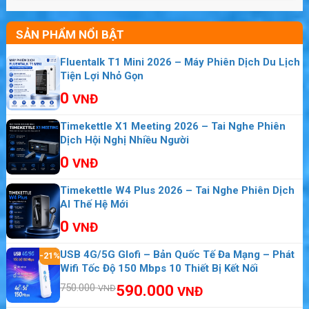
SẢN PHẨM NỔI BẬT
Fluentalk T1 Mini 2026 – Máy Phiên Dịch Du Lịch
Tiện Lợi Nhỏ Gọn
0
VNĐ
Timekettle X1 Meeting 2026 – Tai Nghe Phiên
Dịch Hội Nghị Nhiều Người
0
VNĐ
Timekettle W4 Plus 2026 – Tai Nghe Phiên Dịch
AI Thế Hệ Mới
0
VNĐ
USB 4G/5G Glofi – Bản Quốc Tế Đa Mạng – Phát
-21%
Wifi Tốc Độ 150 Mbps 10 Thiết Bị Kết Nối
750.000
590.000
VNĐ
VNĐ