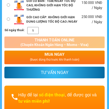
GÓI CƠ BẢN : 1GB/NGÀY TỐC ĐỘ
150.000
VNĐ
CAO, KHÔNG GIỚI HẠN TỐC ĐỘ
/ Ngày
THƯỜNG
250.000
VNĐ
GÓI CAO CẤP: KHÔNG GIỚI HẠN
DUNG LƯỢNG TỐC ĐỘ CAO /NGÀY
/ Ngày
Số ngày thuê:
THANH TOÁN ONLINE
(Chuyển Khoản Ngân Hàng – Momo - Visa)
MUA NGAY
(Được dùng thử trước khi thanh toán)
TƯ VẤN NGAY
số điện thoại
Hãy để lại
, để được gọi và
tư vấn miễn phí!