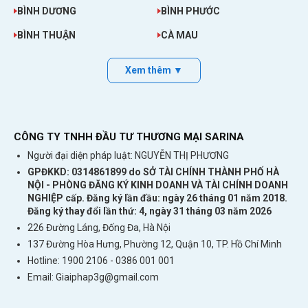
quốc gia này.
BÌNH DƯƠNG
BÌNH PHƯỚC
BÌNH THUẬN
CÀ MAU
Cho Thuê Cục Phát Wifi Đi Tây Ban Nha (Spain)
Cho Thuê Cục Phát Wifi Đi Brunei
Xem thêm ▼
Cho Thuê Cục Phát Wifi Đi Malaysia
Cho Thuê Cục Phát Wifi Đi Uganda
CÔNG TY TNHH ĐẦU TƯ THƯƠNG MẠI SARINA
Người đại diện pháp luật: NGUYỄN THỊ PHƯƠNG
GPĐKKD: 0314861899 do SỞ TÀI CHÍNH THÀNH PHỐ HÀ
NỘI - PHÒNG ĐĂNG KÝ KINH DOANH VÀ TÀI CHÍNH DOANH
NGHIỆP cấp. Đăng ký lần đầu: ngày 26 tháng 01 năm 2018.
Đăng ký thay đổi lần thứ: 4, ngày 31 tháng 03 năm 2026
226 Đường Láng, Đống Đa, Hà Nội
137 Đường Hòa Hưng, Phường 12, Quận 10, TP. Hồ Chí Minh
Thuê cục phát wifi đi Uruguay cực rẻ
Hotline: 1900 2106 - 0386 001 001
Email:
Giaiphap3g@gmail.com
>>>
Bạn muốn có wifi tốc độ cao trong
các chuyến đi ra nước ngoài hãy:
mua