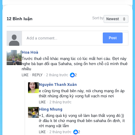
Sort by
12 Bình luận
Post
Hoa Hoà
Trước thuê chỗ khác mạng lúc có lúc mất hơi cáu. Đợt này 
nghe bà bạn đổi qua Sahaha, sóng ổn hơn chỗ cũ mình thuê 
nhiều
LIKE
REPLY
2 tháng trước
2
·
·
Nguyễn Thanh Xuân
e cũng từng thuê bên này, nói chung mạng ổn áp 
thiệt nhúng đừng kỳ vọng full vạch mọi nơi
LIKE
2 tháng trước
·
Hồng Nhung
+1, đùng quá kỳ vọng sẽ làm bạn thất vọng đó:))  
ở đâu k bt chứ mạng thuê bên sahaha ổn định, ít 
rớt mạng vặt lắm
LIKE
2 tháng trước
2
·