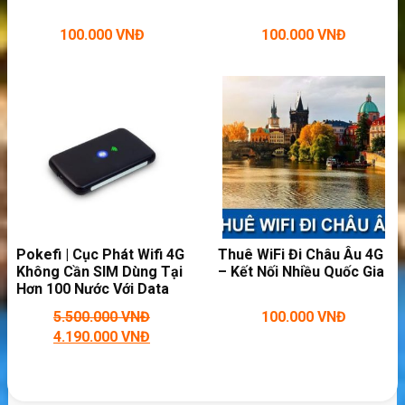
100.000
VNĐ
100.000
VNĐ
Thoải mái phát wifi cho bạn bè cùng dùng
Pokefi | Cục Phát Wifi 4G
Thuê WiFi Đi Châu Âu 4G
Không Cần SIM Dùng Tại
– Kết Nối Nhiều Quốc Gia
Hơn 100 Nước Với Data
Trọn Gói
5.500.000
VNĐ
100.000
VNĐ
4.190.000
VNĐ