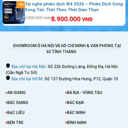
Tai nghe phiên dịch W4 2026 – Phiên Dịch Song
-9%
Bảng giá cho thuê wifi du lịch Uruguay giá
Song Tức Thời Theo Thời Gian Thực
rẻ
9.800.000
8.900.000
VNĐ
VNĐ
– Tại Sahaha bạn sẽ được
thuê wifi đi
Uruguay
với giá rẻ đến không ngờ. Với mức giá
cho thuê cục phát wifi đi Nhật này, thì bạn có
SHOWROOM Ở HÀ NỘI VÀ HỒ CHÍ MINH & VĂN PHÒNG TẠI
thể sử dụng 4G tốc độ siêu nhanh không cần
63 TỈNH THÀNH
bận tâm điều gì.
– Đặc biệt nếu bạn đi Uruguay đông người thì
Địa chỉ tại Hà Nội:
Số 226 Đường Láng, Đống Đa, Hà Nội
(Gần Ngã Tư Sở)
giá lại càng
rẻ hơn nữa. Bởi cục phát wifi
Địa chỉ tại HCM:
Số 137 Đường Hòa Hưng, P12, Quận 10
Sahaha R9 có thể dùng cho nhiều thiết bị với
tốc độ cao.
AN GIANG
BÀ RỊA - VŨNG TÀU
– Nếu so với việc chuyển vùng quốc tế thì bạn
BẮC GIANG
BẮC KẠN
dùng cách này khi thuê wifi Sahara của chúng
BẠC LIÊU
BẮC NINH
tôi bạn sẽ tiết kiệm được một số chi phí khá
BẾN TRE
BÌNH ĐỊNH
lớn so với việc dùng chuyển vùng quốc tế cho