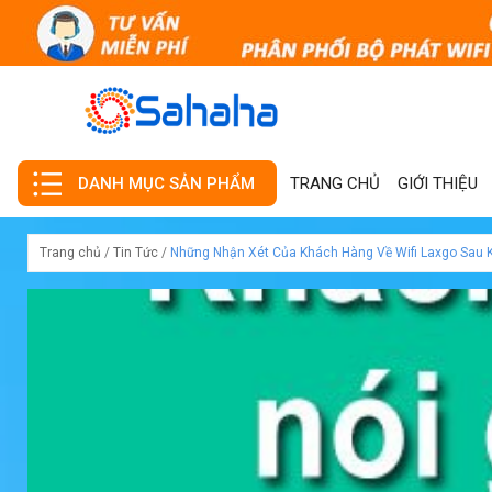
TRANG CHỦ
GIỚI THIỆU
DANH MỤC SẢN PHẨM
Trang chủ
/
Tin Tức
/
Những Nhận Xét Của Khách Hàng Về Wifi Laxgo Sau 