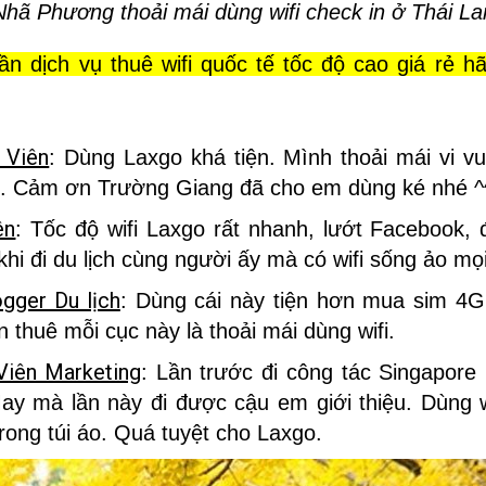
Nhã Phương thoải mái dùng wifi check in ở Thái La
n dịch vụ thuê wifi quốc tế tốc độ cao giá rẻ h
 Viên
: Dùng Laxgo khá tiện. Mình thoải mái vi vu
m. Cảm ơn Trường Giang đã cho em dùng ké nhé ^
ên
: Tốc độ wifi Laxgo rất nhanh, lướt Facebook,
khi đi du lịch cùng người ấy mà có wifi sống ảo mọi
gger Du lịch
: Dùng cái này tiện hơn mua sim 4G
 thuê mỗi cục này là thoải mái dùng wifi.
Viên Marketing
: Lần trước đi công tác Singapore
May mà lần này đi được cậu em giới thiệu. Dùng w
rong túi áo. Quá tuyệt cho Laxgo.