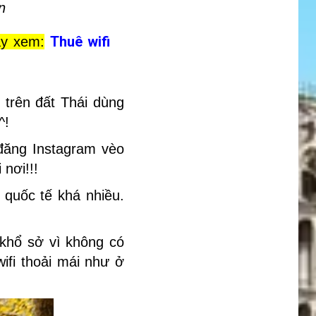
n
Thuê wifi
ãy xem:
 trên đất Thái dùng
^!
 đăng Instagram vèo
 nơi!!!
 quốc tế khá nhiều.
 khổ sở vì không có
ifi thoải mái như ở