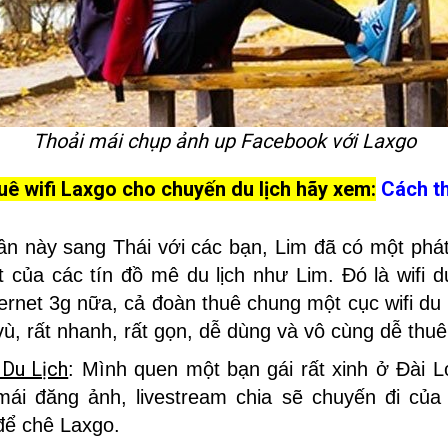
Thoải mái chụp ảnh up Facebook với Laxgo
ê wifi Laxgo cho chuyến du lịch hãy xem:
Cách t
n này sang Thái với các bạn, Lim đã có một phát 
et của các tín đồ mê du lịch như Lim. Đó là wifi 
ernet 3g nữa, cả đoàn thuê chung một cục wifi du 
 vù, rất nhanh, rất gọn, dễ dùng và vô cùng dễ thuê
 Du Lịch
: Mình quen một bạn gái rất xinh ở Đài 
mái đăng ảnh, livestream chia sẽ chuyến đi của
để chê Laxgo.