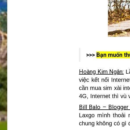
>>>
Bạn muốn thu
Hoàng Kim Ngân:
Lầ
việc kết nối Intern
cần mua sim xài int
4G, Internet thì vù
Bill Balo – Blogger
Laxgo mình thoải 
chung không có gì 