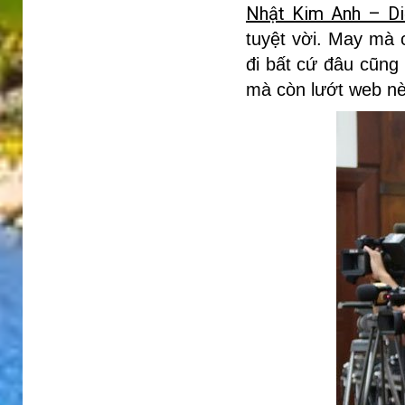
Nhật Kim Anh – Di
tuyệt vời. May mà c
đi bất cứ đâu cũng
mà còn lướt web nè 