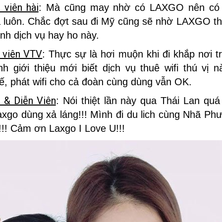
viên hài
: Mà cũng may nhờ có LAXGO nên có 
 luôn. Chắc đợt sau đi Mỹ cũng sẽ nhờ LAXGO th
ình dịch vụ hay ho này.
 viên VTV
: Thực sự là hơi muộn khi đi khắp nơi tr
 giới thiệu mới biết dịch vụ thuê wifi thú vị 
ế, phát wifi cho cả đoàn cùng dùng vẫn OK.
 & Diễn Viên
: Nói thiệt lần này qua Thái Lan quá
axgo dùng xả láng!!! Mình đi du lich cùng Nhã Ph
!!! Cảm ơn Laxgo I Love U!!!