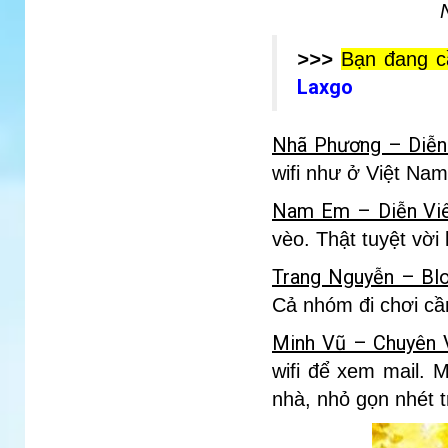
>>>
Bạn đang cầ
Laxgo
Nhã Phương – Diễn
wifi như ở Việt Na
Nam Em – Diễn Vi
vèo. Thật tuyệt vời 
Trang Nguyễn – Blo
Cả nhóm đi chơi cần
Minh Vũ – Chuyên 
wifi để xem mail. 
nhà, nhỏ gọn nhét t