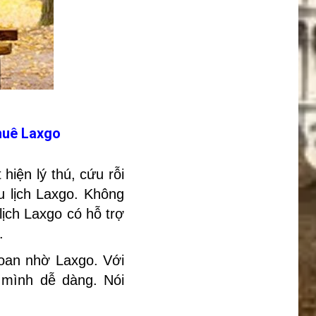
huê Laxgo
hiện lý thú, cứu rỗi
du lịch Laxgo. Không
lịch Laxgo có hỗ trợ
.
Loan nhờ Laxgo. Với
 mình dễ dàng. Nói