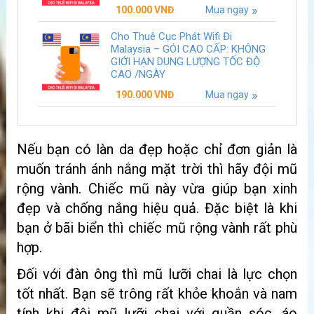
100.000
VNĐ
Mua ngay
Cho Thuê Cục Phát Wifi Đi
Malaysia – GÓI CAO CẤP: KHÔNG
GIỚI HẠN DUNG LƯỢNG TỐC ĐỘ
CAO /NGÀY
190.000
VNĐ
Mua ngay
Nếu bạn có làn da đẹp hoặc chỉ đơn giản là
muốn tránh ánh nắng mặt trời thì hãy đội mũ
rộng vành. Chiếc mũ này vừa giúp bạn xinh
đẹp và chống nắng hiệu quả. Đặc biệt là khi
bạn ở bãi biển thì chiếc mũ rộng vành rất phù
hợp.
Đối với đàn ông thì mũ lưỡi chai là lực chọn
tốt nhất. Bạn sẽ trông rất khỏe khoắn và nam
tính khi đội mũ lưỡi chai với quần sóc, áo