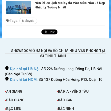
Nên Đi Du Lịch Malaysia Vào Mùa Nào Là Đẹp
Nhất, Lý Tưởng Nhất!
Tags:
Malaysia
SHOWROOM Ở HÀ NỘI VÀ HỒ CHÍ MINH & VĂN PHÒNG TẠI
63 TỈNH THÀNH
Địa chỉ tại Hà Nội:
Số 226 Đường Láng, Đống Đa, Hà Nội
(Gần Ngã Tư Sở)
Địa chỉ tại HCM:
Số 137 Đường Hòa Hưng, P12, Quận 10
AN GIANG
BÀ RỊA - VŨNG TÀU
BẮC GIANG
BẮC KẠN
BẠC LIÊU
BẮC NINH