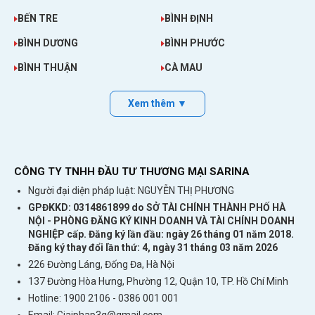
BẾN TRE
BÌNH ĐỊNH
BÌNH DƯƠNG
BÌNH PHƯỚC
BÌNH THUẬN
CÀ MAU
Xem thêm ▼
CÔNG TY TNHH ĐẦU TƯ THƯƠNG MẠI SARINA
Người đại diện pháp luật: NGUYỄN THỊ PHƯƠNG
GPĐKKD: 0314861899 do SỞ TÀI CHÍNH THÀNH PHỐ HÀ
NỘI - PHÒNG ĐĂNG KÝ KINH DOANH VÀ TÀI CHÍNH DOANH
NGHIỆP cấp. Đăng ký lần đầu: ngày 26 tháng 01 năm 2018.
Đăng ký thay đổi lần thứ: 4, ngày 31 tháng 03 năm 2026
226 Đường Láng, Đống Đa, Hà Nội
137 Đường Hòa Hưng, Phường 12, Quận 10, TP. Hồ Chí Minh
Hotline: 1900 2106 - 0386 001 001