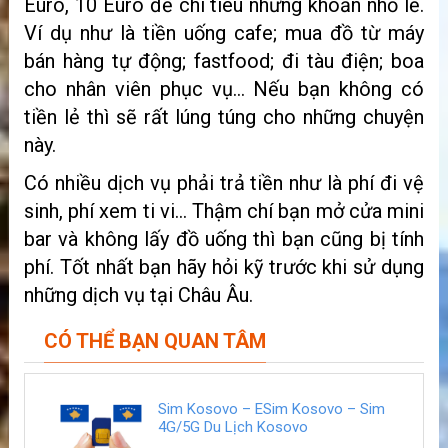
Euro, 10 Euro để chi tiêu những khoản nhỏ lẻ.
Ví dụ như là tiền uống cafe; mua đồ từ máy
bán hàng tự động; fastfood; đi tàu điện; boa
cho nhân viên phục vụ… Nếu bạn không có
tiền lẻ thì sẽ rất lúng túng cho những chuyện
này.
Có nhiều dịch vụ phải trả tiền như là phí đi vệ
sinh, phí xem ti vi… Thậm chí bạn mở cửa mini
bar và không lấy đồ uống thì bạn cũng bị tính
phí. Tốt nhất bạn hãy hỏi kỹ trước khi sử dụng
những dịch vụ tại Châu Âu.
CÓ THỂ BẠN QUAN TÂM
Sim Kosovo – ESim Kosovo – Sim
4G/5G Du Lịch Kosovo