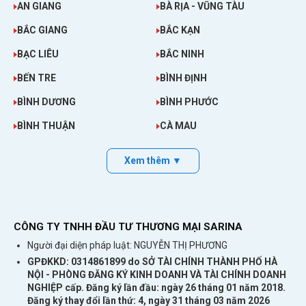
AN GIANG
BÀ RỊA - VŨNG TÀU
BẮC GIANG
BẮC KẠN
BẠC LIÊU
BẮC NINH
BẾN TRE
BÌNH ĐỊNH
BÌNH DƯƠNG
BÌNH PHƯỚC
BÌNH THUẬN
CÀ MAU
Xem thêm ▼
CÔNG TY TNHH ĐẦU TƯ THƯƠNG MẠI SARINA
Người đại diện pháp luật: NGUYỄN THỊ PHƯƠNG
GPĐKKD: 0314861899 do SỞ TÀI CHÍNH THÀNH PHỐ HÀ
NỘI - PHÒNG ĐĂNG KÝ KINH DOANH VÀ TÀI CHÍNH DOANH
NGHIỆP cấp. Đăng ký lần đầu: ngày 26 tháng 01 năm 2018.
Đăng ký thay đổi lần thứ: 4, ngày 31 tháng 03 năm 2026