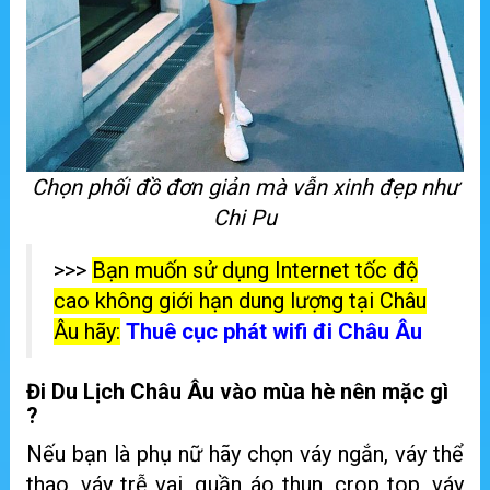
Chọn phối đồ đơn giản mà vẫn xinh đẹp như
Chi Pu
>>>
Bạn muốn sử dụng Internet tốc độ
cao không giới hạn dung lượng tại Châu
Âu hãy:
Thuê cục phát wifi đi Châu Âu
Đi Du Lịch Châu Âu vào mùa hè nên mặc gì
?
Nếu bạn là phụ nữ hãy chọn váy ngắn, váy thể
thao, váy trễ vai, quần áo thun, crop top, váy