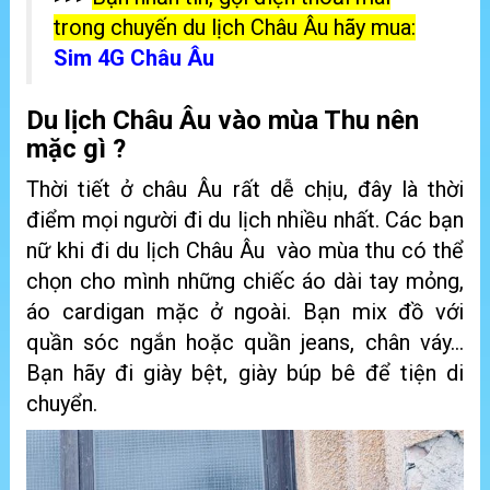
trong chuyến du lịch Châu Âu hãy mua:
Sim 4G Châu Âu
Du lịch Châu Âu vào mùa Thu nên
mặc gì ?
Thời tiết ở châu Âu rất dễ chịu, đây là thời
điểm mọi người đi du lịch nhiều nhất. Các bạn
nữ khi đi du lịch Châu Âu vào mùa thu có thể
chọn cho mình những chiếc áo dài tay mỏng,
áo cardigan mặc ở ngoài. Bạn mix đồ với
quần sóc ngắn hoặc quần jeans, chân váy…
Bạn hãy đi giày bệt, giày búp bê để tiện di
chuyển.