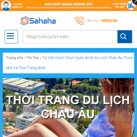
Liên Hệ:
19002106
Trang chủ
/
Tin Tức
/
Tư Vấn Cách Chọn Quần Áo Đi Du Lịch Châu Âu Thoải
Mái Và Thời Trang Nhất