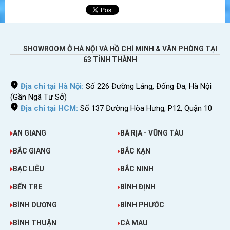
SHOWROOM Ở HÀ NỘI VÀ HỒ CHÍ MINH & VĂN PHÒNG TẠI
63 TỈNH THÀNH
Địa chỉ tại Hà Nội:
Số 226 Đường Láng, Đống Đa, Hà Nội
(Gần Ngã Tư Sở)
Địa chỉ tại HCM:
Số 137 Đường Hòa Hưng, P12, Quận 10
AN GIANG
BÀ RỊA - VŨNG TÀU
BẮC GIANG
BẮC KẠN
BẠC LIÊU
BẮC NINH
BẾN TRE
BÌNH ĐỊNH
BÌNH DƯƠNG
BÌNH PHƯỚC
BÌNH THUẬN
CÀ MAU