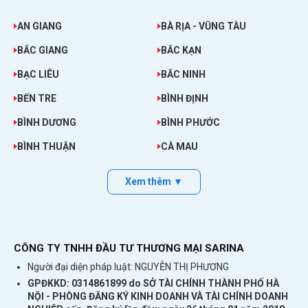
AN GIANG
BÀ RỊA - VŨNG TÀU
BẮC GIANG
BẮC KẠN
BẠC LIÊU
BẮC NINH
BẾN TRE
BÌNH ĐỊNH
BÌNH DƯƠNG
BÌNH PHƯỚC
BÌNH THUẬN
CÀ MAU
Xem thêm ▼
CÔNG TY TNHH ĐẦU TƯ THƯƠNG MẠI SARINA
Người đại diện pháp luật: NGUYỄN THỊ PHƯƠNG
GPĐKKD: 0314861899 do SỞ TÀI CHÍNH THÀNH PHỐ HÀ
NỘI - PHÒNG ĐĂNG KÝ KINH DOANH VÀ TÀI CHÍNH DOANH