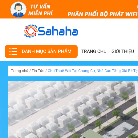
TRANG CHỦ
GIỚI THIỆU
DANH MỤC SẢN PHẨM
Trang chủ
/
Tin Tức
/
Cho Thuê Wifi Tại Chung Cư, Nhà Cao Tầng Giá Rẻ Tạ