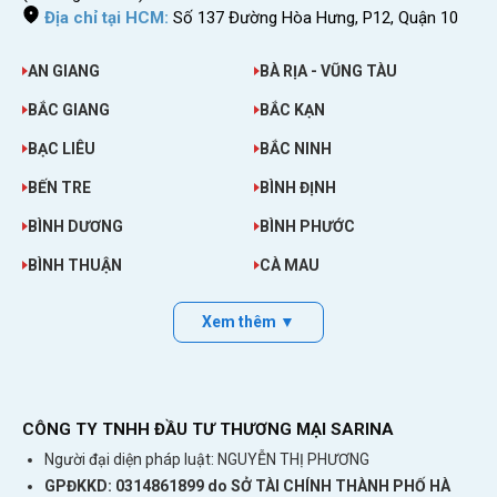
Địa chỉ tại HCM:
Số 137 Đường Hòa Hưng, P12, Quận 10
AN GIANG
BÀ RỊA - VŨNG TÀU
BẮC GIANG
BẮC KẠN
BẠC LIÊU
BẮC NINH
BẾN TRE
BÌNH ĐỊNH
BÌNH DƯƠNG
BÌNH PHƯỚC
BÌNH THUẬN
CÀ MAU
Xem thêm ▼
CÔNG TY TNHH ĐẦU TƯ THƯƠNG MẠI SARINA
Người đại diện pháp luật: NGUYỄN THỊ PHƯƠNG
GPĐKKD: 0314861899 do SỞ TÀI CHÍNH THÀNH PHỐ HÀ