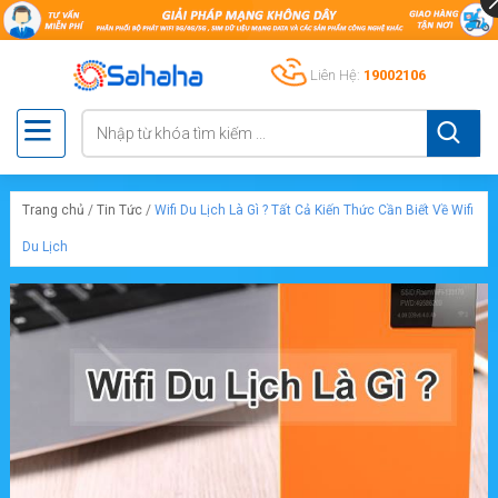
Liên Hệ:
19002106
Trang chủ
/
Tin Tức
/
Wifi Du Lịch Là Gì ? Tất Cả Kiến Thức Cần Biết Về Wifi
Du Lịch