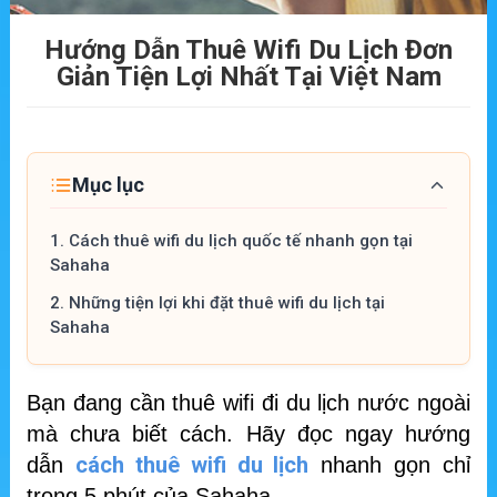
Hướng Dẫn Thuê Wifi Du Lịch Đơn
Giản Tiện Lợi Nhất Tại Việt Nam
Mục lục
1.
Cách thuê wifi du lịch quốc tế nhanh gọn tại
Sahaha
2.
Những tiện lợi khi đặt thuê wifi du lịch tại
Sahaha
Bạn đang cần thuê wifi đi du lịch nước ngoài
mà chưa biết cách. Hãy đọc ngay hướng
cách thuê wifi du lịch
dẫn
nhanh gọn chỉ
trong 5 phút của Sahaha.