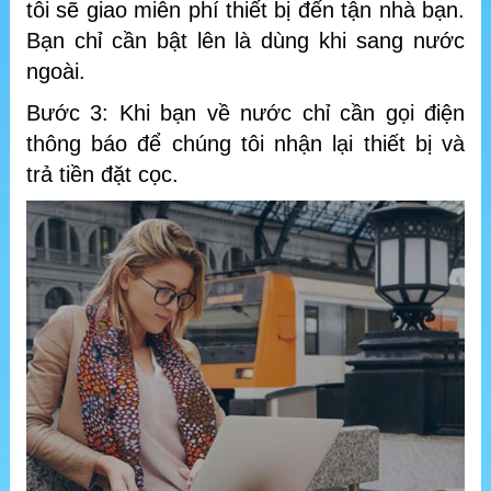
tôi sẽ giao miễn phí thiết bị đến tận nhà bạn.
Bạn chỉ cần bật lên là dùng khi sang nước
ngoài.
Bước 3: Khi bạn về nước chỉ cần gọi điện
thông báo để chúng tôi nhận lại thiết bị và
trả tiền đặt cọc.