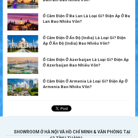
Ổ Cắm Điện Ở Ba Lan Là Loại Gì? Điện Áp Ở Ba
Lan Bao Nhiêu Vôn?
Ổ Cắm Điện Ở Ấn Độ (India) Là Loại Gì? Điện
Áp Ở Ấn Độ (India) Bao Nhiêu Vôn?
Ổ Cắm Điện Ở Azerbaijan Là Loại Gì? Điện Áp
Ở Azerbaijan Bao Nhiêu Vôn?
Ổ Cắm Điện Ở Armenia Là Loại Gì? Điện Áp Ở
Armenia Bao Nhiêu Vôn?
SHOWROOM Ở HÀ NỘI VÀ HỒ CHÍ MINH & VĂN PHÒNG TẠI