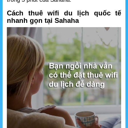
Cách thuê wifi du lịch quốc tế
nhanh gọn tại Sahaha