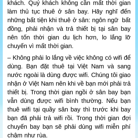
khách. Quý khách không cần mất thời gian
làm thủ tục thuê ở sân bay. Hãy nghĩ đến
những bất tiện khi thuê ở sân: ngôn ngữ bất
đồng, phải nhận và trả thiết bị tại sân bay
nên tốn thời gian du lịch hơn, lo lắng lỡ
chuyến vì mất thời gian.
– Không phải lo lắng về việc không có wifi để
dùng. Bạn đặt thuê tại Việt Nam và sang
nước ngoài là dùng được wifi. Chúng tôi giao
nhận ở Việt Nam nên khi về bạn mới phải trả
thiết bị. Trong thời gian ngồi ở sân bay bạn
vẫn dùng được wifi bình thường. Nếu bạn
thuê wifi tại quầy sân bay thì trước khi bay
bạn đã phải trả wifi rồi. Trong thời gian đợi
chuyến bay bạn sẽ phải dùng wifi miễn phí
chậm như rùa.