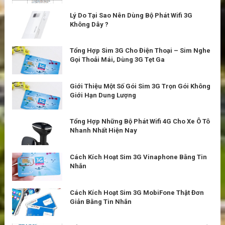
Lý Do Tại Sao Nên Dùng Bộ Phát Wifi 3G
Không Dây ?
Tổng Hợp Sim 3G Cho Điện Thoại – Sim Nghe
Gọi Thoải Mái, Dùng 3G Tẹt Ga
Giới Thiệu Một Số Gói Sim 3G Trọn Gói Không
Giới Hạn Dung Lượng
Tổng Hợp Những Bộ Phát Wifi 4G Cho Xe Ô Tô
Nhanh Nhất Hiện Nay
Cách Kích Hoạt Sim 3G Vinaphone Bằng Tin
Nhắn
Cách Kích Hoạt Sim 3G MobiFone Thật Đơn
Giản Bằng Tin Nhắn