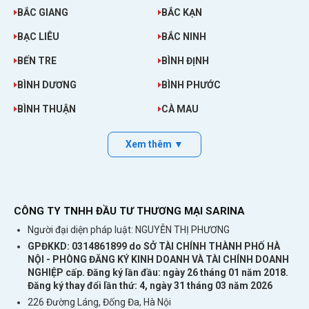
BẮC GIANG
BẮC KẠN
BẠC LIÊU
BẮC NINH
BẾN TRE
BÌNH ĐỊNH
BÌNH DƯƠNG
BÌNH PHƯỚC
BÌNH THUẬN
CÀ MAU
Xem thêm ▼
CÔNG TY TNHH ĐẦU TƯ THƯƠNG MẠI SARINA
Người đại diện pháp luật: NGUYỄN THỊ PHƯƠNG
GPĐKKD: 0314861899 do SỞ TÀI CHÍNH THÀNH PHỐ HÀ
NỘI - PHÒNG ĐĂNG KÝ KINH DOANH VÀ TÀI CHÍNH DOANH
NGHIỆP cấp. Đăng ký lần đầu: ngày 26 tháng 01 năm 2018.
Đăng ký thay đổi lần thứ: 4, ngày 31 tháng 03 năm 2026
226 Đường Láng, Đống Đa, Hà Nội