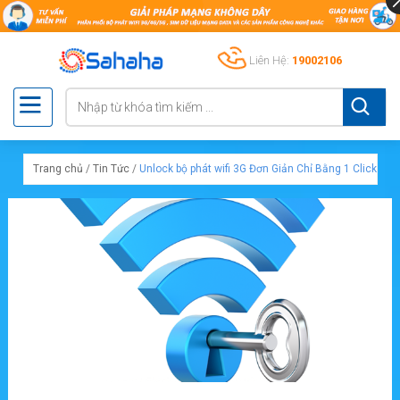
Liên Hệ:
19002106
Trang chủ
/
Tin Tức
/
Unlock bộ phát wifi 3G Đơn Giản Chỉ Bằng 1 Click