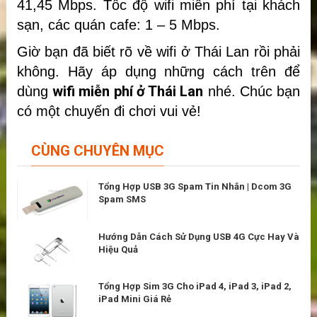
41,45 Mbps.
Tốc độ wifi miễn phí tại khách
sạn, các quán cafe: 1 – 5 Mbps.
Giờ bạn đã biết rõ về wifi ở Thái Lan rồi phải
không. Hãy áp dụng những cách trên để
wifi miễn phí ở Thái Lan
dùng
nhé. Chúc bạn
có một chuyến đi chơi vui vẻ!
CÙNG CHUYÊN MỤC
Tổng Hợp USB 3G Spam Tin Nhắn | Dcom 3G
Spam SMS
Hướng Dẫn Cách Sử Dụng USB 4G Cực Hay Và
Hiệu Quả
Tổng Hợp Sim 3G Cho iPad 4, iPad 3, iPad 2,
iPad Mini Giá Rẻ