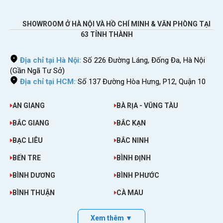
SHOWROOM Ở HÀ NỘI VÀ HỒ CHÍ MINH & VĂN PHÒNG TẠI
63 TỈNH THÀNH
Địa chỉ tại Hà Nội:
Số 226 Đường Láng, Đống Đa, Hà Nội
(Gần Ngã Tư Sở)
Địa chỉ tại HCM:
Số 137 Đường Hòa Hưng, P12, Quận 10
AN GIANG
BÀ RỊA - VŨNG TÀU
BẮC GIANG
BẮC KẠN
BẠC LIÊU
BẮC NINH
BẾN TRE
BÌNH ĐỊNH
BÌNH DƯƠNG
BÌNH PHƯỚC
BÌNH THUẬN
CÀ MAU
Xem thêm ▼