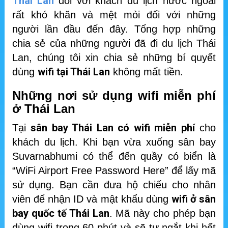
Thái Lan
đối với khách du lịch nước ngoài
rất khó khăn và mệt mỏi đối với những
người lần đầu đến đây. Tổng hợp những
chia sẻ của những người đã đi du lịch Thái
Lan, chúng tôi xin chia sẻ những bí quyết
wifi tại Thái Lan
dùng
không mất tiền.
Những nơi sử dụng wifi miễn phí
ở Thái Lan
sân bay Thái Lan có wifi miễn phí
Tại
cho
khách du lịch. Khi bạn vừa xuống sân bay
Suvarnabhumi có thể đến quầy có biển là
“WiFi Airport Free Password Here” để lấy mã
sử dụng. Bạn cần đưa hộ chiếu cho nhân
wifi ở sân
viên để nhận ID và mật khẩu dùng
bay quốc tế Thái Lan
. Mã này cho phép bạn
dùng wifi trong 60 phút và sẽ tự ngắt khi hết