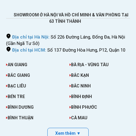
SHOWROOM Ở HÀ NỘI VÀ HỒ CHÍ MINH & VĂN PHÒNG TẠI
63 TỈNH THÀNH
Địa chỉ tại Hà Nội:
Số 226 Đường Láng, Đống Đa, Hà Nội
(Gần Ngã Tư Sở)
Địa chỉ tại HCM:
Số 137 Đường Hòa Hưng, P12, Quận 10
AN GIANG
BÀ RỊA - VŨNG TÀU
BẮC GIANG
BẮC KẠN
BẠC LIÊU
BẮC NINH
BẾN TRE
BÌNH ĐỊNH
Dùng cục phát wifi Sahaha R9 tại sân bay Suvarnabhumi
BÌNH DƯƠNG
BÌNH PHƯỚC
BÌNH THUẬN
CÀ MAU
Xem thêm ▼