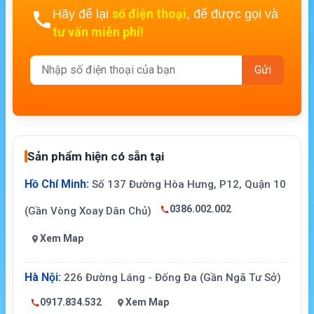
số điện thoại
Hãy để lại
, để được gọi và
tư vấn miễn phí!
Sản phẩm hiện có sẵn tại
Hồ Chí Minh:
Số 137 Đường Hòa Hưng, P12, Quận 10
0386.002.002
(Gần Vòng Xoay Dân Chủ)
Xem Map
Hà Nội:
226 Đường Láng - Đống Đa (Gần Ngã Tư Sở)
0917.834.532
Xem Map