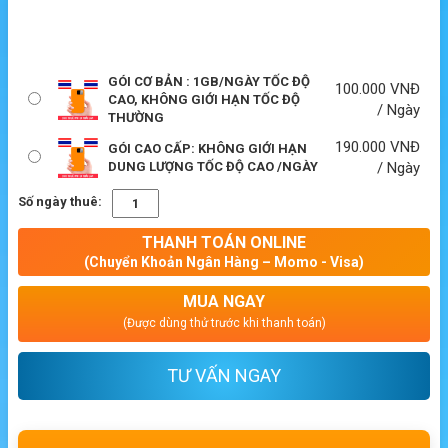
GÓI CƠ BẢN : 1GB/NGÀY TỐC ĐỘ
100.000
VNĐ
CAO, KHÔNG GIỚI HẠN TỐC ĐỘ
/ Ngày
THƯỜNG
190.000
VNĐ
GÓI CAO CẤP: KHÔNG GIỚI HẠN
DUNG LƯỢNG TỐC ĐỘ CAO /NGÀY
/ Ngày
Số ngày thuê:
THANH TOÁN ONLINE
(Chuyển Khoản Ngân Hàng – Momo - Visa)
MUA NGAY
(Được dùng thử trước khi thanh toán)
TƯ VẤN NGAY