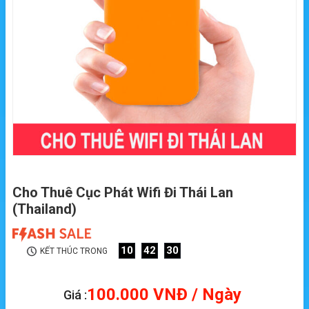
Cho Thuê Cục Phát Wifi Đi Thái Lan
(Thailand)
10
42
29
KẾT THÚC TRONG
100.000
VNĐ
/ Ngày
Giá :