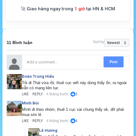
🚀 Giao hàng ngay trong
1 giờ
tại HN & HCM
Sort by
11 Bình luận
Post
Đoàn Trung Hiếu
Tôi đi Thái vừa rồi, thuê cục wifi này dùng thấy ổn, ra ngoài 
vẫn có mạng liên tục
LIKE
REPLY
4 tháng trước
3
·
·
Minh Bùi
Mình đi theo nhóm, thuê 1 cục xài chung thấy ok, đỡ phải 
mua sim lẻ
LIKE
REPLY
4 tháng trước
4
·
·
Lê Hương