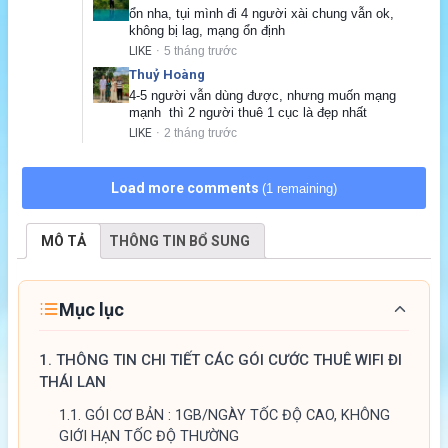
ổn nha, tụi mình đi 4 người xài chung vẫn ok, 
không bị lag, mạng ổn định
LIKE
5 tháng trước
·
Thuỷ Hoàng
4-5 người vẫn dùng được, nhưng muốn mạng 
mạnh  thì 2 người thuê 1 cục là đẹp nhất
LIKE
2 tháng trước
·
Load more comments
(1 remaining)
MÔ TẢ
THÔNG TIN BỔ SUNG
Mục lục
1.
THÔNG TIN CHI TIẾT CÁC GÓI CƯỚC THUÊ WIFI ĐI
THÁI LAN
1.1.
GÓI CƠ BẢN : 1GB/NGÀY TỐC ĐỘ CAO, KHÔNG
GIỚI HẠN TỐC ĐỘ THƯỜNG