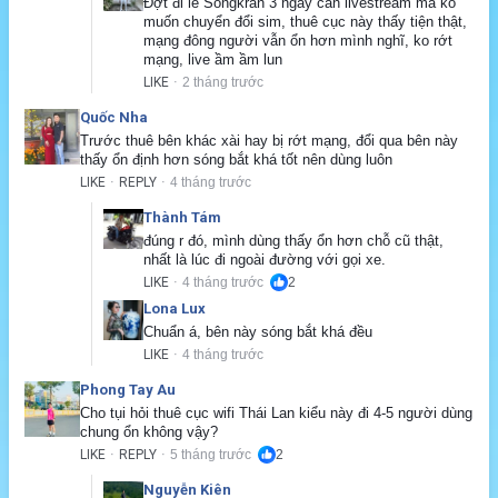
Đợt đi lễ Songkran 3 ngày cần livestream mà ko 
muốn chuyển đổi sim, thuê cục này thấy tiện thật, 
mạng đông người vẫn ổn hơn mình nghĩ, ko rớt 
mạng, live ầm ầm lun
LIKE
2 tháng trước
·
Quốc Nha
Trước thuê bên khác xài hay bị rớt mạng, đổi qua bên này 
thấy ổn định hơn sóng bắt khá tốt nên dùng luôn
LIKE
REPLY
4 tháng trước
·
·
Thành Tám
đúng r đó, mình dùng thấy ổn hơn chỗ cũ thật, 
nhất là lúc đi ngoài đường với gọi xe.
LIKE
4 tháng trước
2
·
Lona Lux
Chuẩn á, bên này sóng bắt khá đều
LIKE
4 tháng trước
·
Phong Tay Au
Cho tụi hỏi thuê cục wifi Thái Lan kiểu này đi 4-5 người dùng 
chung ổn không vậy?
LIKE
REPLY
5 tháng trước
2
·
·
Nguyễn Kiên