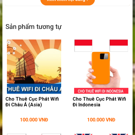
Sản phẩm tương tự
Thuê cục phát wifi đi Thái Lan không giới hạn data
Những lợi ích của dịch vụ thuê wifi đi Thái
Phát wifi cho cả gia đình hay nhóm bạn đi
cùng. Tha hồ cho bạn và bạn bè vi vu internet
trên đất Thái mà không lo phí chuyển vùng
hay mạng chập chờn.
Cho Thuê Cục Phát Wifi
Cho Thuê Cục Phát Wifi
Đi Châu Á (Asia)
Đi Indonesia
100.000
VNĐ
100.000
VNĐ