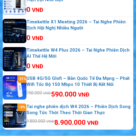
lịch Thái Lan theo tour.
0
VNĐ
Timekettle X1 Meeting 2026 – Tai Nghe Phiên
Dịch Hội Nghị Nhiều Người
0
VNĐ
Timekettle W4 Plus 2026 – Tai Nghe Phiên Dịch
AI Thế Hệ Mới
0
VNĐ
USB 4G/5G Glofi – Bản Quốc Tế Đa Mạng – Phát
-21%
Wifi Tốc Độ 150 Mbps 10 Thiết Bị Kết Nối
750.000
590.000
VNĐ
VNĐ
Tai nghe phiên dịch W4 2026 – Phiên Dịch Song
-9%
Song Tức Thời Theo Thời Gian Thực
9.800.000
8.900.000
VNĐ
VNĐ