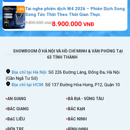
Tai nghe phiên dịch W4 2026 – Phiên Dịch Song
-9%
Song Tức Thời Theo Thời Gian Thực
9.800.000
8.900.000
VNĐ
VNĐ
Thiết bị phát wifi 3G/4G Netgear Aircard 782S pin dung lượng
2500 mAh
SHOWROOM Ở HÀ NỘI VÀ HỒ CHÍ MINH & VĂN PHÒNG TẠI
VIDEO TRÊN TAY TRẢI NGHIỆM BỘ PHÁT NETGEAR
63 TỈNH THÀNH
782S
Địa chỉ tại Hà Nội:
Số 226 Đường Láng, Đống Đa, Hà Nội
(Gần Ngã Tư Sở)
Địa chỉ tại HCM:
Số 137 Đường Hòa Hưng, P12, Quận 10
AN GIANG
BÀ RỊA - VŨNG TÀU
BẮC GIANG
BẮC KẠN
BẠC LIÊU
BẮC NINH
BẾN TRE
BÌNH ĐỊNH