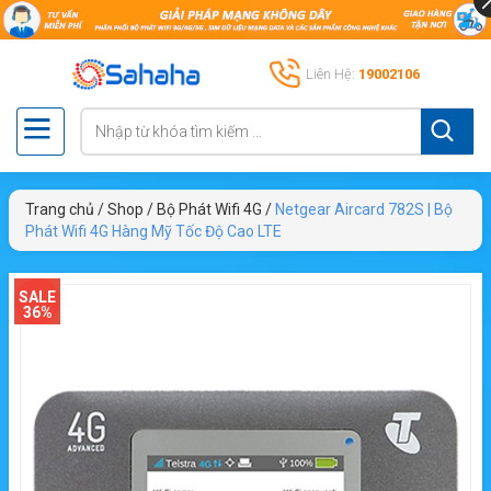
Liên Hệ:
19002106
Trang chủ
/
Shop
/
Bộ Phát Wifi 4G
/
Netgear Aircard 782S | Bộ
Phát Wifi 4G Hàng Mỹ Tốc Độ Cao LTE
SALE
36%