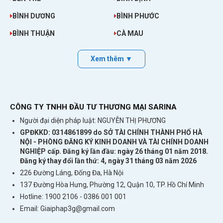
BÌNH DƯƠNG
BÌNH PHƯỚC
BÌNH THUẬN
CÀ MAU
Xem thêm ▼
Dcom 4G Wifi UFI, Tốc Độ 150 Mbps
CÔNG TY TNHH ĐẦU TƯ THƯƠNG MẠI SARINA
TP-LINK MR200 | Bộ Phát Wifi 4g Có Cổng Lan, 2
Người đại diện pháp luật: NGUYỄN THỊ PHƯƠNG
Băng Tần Tốc Độ Cao
GPĐKKD: 0314861899 do SỞ TÀI CHÍNH THÀNH PHỐ HÀ
Bộ Phát Wifi 3G/4G Huawei 303HW Hàng Nhật Kết
NỘI - PHÒNG ĐĂNG KÝ KINH DOANH VÀ TÀI CHÍNH DOANH
NGHIỆP cấp. Đăng ký lần đầu: ngày 26 tháng 01 năm 2018.
Nối 10 Máy Tốc Độ Cao
Đăng ký thay đổi lần thứ: 4, ngày 31 tháng 03 năm 2026
TP Link M7200 | Bộ Phát Wifi 4G Tốc Độ Cao Tặng
226 Đường Láng, Đống Đa, Hà Nội
Kèm Sim 4G
137 Đường Hòa Hưng, Phường 12, Quận 10, TP. Hồ Chí Minh
Hotline: 1900 2106 - 0386 001 001
Theo dõi thông tin trên màn hình hiển thị
Email:
Giaiphap3g@gmail.com
Với màn hình cảm ứng màu trực quan 2,4 inch