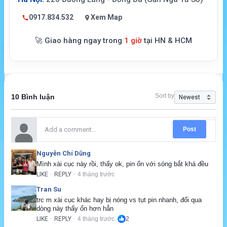
0917.834.532
Xem Map
🚀 Giao hàng ngay trong
1 giờ
tại HN & HCM
Sort by
10 Bình luận
Post
Nguyễn Chí Dũng
Mình xài cục này rồi, thấy ok, pin ổn với sóng bắt khá đều
LIKE
REPLY
4 tháng trước
·
·
Tran Su
trc m xài cục khác hay bị nóng vs tụt pin nhanh, đổi qua 
dòng này thấy ổn hơn hẳn
LIKE
REPLY
4 tháng trước
2
·
·