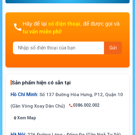
số điện thoại
Hãy để lại
, để được gọi và
tư vấn miễn phí!
Sản phẩm hiện có sẵn tại
Hồ Chí Minh:
Số 137 Đường Hòa Hưng, P12, Quận 10
0386.002.002
(Gần Vòng Xoay Dân Chủ)
Xem Map
Hà Nội:
226 Đường Láng - Đống Đa (Gần Ngã Tư Sở)