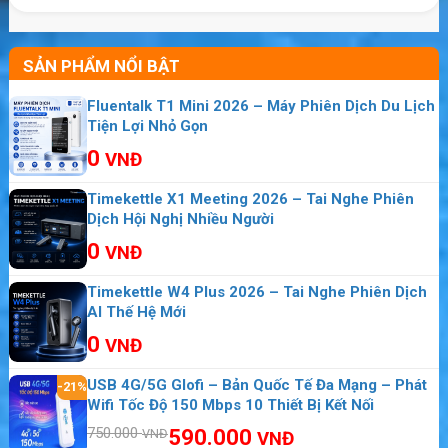
SẢN PHẨM NỔI BẬT
Pin dung lượng khủng, sạc nhanh
Fluentalk T1 Mini 2026 – Máy Phiên Dịch Du Lịch
Netgear Aircard
782S
được trang bị pin dung
Tiện Lợi Nhỏ Gọn
lượng lên tới 2930 mAh giúp người sử dụng có
0
VNĐ
thể vận hành thiết bị trong thời gian 10 tiếng
Timekettle X1 Meeting 2026 – Tai Nghe Phiên
liên tục như vậy cho dù có ngồi chơi hoặc xem
Dịch Hội Nghị Nhiều Người
phim hàng giờ liền cũng chẳng lo thiết bị hết
0
VNĐ
pin. Ngoài ra thiết bị còn hỗ trợ tính năng sạc
nhanh, giúp bạn không phải chờ đợi quá lâu.
Timekettle W4 Plus 2026 – Tai Nghe Phiên Dịch
AI Thế Hệ Mới
0
VNĐ
USB 4G/5G Glofi – Bản Quốc Tế Đa Mạng – Phát
-21%
Wifi Tốc Độ 150 Mbps 10 Thiết Bị Kết Nối
750.000
590.000
VNĐ
VNĐ