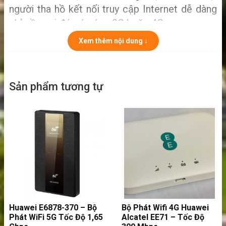
người tha hồ kết nối truy cập Internet dễ dàng
chỉ cần nơi đó có sóng 3G hoặc 4G.
Mọi thiết bị đều có thể kết nối mạng wifi của
Xem thêm nội dung ↓
Netgear Aircard 782S. Không hề có một tiêu
chuẩn hay quy định nào áp dụng riêng cho từng
thiết bị.
Sản phẩm tương tự
Kết nối nhiều thiết bị cùng lúc
Huawei E6878-370 – Bộ
Bộ Phát Wifi 4G Huawei
>>
Có phải bạn đang cần tìm:
bộ phát
Phát WiFi 5G Tốc Độ 1,65
Alcatel EE71 – Tốc Độ