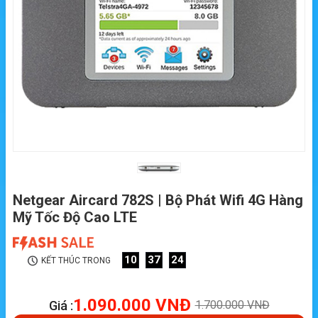
Netgear Aircard 782S | Bộ Phát Wifi 4G Hàng
Mỹ Tốc Độ Cao LTE
10
37
23
KẾT THÚC TRONG
1.090.000
VNĐ
Giá :
1.700.000
VNĐ