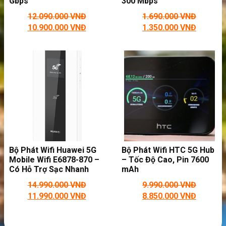
Gbps
300 Mbps
wifi 4G cho ô tô
12.090.000
VNĐ
1.690.000
VNĐ
VIDEO HƯỚNG DẪN CÁCH KÍCH HOẠT NETGEAR
10.900.000
VNĐ
1.350.000
VNĐ
782S SAU KHI RESET
Bộ Phát Wifi Huawei 5G
Bộ Phát Wifi HTC 5G Hub
Mobile Wifi E6878-870 –
– Tốc Độ Cao, Pin 7600
Có Hỗ Trợ Sạc Nhanh
mAh
14.990.000
VNĐ
9.990.000
VNĐ
11.990.000
VNĐ
8.850.000
VNĐ