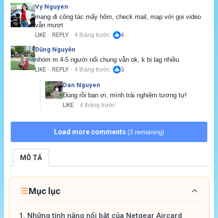
Vy Nguyen
mang đi công tác mấy hôm, check mail, map với gọi video 
vẫn mượt
LIKE
REPLY
4 tháng trước
4
·
·
Dũng Nguyễn
nhóm m 4-5 người nối chung vẫn ok, k bị lag nhiều
LIKE
REPLY
4 tháng trước
3
·
·
Dan Nguyen
Đúng rồi bạn ơi, mình trải nghiệm tương tự!
LIKE
4 tháng trước
·
Load more comments
(3 remaining)
MÔ TẢ
Mục lục
1.
Những tính năng nổi bật của Netgear Aircard