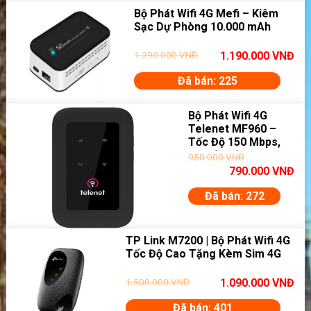
Bộ Phát Wifi 4G Mefi – Kiêm
Sạc Dự Phòng 10.000 mAh
1.290.000
VNĐ
1.190.000
VNĐ
Đã bán: 225
Bộ Phát Wifi 4G
Telenet MF960 –
Tốc Độ 150 Mbps,
10 Kết Nối
950.000
VNĐ
790.000
VNĐ
Đã bán: 272
TP Link M7200 | Bộ Phát Wifi 4G
Tốc Độ Cao Tặng Kèm Sim 4G
1.500.000
VNĐ
1.090.000
VNĐ
Đã bán: 401