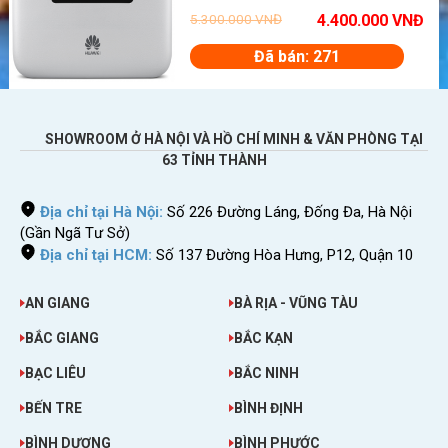
5.300.000
VNĐ
4.400.000
VNĐ
Đã bán: 271
SHOWROOM Ở HÀ NỘI VÀ HỒ CHÍ MINH & VĂN PHÒNG TẠI
63 TỈNH THÀNH
Địa chỉ tại Hà Nội:
Số 226 Đường Láng, Đống Đa, Hà Nội
(Gần Ngã Tư Sở)
Địa chỉ tại HCM:
Số 137 Đường Hòa Hưng, P12, Quận 10
AN GIANG
BÀ RỊA - VŨNG TÀU
BẮC GIANG
BẮC KẠN
BẠC LIÊU
BẮC NINH
BẾN TRE
BÌNH ĐỊNH
BÌNH DƯƠNG
BÌNH PHƯỚC