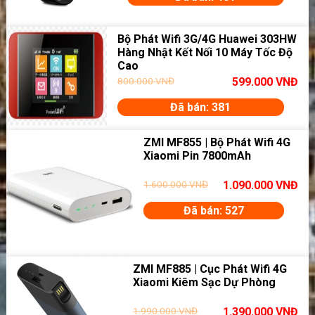
Bộ Phát Wifi 3G/4G Huawei 303HW
Hàng Nhật Kết Nối 10 Máy Tốc Độ
Cao
800.000
VNĐ
599.000
VNĐ
Đã bán: 381
ZMI MF855 | Bộ Phát Wifi 4G
Xiaomi Pin 7800mAh
1.600.000
VNĐ
1.090.000
VNĐ
Đã bán: 527
ZMI MF885 | Cục Phát Wifi 4G
Xiaomi Kiêm Sạc Dự Phòng
1.990.000
VNĐ
1.390.000
VNĐ