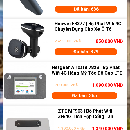
Đã bán: 636
Huawei E8377 | Bộ Phát Wifi 4G
Chuyên Dụng Cho Xe Ô Tô
2.499.000
VNĐ
850.000
VNĐ
Đã bán: 379
Netgear Aircard 782S | Bộ Phát
Wifi 4G Hàng Mỹ Tốc Độ Cao LTE
1.700.000
VNĐ
1.090.000
VNĐ
Đã bán: 365
ZTE MF903 | Bộ Phát Wifi
3G/4G Tích Hợp Cổng Lan
1.390.000
VNĐ
1.340.000
VNĐ