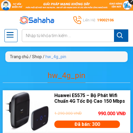
Liên Hệ:
19002106
Trang chủ
/
Shop
/
hw_4g_pin
hw_4g_pin
Huawei E5575 – Bộ Phát Wifi
Chuẩn 4G Tốc Độ Cao 150 Mbps
1.290.000
VNĐ
990.000
VNĐ
Đã bán: 300