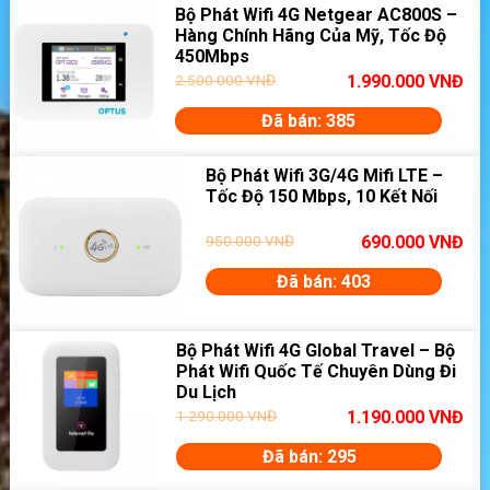
Bộ Phát Wifi 4G Netgear AC800S –
Hàng Chính Hãng Của Mỹ, Tốc Độ
450Mbps
2.500.000
VNĐ
1.990.000
VNĐ
Đã bán: 385
Bộ Phát Wifi 3G/4G Mifi LTE –
Tốc Độ 150 Mbps, 10 Kết Nối
950.000
VNĐ
690.000
VNĐ
Đã bán: 403
Bộ Phát Wifi 4G Global Travel – Bộ
Phát Wifi Quốc Tế Chuyên Dùng Đi
Du Lịch
1.290.000
VNĐ
1.190.000
VNĐ
Đã bán: 295