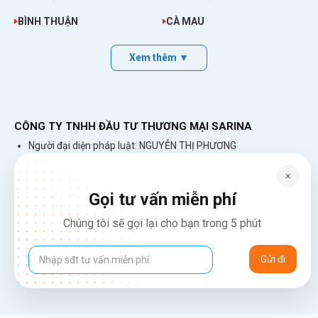
BÌNH THUẬN
CÀ MAU
Xem thêm ▼
CÔNG TY TNHH ĐẦU TƯ THƯƠNG MẠI SARINA
Người đại diện pháp luật: NGUYỄN THỊ PHƯƠNG
GPĐKKD: 0314861899 do SỞ TÀI CHÍNH THÀNH PHỐ HÀ
NỘI - PHÒNG ĐĂNG KÝ KINH DOANH VÀ TÀI CHÍNH DOANH
×
NGHIỆP cấp. Đăng ký lần đầu: ngày 26 tháng 01 năm 2018.
Gọi tư vấn miễn phí
Đăng ký thay đổi lần thứ: 4, ngày 31 tháng 03 năm 2026
226 Đường Láng, Đống Đa, Hà Nội
Chúng tôi sẽ gọi lại cho bạn trong 5 phút
137 Đường Hòa Hưng, Phường 12, Quận 10, TP. Hồ Chí Minh
Hotline: 1900 2106 - 0386 001 001
Email:
Giaiphap3g@gmail.com