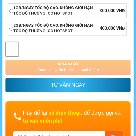
1GB/NGÀY TỐC ĐỘ CAO, KHÔNG GIỚI HẠN
300.000
VNĐ
TỐC ĐỘ THƯỜNG, CÓ HOTSPOT
2GB/NGÀY TỐC ĐỘ CAO, KHÔNG GIỚI HẠN
400.000
VNĐ
TỐC ĐỘ THƯỜNG, CÓ HOTSPOT
MUA NGAY
(Được dùng thử trước khi thanh toán)
TƯ VẤN NGAY
số điện thoại
Hãy để lại
, để được gọi và
tư vấn miễn phí!