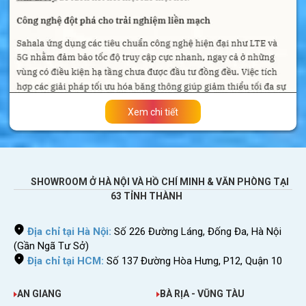
Nhận sim tại Việt Nam. Miễn phí vận chuyển.
Bạn chỉ cần ngồi nhà gọi điện đặt hàng là có
sim.
Sim lắp vào máy là dùng. Không cần đăng ký
thông tin hay kích hoạt gì cả.
Sim lắp được cho điện thoại di động, máy
Xem chi tiết
tính bảng, thiết bị phát wifi.
Bạn có thể thấy việc
mua sim điện thoại
Litva
tại Việt Nam
rất đơn giản và nhanh chóng. Dù
SHOWROOM Ở HÀ NỘI VÀ HỒ CHÍ MINH & VĂN PHÒNG TẠI
bạn ở bất cứ đâu đề có thể đặt mua dễ dàng.
63 TỈNH THÀNH
Bạn sẽ không mất thời gian đi mua sim ở
Litva
,
chờ đợi đăng ký thông tin và nạp tiền lằng
Địa chỉ tại Hà Nội:
Số 226 Đường Láng, Đống Đa, Hà Nội
(Gần Ngã Tư Sở)
nhằng.
Địa chỉ tại HCM:
Số 137 Đường Hòa Hưng, P12, Quận 10
Những trải nghiệm thú vị trong chuyến du
lịch thành phố Vilnius
AN GIANG
BÀ RỊA - VŨNG TÀU