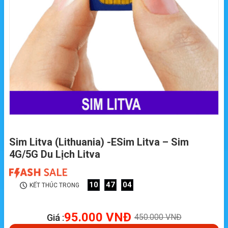
Sim Litva (Lithuania) -ESim Litva – Sim
4G/5G Du Lịch Litva
10
47
03
KẾT THÚC TRONG
95.000
VNĐ
Giá :
450.000
VNĐ