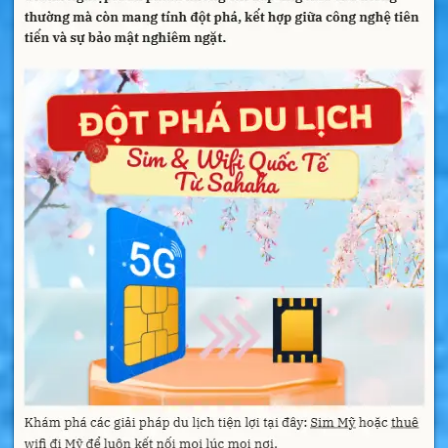
>>>
Bạn còn đi nhiều nước khác nữa hãy
xem:
giá sim du lịch
Thông tin chi tiết gói sim
Litva
Bắt đầu tính ngày kể từ khi lắp sim vào điện
thoại. Vào Internet thoải mái với dung lượng
4G tại Litva.