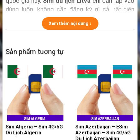
quốc gia này.
Sim du lịch Litva
chỉ cần lắp vào
dùng luôn, không cần đăng ký gì cả, rất tiện
cho việc đi chơi.
Xem thêm nội dung ↓
Sản phẩm tương tự
Sim Algeria – Sim 4G/5G
Sim Azerbaijan – ESim
Du Lịch Algeria
Azerbaijan – Sim 4G/5G
Du Lịch Azerbaijan