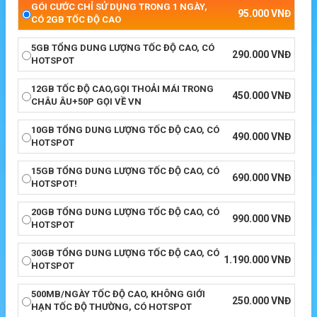
GÓI CƯỚC CHỈ SỬ DỤNG TRONG 1 NGÀY,
95.000
VNĐ
CÓ 2GB TỐC ĐỘ CAO
5GB TỔNG DUNG LƯỢNG TỐC ĐỘ CAO, CÓ
290.000
VNĐ
HOTSPOT
12GB TỐC ĐỘ CAO,GỌI THOẢI MÁI TRONG
450.000
VNĐ
CHÂU ÂU+50P GỌI VỀ VN
10GB TỔNG DUNG LƯỢNG TỐC ĐỘ CAO, CÓ
490.000
VNĐ
HOTSPOT
15GB TỔNG DUNG LƯỢNG TỐC ĐỘ CAO, CÓ
690.000
VNĐ
HOTSPOT!
20GB TỔNG DUNG LƯỢNG TỐC ĐỘ CAO, CÓ
990.000
VNĐ
HOTSPOT
30GB TỔNG DUNG LƯỢNG TỐC ĐỘ CAO, CÓ
1.190.000
VNĐ
HOTSPOT
500MB/NGÀY TỐC ĐỘ CAO, KHÔNG GIỚI
250.000
VNĐ
HẠN TỐC ĐỘ THƯỜNG, CÓ HOTSPOT