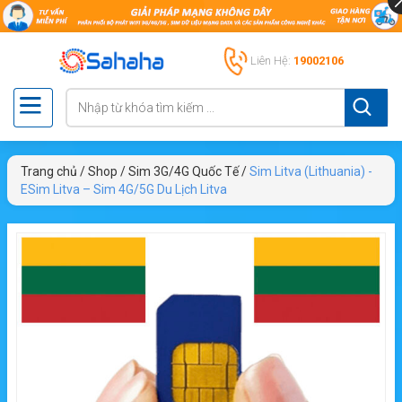
Liên Hệ:
19002106
Trang chủ
/
Shop
/
Sim 3G/4G Quốc Tế
/
Sim Litva (Lithuania) -
ESim Litva – Sim 4G/5G Du Lịch Litva