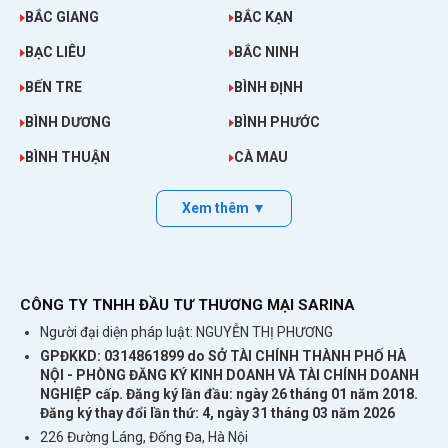
BẮC GIANG
BẮC KẠN
BẠC LIÊU
BẮC NINH
BẾN TRE
BÌNH ĐỊNH
BÌNH DƯƠNG
BÌNH PHƯỚC
BÌNH THUẬN
CÀ MAU
Xem thêm ▼
CÔNG TY TNHH ĐẦU TƯ THƯƠNG MẠI SARINA
Người đại diện pháp luật: NGUYỄN THỊ PHƯƠNG
GPĐKKD: 0314861899 do SỞ TÀI CHÍNH THÀNH PHỐ HÀ
NỘI - PHÒNG ĐĂNG KÝ KINH DOANH VÀ TÀI CHÍNH DOANH
NGHIỆP cấp. Đăng ký lần đầu: ngày 26 tháng 01 năm 2018.
Đăng ký thay đổi lần thứ: 4, ngày 31 tháng 03 năm 2026
226 Đường Láng, Đống Đa, Hà Nội