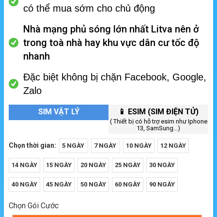
có thể mua sớm cho chủ động
Nhà mạng phủ sóng lớn nhất Litva nên ở
trong toà nhà hay khu vực dân cư tốc độ
nhanh
Đặc biệt không bị chặn Facebook, Google,
Zalo
SIM VẬT LÝ
📱 ESIM (SIM ĐIỆN TỬ)
( Thiết bị có hỗ trợ esim như Iphone
13, SamSung...)
Chọn thời gian:
5 NGÀY
7 NGÀY
10 NGÀY
12 NGÀY
14 NGÀY
15 NGÀY
20 NGÀY
25 NGÀY
30 NGÀY
40 NGÀY
45 NGÀY
50 NGÀY
60 NGÀY
90 NGÀY
Chọn Gói Cước