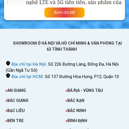
Xem chi tiết
SHOWROOM Ở HÀ NỘI VÀ HỒ CHÍ MINH & VĂN PHÒNG TẠI
63 TỈNH THÀNH
Địa chỉ tại Hà Nội:
Số 226 Đường Láng, Đống Đa, Hà Nội
(Gần Ngã Tư Sở)
Địa chỉ tại HCM:
Số 137 Đường Hòa Hưng, P12, Quận 10
AN GIANG
BÀ RỊA - VŨNG TÀU
BẮC GIANG
BẮC KẠN
BẠC LIÊU
BẮC NINH
Kết nối internet khi đi du lịch nước ngoài
BẾN TRE
BÌNH ĐỊNH
>>>
Bạn sắp đi công tác, du lịch tại các