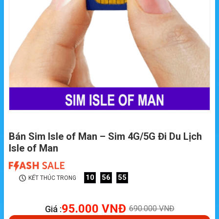
Bán Sim Isle of Man – Sim 4G/5G Đi Du Lịch
Isle of Man
10
56
54
KẾT THÚC TRONG
95.000
VNĐ
Giá :
690.000
VNĐ