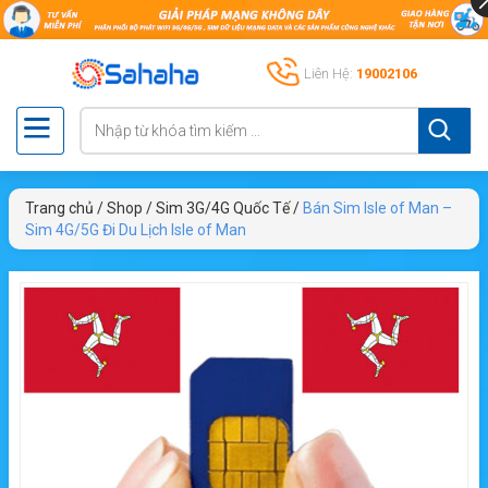
Liên Hệ:
19002106
Trang chủ
/
Shop
/
Sim 3G/4G Quốc Tế
/
Bán Sim Isle of Man –
Sim 4G/5G Đi Du Lịch Isle of Man