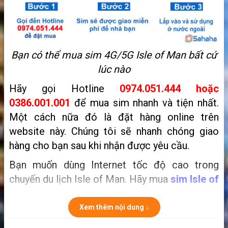
Bạn có thể mua sim 4G/5G Isle of Man bất cứ
lúc nào
Hãy gọi Hotline
0974.051.444 hoặc
0386.001.001
để mua sim nhanh và tiện nhất.
Một cách nữa đó là
đặt hàng online trên
website này. Chúng tôi sẽ nhanh chóng giao
hàng cho bạn sau khi nhận được yêu cầu.
Bạn muốn dùng Internet tốc độ cao trong
chuyến du lịch Isle of Man. Hãy mua
s
im Isle of
Man
tốt nhất dành cho khách du lịch. Với dung
lượng tốc độ cao bạn sẽ thoải mái vào mạng
Xem thêm nội dung ↓
trong cả chuyến đi. Hãy xem sim Isle of Man