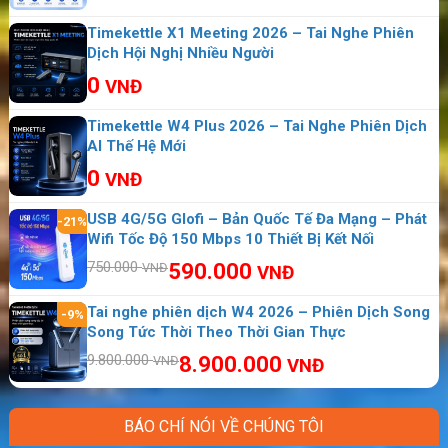
Một ngày ở Isle of Man, bạn có thể ghé thăm
Timekettle X1 Meeting 2026 – Tai Nghe Phiên
Dịch Hội Nghị Nhiều Người
các khu di tích lịch sử như lâu đài Peel của
0
người Viking, ăn sò điệp và sưu tầm các tem
VNĐ
bưu chính phiên bản đặc biệt.
Timekettle W4 Plus 2026 – Tai Nghe Phiên Dịch
AI Thế Hệ Mới
Đảo Man, cũng được gọi ngắn là Mann, là một
0
VNĐ
vùng đất tự trị, lãnh thổ phụ thuộc của Hoàng
gia Anh, nằm ở biển Ireland giữa đảo Anh và
USB 4G/5G Glofi – Bản Quốc Tế Đa Mạng – Phát
-21%
đảo Ireland. Nữ hoàng Elizabeth II là nguyên
Wifi Tốc Độ 150 Mbps 10 Thiết Bị Kết Nối
thủ, đồng thời là người cai giản Mann. Quan hệ
750.000
590.000
VNĐ
VNĐ
quốc tế và bảo vệ đảo Man do Chính phủ Anh
Tai nghe phiên dịch W4 2026 – Phiên Dịch Song
-9%
lo liệu.
Song Tức Thời Theo Thời Gian Thực
9.800.000
8.900.000
VNĐ
VNĐ
BÁO CHÍ NÓI VỀ CHÚNG TÔI