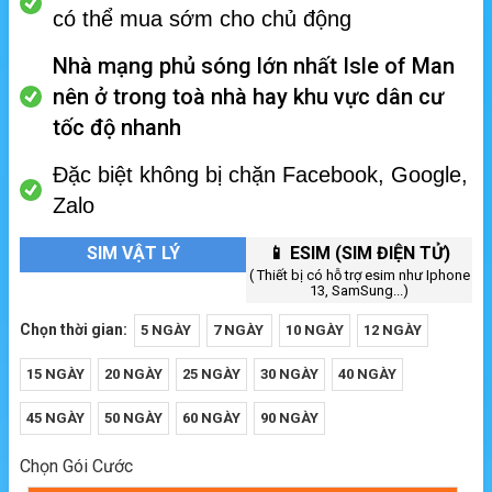
có thể mua sớm cho chủ động
Nhà mạng phủ sóng lớn nhất Isle of Man
nên ở trong toà nhà hay khu vực dân cư
tốc độ nhanh
Đặc biệt không bị chặn Facebook, Google,
Zalo
SIM VẬT LÝ
📱 ESIM (SIM ĐIỆN TỬ)
( Thiết bị có hỗ trợ esim như Iphone
13, SamSung...)
Chọn thời gian:
5 NGÀY
7 NGÀY
10 NGÀY
12 NGÀY
15 NGÀY
20 NGÀY
25 NGÀY
30 NGÀY
40 NGÀY
45 NGÀY
50 NGÀY
60 NGÀY
90 NGÀY
Chọn Gói Cước