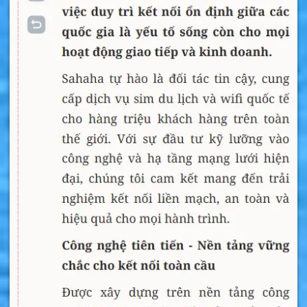
Chất Lượng Tốt Tiêu Chuẩn EU
Bộ Phát Wifi 3G/4G Airtel TCL Tốc Độ
150Mbps LTE hàng xuất Châu Âu
Sim Isle of Man là gì ?
Sim Isle of Man là loại sim 4G/5G trọn gói
không phải nạp tiền. Sim có sẵn data tốc độ
cao để vào mạng tại Isle of Man. Đây là sim du
lịch Isle of Man tốt nhất hiện nay được nhiều
người khuyên dùng.
Nếu bạn sắp đi du lịch đến Isle of Man thì hãy
nên mua sim 4G để thoải mái vào mạng mà
không phải đăng ký chuyển vùng quốc tế, tiết
kiệm tiền đăng ký và mua gói cước nhà mạng.