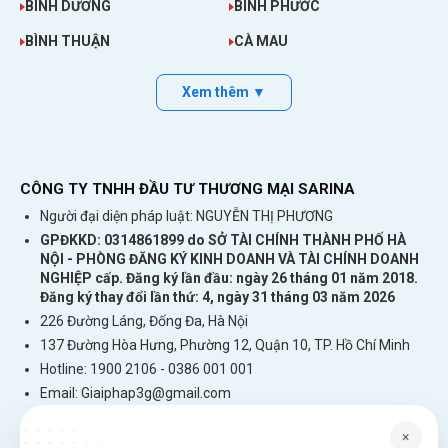
BÌNH DƯƠNG
BÌNH PHƯỚC
nước thuộc Châu Âu và muốn vào mạng
BÌNH THUẬN
CÀ MAU
thoải mái hãy:
sim du lịch nước ngoài
Xem thêm ▼
Thông tin khuyến mãi gói sim Isle of Man
Có sẵn dữ liệu 4G dùng tại Isle of Man.
Sim tích hợp gọi và tin nhắn để sử dụng nội
CÔNG TY TNHH ĐẦU TƯ THƯƠNG MẠI SARINA
mạng tại Isle of Man
Người đại diện pháp luật: NGUYỄN THỊ PHƯƠNG
Nhận sim tại Việt Nam. Lắp vào máy xuống
GPĐKKD: 0314861899 do SỞ TÀI CHÍNH THÀNH PHỐ HÀ
sân bay Isle of Man là dùng.
NỘI - PHÒNG ĐĂNG KÝ KINH DOANH VÀ TÀI CHÍNH DOANH
NGHIỆP cấp. Đăng ký lần đầu: ngày 26 tháng 01 năm 2018.
Không cần đăng ký chuyển vùng quốc tế để
Đăng ký thay đổi lần thứ: 4, ngày 31 tháng 03 năm 2026
sử dụng tại Isle of Man.
226 Đường Láng, Đống Đa, Hà Nội
Sim dùng cho điện thoại di động, máy tính
137 Đường Hòa Hưng, Phường 12, Quận 10, TP. Hồ Chí Minh
bảng, thiết bị phát wifi cầm tay.
Hotline: 1900 2106 - 0386 001 001
Email:
Giaiphap3g@gmail.com
×