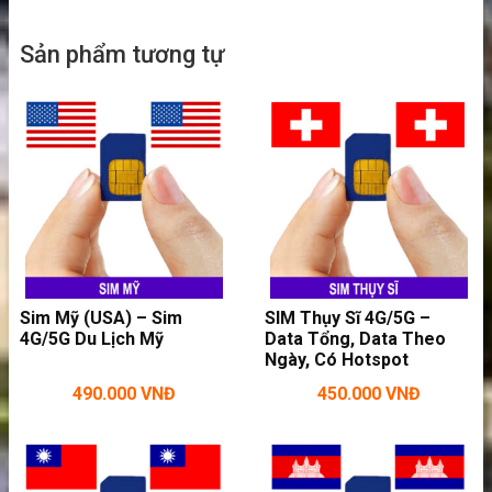
tốt nhất cho khách du lịch ở bên dưới đây nhé!
Sản phẩm tương tự
Sim Mỹ (USA) – Sim
SIM Thụy Sĩ 4G/5G –
4G/5G Du Lịch Mỹ
Data Tổng, Data Theo
Ngày, Có Hotspot
490.000
VNĐ
450.000
VNĐ