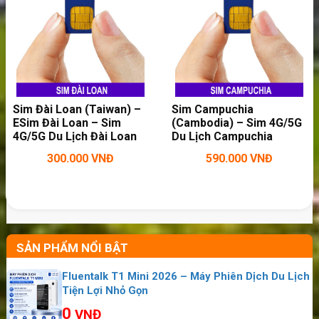
>>>
Bạn cần sử dụng Internet nhiều
trong chuyến du lịch thì hãy:
thuê wifi du
lịch nước ngoài
Isle of Man
là một hòn đảo đơn lẻ nằm trên
Sim Đài Loan (Taiwan) –
Sim Campuchia
ESim Đài Loan – Sim
(Cambodia) – Sim 4G/5G
biển Irish, dân số khoảng 84.000 người. Khách
4G/5G Du Lịch Đài Loan
Du Lịch Campuchia
du lịch có thể đến đây bằng các chuyến bay
300.000
VNĐ
590.000
VNĐ
xuất phát từ Anh hoặc đi tàu cao tốc từ
Liverpool.
Sim 4G/5G Quốc Tế Du Lịch 70 Nước
Sim Mexico – Sim 4G/5G Du Lịch Mexico
SẢN PHẨM NỔI BẬT
Sim Nicaragua – ESim Nicaragua – ESim Nicaragua
– Sim 4G/5G Du Lịch Nicaragua
Fluentalk T1 Mini 2026 – Máy Phiên Dịch Du Lịch
Tiện Lợi Nhỏ Gọn
Sim Ba Lan – ESim Ba Lan – Sim 4G/5G Du Lịch Ba
0
VNĐ
Lan