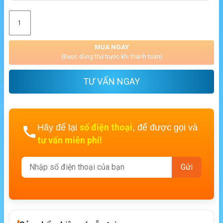
MUA NGAY
(Được dùng thử trước khi thanh toán)
TƯ VẤN NGAY
số điện thoại
Hãy để lại
, để được gọi và
tư vấn miễn phí!