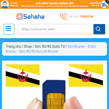
Liên Hệ:
19002106
Trang chủ
/
Shop
/
Sim 3G/4G Quốc Tế
/
Sim Brunei – ESim
Brunei – Sim 4G/5G Du Lịch Brunei