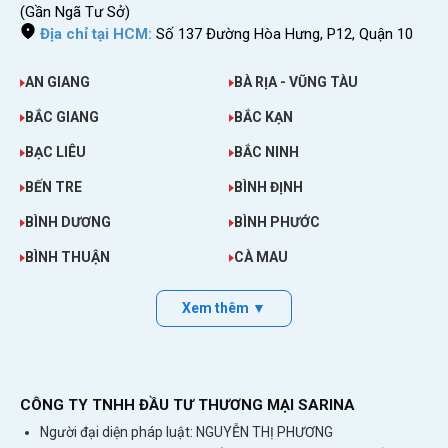
điện thoại di động, máy tính bảng, thiết bị
(Gần Ngã Tư Sở)
phát wifi.
Địa chỉ tại HCM:
Số 137 Đường Hòa Hưng, P12, Quận 10
AN GIANG
BÀ RỊA - VŨNG TÀU
BẮC GIANG
BẮC KẠN
BẠC LIÊU
BẮC NINH
BẾN TRE
BÌNH ĐỊNH
BÌNH DƯƠNG
BÌNH PHƯỚC
BÌNH THUẬN
CÀ MAU
Xem thêm ▼
CÔNG TY TNHH ĐẦU TƯ THƯƠNG MẠI SARINA
Người đại diện pháp luật: NGUYỄN THỊ PHƯƠNG