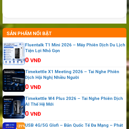
SẢN PHẨM NỔI BẬT
Fluentalk T1 Mini 2026 – Máy Phiên Dịch Du Lịch
Tiện Lợi Nhỏ Gọn
Bán Sim Azores – ESim Azores – Sim 4G/5G Đi Du
0
VNĐ
Lịch Azores – Mua Tại Việt Nam
Timekettle X1 Meeting 2026 – Tai Nghe Phiên
Bán Sim Châu Mỹ – Sim 4G/5G Đi Du Lịch Châu Mỹ
Dịch Hội Nghị Nhiều Người
Sim Ukraina – ESim Ukraina – Sim 4G/5G Du Lịch
0
VNĐ
Ukraina
Bán Sim Bắc Mỹ – Sim 4G/5G Đi Du Lịch Bắc Mỹ
Timekettle W4 Plus 2026 – Tai Nghe Phiên Dịch
AI Thế Hệ Mới
>>>
Bạn có nhu cầu vào mạng nhiều,
0
VNĐ
chia sẻ cho nhiều người dùng:
thuê wifi
USB 4G/5G Glofi – Bản Quốc Tế Đa Mạng – Phát
-21%
đi Brunei