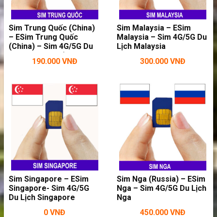
Sim Brunei
chúng tôi đang bán
là sim 4G/5G
Sim Trung Quốc (China)
Sim Malaysia – ESim
trọn gói dùng trong ngắn ngày tại Brunei. Đây là
– ESim Trung Quốc
Malaysia – Sim 4G/5G Du
(China) – Sim 4G/5G Du
Lịch Malaysia
sim dành cho khách du lịch có nhu cầu vào
Lịch Trung Quốc
190.000
VNĐ
300.000
VNĐ
mạng khi ở Brunei, không dùng để nghe gọi. Đối
với những người đi du lịch ngắn ngày ở Brunei
thì đây là loại sim phù hợp nhất.
Sim Singapore – ESim
Sim Nga (Russia) – ESim
Singapore- Sim 4G/5G
Nga – Sim 4G/5G Du Lịch
Du Lịch Singapore
Nga
0
VNĐ
450.000
VNĐ