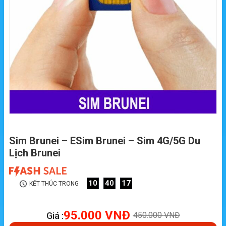
Sim Brunei – ESim Brunei – Sim 4G/5G Du
Lịch Brunei
10
40
16
KẾT THÚC TRONG
95.000
VNĐ
Giá :
450.000
VNĐ