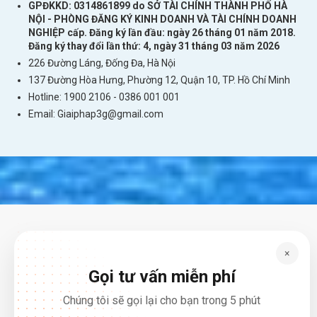
GPĐKKD: 0314861899 do SỞ TÀI CHÍNH THÀNH PHỐ HÀ
NỘI - PHÒNG ĐĂNG KÝ KINH DOANH VÀ TÀI CHÍNH DOANH
NGHIỆP cấp. Đăng ký lần đầu: ngày 26 tháng 01 năm 2018.
Bài viết liên quan
Đăng ký thay đổi lần thứ: 4, ngày 31 tháng 03 năm 2026
Làm Hộ Chiếu Cần Những Giấy Tờ Gì ? Thủ Tục
226 Đường Láng, Đống Đa, Hà Nội
Làm Hộ Chiếu Ở Việt Nam
137 Đường Hòa Hưng, Phường 12, Quận 10, TP. Hồ Chí Minh
Hotline: 1900 2106 - 0386 001 001
Bỏ Túi Những Câu Tiếng Anh Giao Tiếp Đi Du
Email:
Giaiphap3g@gmail.com
Lịch Không Thể Thiếu
Hướng Dẫn Cách Phát Wifi Từ Điện Thoại Đơn
Giản Nhất
Với
sim
4G/5G
Brunei
bạn vừa truy cập
Internet tốc độ cao, vừa có thể giữ liên lạc với
mọi người. Quả là vật dụng rất tiện lợi để đi du
lịch quốc tế phải không nào. Nếu bạn cần được
×
tư vấn thêm hãy gọi ngay đến Hotline
Gọi tư vấn miễn phí
0974.051.444 hoặc 0386.001.001
của chúng
Chúng tôi sẽ gọi lại cho bạn trong 5 phút
tôi nhé.