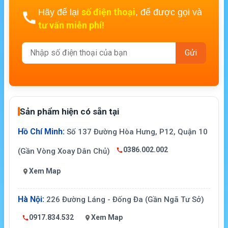
số điện thoại
Hãy để lại
, để được gọi và
tư vấn miễn phí!
Sản phẩm hiện có sẵn tại
Hồ Chí Minh:
Số 137 Đường Hòa Hưng, P12, Quận 10
0386.002.002
(Gần Vòng Xoay Dân Chủ)
Xem Map
Hà Nội:
226 Đường Láng - Đống Đa (Gần Ngã Tư Sở)
0917.834.532
Xem Map