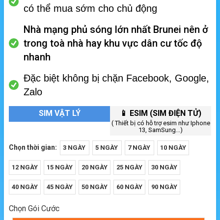
có thể mua sớm cho chủ động
Nhà mạng phủ sóng lớn nhất Brunei nên ở
trong toà nhà hay khu vực dân cư tốc độ
nhanh
Đặc biệt không bị chặn Facebook, Google,
Zalo
SIM VẬT LÝ
📱 ESIM (SIM ĐIỆN TỬ)
( Thiết bị có hỗ trợ esim như Iphone
13, SamSung...)
Chọn thời gian:
3 NGÀY
5 NGÀY
7 NGÀY
10 NGÀY
12 NGÀY
15 NGÀY
20 NGÀY
25 NGÀY
30 NGÀY
40 NGÀY
45 NGÀY
50 NGÀY
60 NGÀY
90 NGÀY
Chọn Gói Cước