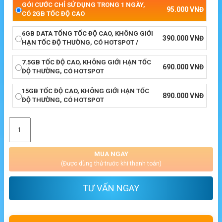
GÓI CƯỚC CHỈ SỬ DỤNG TRONG 1 NGÀY,
95.000
VNĐ
CÓ 2GB TỐC ĐỘ CAO
6GB DATA TỔNG TỐC ĐỘ CAO, KHÔNG GIỚI
390.000
VNĐ
HẠN TỐC ĐỘ THƯỜNG, CÓ HOTSPOT /
7.5GB TỐC ĐỘ CAO, KHÔNG GIỚI HẠN TỐC
690.000
VNĐ
ĐỘ THƯỜNG, CÓ HOTSPOT
15GB TỐC ĐỘ CAO, KHÔNG GIỚI HẠN TỐC
890.000
VNĐ
ĐỘ THƯỜNG, CÓ HOTSPOT
MUA NGAY
(Được dùng thử trước khi thanh toán)
TƯ VẤN NGAY