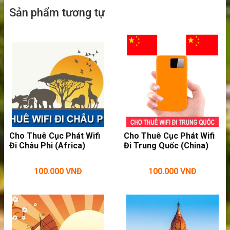
Sản phẩm tương tự
Dùng wifi tốc độ cao tại bãi biển
>>>
Bạn thường xuyên đi nước ngoài hãy
Cho Thuê Cục Phát Wifi
Cho Thuê Cục Phát Wifi
Đi Châu Phi (Africa)
Đi Trung Quốc (China)
nên sắm:
bộ phát wifi mini du lịch
100.000
VNĐ
100.000
VNĐ
Những điểm nổi bật của dịch vụ cho thuê
wifi đi Saint Kitts và Nevis
Thủ tục thuê wifi đơn giản, nhanh chóng, không
cần phải ký kết hợp đồng lằng nhằng. Bạn chỉ