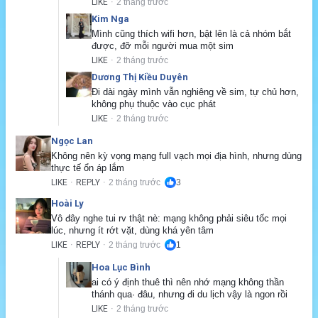
LIKE
2 tháng trước
·
Kim Nga
Mình cũng thích wifi hơn, bật lên là cả nhóm bắt 
được, đỡ mỗi người mua một sim
LIKE
2 tháng trước
·
Dương Thị Kiều Duyên
Đi dài ngày mình vẫn nghiêng về sim, tự chủ hơn, 
không phụ thuộc vào cục phát
LIKE
2 tháng trước
·
Ngọc Lan
Không nên kỳ vọng mạng full vạch mọi địa hình, nhưng dùng 
thực tế ổn áp lắm
LIKE
REPLY
2 tháng trước
3
·
·
Hoài Ly
Vô đây nghe tui rv thật nè: mạng không phải siêu tốc mọi 
lúc, nhưng ít rớt vặt, dùng khá yên tâm
LIKE
REPLY
2 tháng trước
1
·
·
Hoa Lục Bình
ai có ý định thuê thì nên nhớ mạng không thần 
thánh qua· đâu, nhưng đi du lịch vậy là ngon rồi
LIKE
2 tháng trước
·