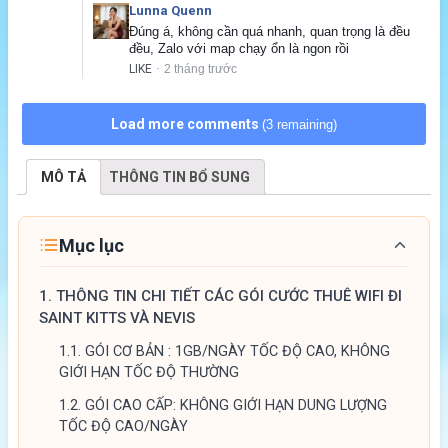
Lunna Quenn
Đúng á, không cần quá nhanh, quan trọng là đều 
đều, Zalo với map chạy ổn là ngon rồi
LIKE
2 tháng trước
·
Load more comments
(3 remaining)
MÔ TẢ
THÔNG TIN BỔ SUNG
Mục lục
1.
THÔNG TIN CHI TIẾT CÁC GÓI CƯỚC THUÊ WIFI ĐI
SAINT KITTS VÀ NEVIS
1.1.
GÓI CƠ BẢN : 1GB/NGÀY TỐC ĐỘ CAO, KHÔNG
GIỚI HẠN TỐC ĐỘ THƯỜNG
1.2.
GÓI CAO CẤP: KHÔNG GIỚI HẠN DUNG LƯỢNG
TỐC ĐỘ CAO/NGÀY