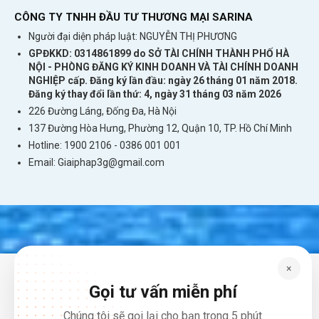
CÔNG TY TNHH ĐẦU TƯ THƯƠNG MẠI SARINA
Người đại diện pháp luật: NGUYỄN THỊ PHƯƠNG
GPĐKKD: 0314861899 do SỞ TÀI CHÍNH THÀNH PHỐ HÀ
NỘI - PHÒNG ĐĂNG KÝ KINH DOANH VÀ TÀI CHÍNH DOANH
NGHIỆP cấp. Đăng ký lần đầu: ngày 26 tháng 01 năm 2018.
Đăng ký thay đổi lần thứ: 4, ngày 31 tháng 03 năm 2026
Những trải nghiệm thú vị trong chuyến du
226 Đường Láng, Đống Đa, Hà Nội
137 Đường Hòa Hưng, Phường 12, Quận 10, TP. Hồ Chí Minh
lịch quần đảo Saint Kitts và Nevis
Hotline: 1900 2106 - 0386 001 001
Email:
Giaiphap3g@gmail.com
×
Gọi tư vấn miễn phí
Chúng tôi sẽ gọi lại cho bạn trong 5 phút