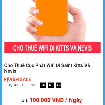
Cho Thuê Cục Phát Wifi Đi Saint Kitts Và
Nevis
10
41
48
KẾT THÚC TRONG
100.000
VNĐ
/ Ngày
Giá :