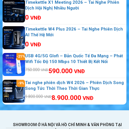
Timekettle X1 Meeting 2026 – Tai Nghe Phiên
Dịch Hội Nghị Nhiều Người
0
VNĐ
Timekettle W4 Plus 2026 – Tai Nghe Phiên Dịch
AI Thế Hệ Mới
0
VNĐ
USB 4G/5G Glofi – Bản Quốc Tế Đa Mạng – Phát
-21%
Wifi Tốc Độ 150 Mbps 10 Thiết Bị Kết Nối
750.000
590.000
VNĐ
VNĐ
Tai nghe phiên dịch W4 2026 – Phiên Dịch Song
-9%
Song Tức Thời Theo Thời Gian Thực
9.800.000
8.900.000
VNĐ
VNĐ
SHOWROOM Ở HÀ NỘI VÀ HỒ CHÍ MINH & VĂN PHÒNG TẠI