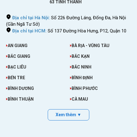
63 TỈNH THÀNH
Địa chỉ tại Hà Nội:
Số 226 Đường Láng, Đống Đa, Hà Nội
(Gần Ngã Tư Sở)
Địa chỉ tại HCM:
Số 137 Đường Hòa Hưng, P12, Quận 10
AN GIANG
BÀ RỊA - VŨNG TÀU
BẮC GIANG
BẮC KẠN
BẠC LIÊU
BẮC NINH
BẾN TRE
BÌNH ĐỊNH
BÌNH DƯƠNG
BÌNH PHƯỚC
BÌNH THUẬN
CÀ MAU
Xem thêm ▼