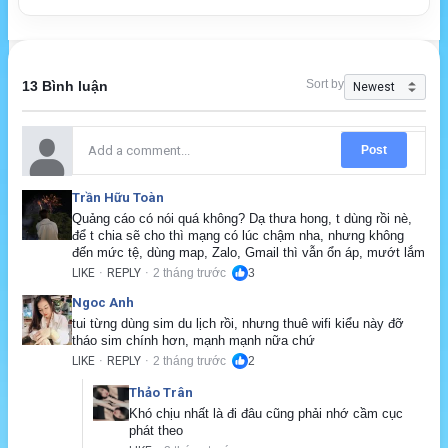
Sort by
13 Bình luận
Post
Trần Hữu Toàn
Quảng cáo có nói quá không? Dạ thưa hong, t dùng rồi nè, 
để t chia sẽ cho thì mạng có lúc chậm nha, nhưng không 
đến mức tệ, dùng map, Zalo, Gmail thì vẫn ổn áp, mướt lắm
LIKE
REPLY
2 tháng trước
3
·
·
Ngoc Anh
tui từng dùng sim du lịch rồi, nhưng thuê wifi kiểu này đỡ 
tháo sim chính hơn, mạnh mạnh nữa chứ
LIKE
REPLY
2 tháng trước
2
·
·
Thảo Trân
Khó chịu nhất là đi đâu cũng phải nhớ cầm cục 
phát theo