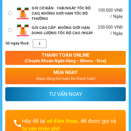
GÓI CƠ BẢN : 1GB/NGÀY TỐC ĐỘ
100.000
VNĐ
CAO, KHÔNG GIỚI HẠN TỐC ĐỘ
/ Ngày
THƯỜNG
250.000
VNĐ
GÓI CAO CẤP: KHÔNG GIỚI HẠN
DUNG LƯỢNG TỐC ĐỘ CAO /NGÀY
/ Ngày
Số ngày thuê:
THANH TOÁN ONLINE
(Chuyển Khoản Ngân Hàng – Momo - Visa)
MUA NGAY
(Được dùng thử trước khi thanh toán)
TƯ VẤN NGAY
số điện thoại
Hãy để lại
, để được gọi và
tư vấn miễn phí!