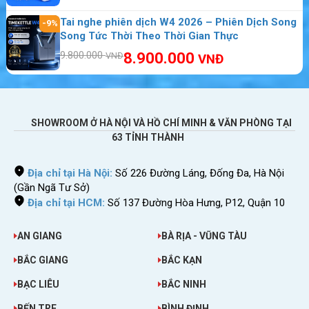
Tai nghe phiên dịch W4 2026 – Phiên Dịch Song
-9%
Song Tức Thời Theo Thời Gian Thực
9.800.000
8.900.000
VNĐ
VNĐ
Bảng giá cho thuê wifi Saint Vincent và
Grenadines mới nhất
Bạn có thể lựa chọn những gói thuê khác nhau
SHOWROOM Ở HÀ NỘI VÀ HỒ CHÍ MINH & VĂN PHÒNG TẠI
63 TỈNH THÀNH
tùy thuộc vào nhu cầu của mình. Nếu đi đông
người thì gọi không giới hạn dung lượng tốc độ
Địa chỉ tại Hà Nội:
Số 226 Đường Láng, Đống Đa, Hà Nội
cao rất phù hợp, mọi người dùng wifi thoải mái
(Gần Ngã Tư Sở)
mà không bị lag. Nếu chỉ đi 2 – 3 người thì bạn
Địa chỉ tại HCM:
Số 137 Đường Hòa Hưng, P12, Quận 10
có thể chọn gói không giới hạn tốc độ thường.
AN GIANG
BÀ RỊA - VŨNG TÀU
BẮC GIANG
BẮC KẠN
BẠC LIÊU
BẮC NINH
BẾN TRE
BÌNH ĐỊNH