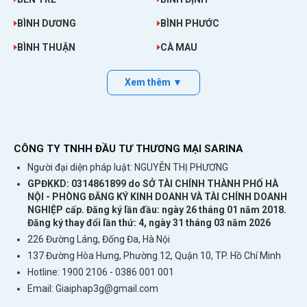
BÌNH DƯƠNG
BÌNH PHƯỚC
BÌNH THUẬN
CÀ MAU
Xem thêm ▼
CÔNG TY TNHH ĐẦU TƯ THƯƠNG MẠI SARINA
Người đại diện pháp luật: NGUYỄN THỊ PHƯƠNG
GPĐKKD: 0314861899 do SỞ TÀI CHÍNH THÀNH PHỐ HÀ
NỘI - PHÒNG ĐĂNG KÝ KINH DOANH VÀ TÀI CHÍNH DOANH
NGHIỆP cấp. Đăng ký lần đầu: ngày 26 tháng 01 năm 2018.
Phát wifi tại bãi biển
Đăng ký thay đổi lần thứ: 4, ngày 31 tháng 03 năm 2026
226 Đường Láng, Đống Đa, Hà Nội
>>>
Bạn thường xuyên đi du lịch, công
137 Đường Hòa Hưng, Phường 12, Quận 10, TP. Hồ Chí Minh
tác quốc tế hãy nên mua:
cục phát wifi
Hotline: 1900 2106 - 0386 001 001
mini du lịch
Email:
Giaiphap3g@gmail.com