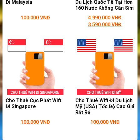
Đi Malaysia
Du Lịch Quốc Tế Tại Hơn
160 Nước Không Cần Sim
100.000
VNĐ
4.990.000
VNĐ
3.590.000
VNĐ
Phát wifi tốc độ cao khi đi dã ngoại
Bật lên là dùng, có wifi ngay lập tức. Dùng dễ
dàng ngay cả đối với người cao tuổi.
Thiết bị nằm gọn trong lòng bàn tay, dễ dàng
bỏ túi mang đi. Pin dung lượng cao dùng hơn
Cho Thuê Cục Phát Wifi
Cho Thuê Wifi Đi Du Lịch
12 tiếng mới cần sạc.
Đi Singapore
Mỹ (USA) Tốc Độ Cao Giá
Rất Rẻ
100.000
VNĐ
100.000
VNĐ