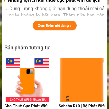
Dung lượng không giới hạn dùng thoải mái cả
ngày không lo hết data. Thêm nữa bạn còn
có thể chia sẻ wifi cho bạn bè không có 4G
Xem thêm nội dung ↓
dùng chung. Tiết kiệm rất nhiều chi phí,
không phải thuê nhiều thiết bị hay roaming
quốc tế.
Sản phẩm tương tự
Cho Thuê Cục Phát Wifi
Sahaha R10 | Bộ Phát Wifi