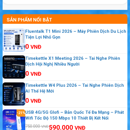
SẢN PHẨM NỔI BẬT
Fluentalk T1 Mini 2026 – Máy Phiên Dịch Du Lịch
Tiện Lợi Nhỏ Gọn
0
VNĐ
Timekettle X1 Meeting 2026 – Tai Nghe Phiên
Dịch Hội Nghị Nhiều Người
0
VNĐ
Timekettle W4 Plus 2026 – Tai Nghe Phiên Dịch
AI Thế Hệ Mới
0
VNĐ
USB 4G/5G Glofi – Bản Quốc Tế Đa Mạng – Phát
-21%
Wifi Tốc Độ 150 Mbps 10 Thiết Bị Kết Nối
750.000
590.000
VNĐ
VNĐ