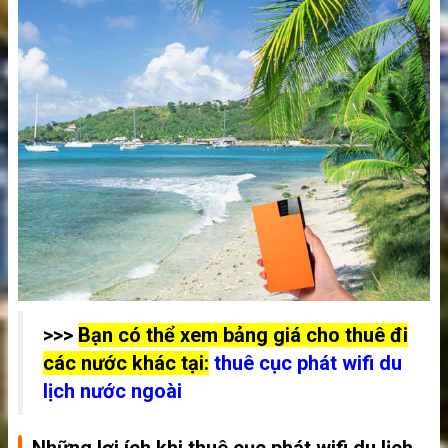
>>>
Bạn có thể xem bảng giá cho thuê đi
các nước khác tại:
thuê cục phát wifi du
lịch nước ngoài
Những lợi ích khi thuê cục phát wifi du lịch