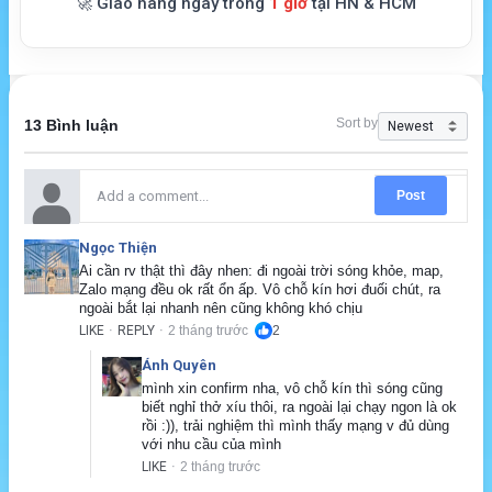
🚀 Giao hàng ngay trong
1 giờ
tại HN & HCM
Sort by
13 Bình luận
Post
Ngọc Thiện
Ai cần rv thật thì đây nhen: đi ngoài trời sóng khỏe, map, 
Zalo mạng đều ok rất ổn ấp. Vô chỗ kín hơi đuối chút, ra 
ngoài bắt lại nhanh nên cũng không khó chịu
LIKE
REPLY
2 tháng trước
2
·
·
Ánh Quyên
mình xin confirm nha, vô chỗ kín thì sóng cũng 
biết nghỉ thở xíu thôi, ra ngoài lại chạy ngon là ok 
rồi :)), trải nghiệm thì mình thấy mạng v đủ dùng 
với nhu cầu của mình
LIKE
2 tháng trước
·