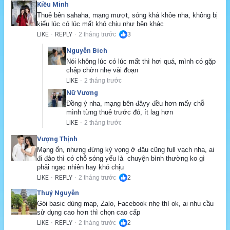
Kiều Minh
Thuê bên sahaha, mạng mượt, sóng khá khỏe nha, không bị 
kiểu lúc có lúc mất khó chịu như bên khác
LIKE
REPLY
2 tháng trước
3
·
·
Nguyễn Bích
Nói không lúc có lúc mất thì hơi quá, mình có gặp 
chập chờn nhẹ vài đoạn
LIKE
2 tháng trước
·
Nữ Vương
Đồng ý nha, mạng bên đâyy đều hơn mấy chỗ 
mình từng thuê trước đó, ít lag hơn
LIKE
2 tháng trước
·
Vượng Thịnh
Mạng ổn, nhưng đừng kỳ vọng ở đâu cũng full vạch nha, ai 
đi đảo thì có chỗ sóng yếu là  chuyện bình thường ko gì 
phải ngạc nhiên hay khó chịu
LIKE
REPLY
2 tháng trước
2
·
·
Thuý Nguyễn
Gói basic dùng map, Zalo, Facebook nhẹ thì ok, ai nhu cầu 
sử dụng cao hơn thì chọn cao cấp
LIKE
REPLY
2 tháng trước
2
·
·