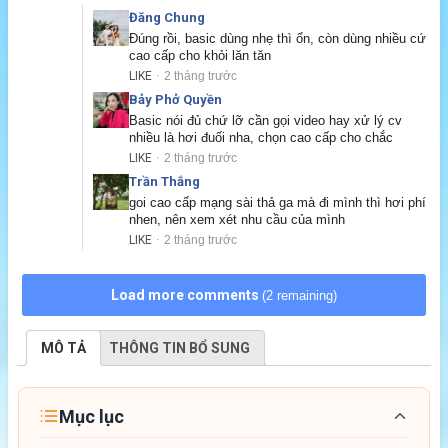
Đăng Chung
Đúng rồi, basic dùng nhẹ thì ổn, còn dùng nhiều cứ 
cao cấp cho khỏi lăn tăn
LIKE
2 tháng trước
·
Bảy Phở Quyền
Basic nói đủ chứ lỡ cần gọi video hay xử lý cv 
nhiều là hơi đuối nha, chọn cao cấp cho chắc
LIKE
2 tháng trước
·
Trần Thắng
goi cao cấp mạng sài thả ga mà đi mình thì hơi phí 
nhen, nên xem xét nhu cầu của mình
LIKE
2 tháng trước
·
Load more comments
(2 remaining)
MÔ TẢ
THÔNG TIN BỔ SUNG
Mục lục