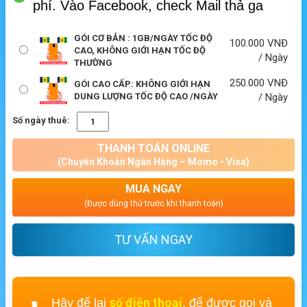
phí.
Vào Facebook, check Mail thả ga
GÓI CƠ BẢN : 1GB/NGÀY TỐC ĐỘ
100.000
VNĐ
CAO, KHÔNG GIỚI HẠN TỐC ĐỘ
/ Ngày
THƯỜNG
250.000
VNĐ
GÓI CAO CẤP: KHÔNG GIỚI HẠN
DUNG LƯỢNG TỐC ĐỘ CAO /NGÀY
/ Ngày
Số ngày thuê:
THANH TOÁN ONLINE
(Chuyển Khoản Ngân Hàng – Momo - Visa)
MUA NGAY
(Được dùng thử trước khi thanh toán)
TƯ VẤN NGAY
số điện thoại
Hãy để lại
, để được gọi và