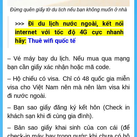
Đừng quên giấy tờ du lịch nếu bạn không muốn ở nhà
>>>
Đi du lịch nước ngoài, kết nối
internet với tốc độ 4G cực nhanh
hãy:
Thuê wifi quốc tế
– Vé máy bay du lịch. Nếu mua qua mạng
bạn cần giấy xác nhận hoặc mã code.
– Hộ chiếu có visa. Chỉ có 48 quốc gia miễn
visa cho Việt Nam nên mà nên làm visa khi
đi nước ngoài.
– Bạn sao giấy đăng ký kết hôn (Check in
khách sạn khi đi cùng gia đình).
– Bản sao giấy khai sinh của con cái (để
check-in máy bay trong nước khi chưa có hộ