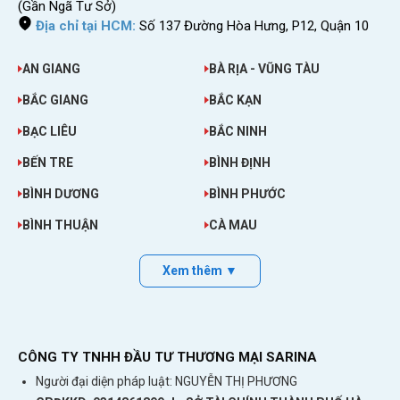
(Gần Ngã Tư Sở)
Địa chỉ tại HCM:
Số 137 Đường Hòa Hưng, P12, Quận 10
AN GIANG
BÀ RỊA - VŨNG TÀU
BẮC GIANG
BẮC KẠN
BẠC LIÊU
BẮC NINH
BẾN TRE
BÌNH ĐỊNH
BÌNH DƯƠNG
BÌNH PHƯỚC
BÌNH THUẬN
CÀ MAU
Xem thêm ▼
CÔNG TY TNHH ĐẦU TƯ THƯƠNG MẠI SARINA
Người đại diện pháp luật: NGUYỄN THỊ PHƯƠNG