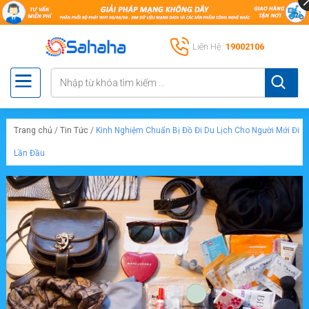
Liên Hệ:
19002106
Trang chủ
/
Tin Tức
/
Kinh Nghiệm Chuẩn Bị Đồ Đi Du Lịch Cho Người Mới Đi
Lần Đầu