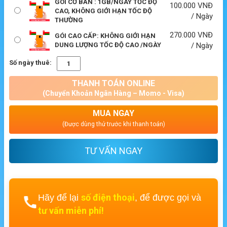
GÓI CƠ BẢN : 1GB/NGÀY TỐC ĐỘ
100.000
VNĐ
CAO, KHÔNG GIỚI HẠN TỐC ĐỘ
/ Ngày
THƯỜNG
270.000
VNĐ
GÓI CAO CẤP: KHÔNG GIỚI HẠN
DUNG LƯỢNG TỐC ĐỘ CAO /NGÀY
/ Ngày
Số ngày thuê:
THANH TOÁN ONLINE
(Chuyển Khoản Ngân Hàng – Momo - Visa)
MUA NGAY
(Được dùng thử trước khi thanh toán)
TƯ VẤN NGAY
số điện thoại
Hãy để lại
, để được gọi và
tư vấn miễn phí!