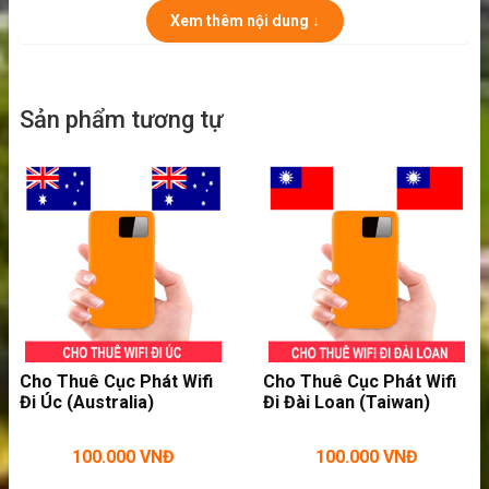
không cần mất thời gian đi tìm mua sim hay
Xem thêm nội dung ↓
wifi miễn phí nữa. Dễ dàng liên lạc với gia đình,
bạn bè hay đối tác khi xuống máy bay.
– Chia sẻ wifi cho bạn bè, người thân dùng
Sản phẩm tương tự
chung mà không bị chậm. Tiết kiệm được chi
phí mua sim hay đăng ký chuyển vùng của từng
người.
Cho Thuê Cục Phát Wifi
Cho Thuê Cục Phát Wifi
Đi Úc (Australia)
Đi Đài Loan (Taiwan)
100.000
VNĐ
100.000
VNĐ