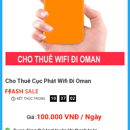
Cho Thuê Cục Phát Wifi Đi Oman
10
37
01
KẾT THÚC TRONG
100.000
VNĐ
/ Ngày
Giá :