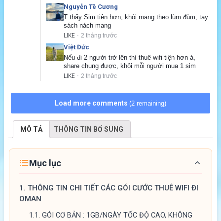
Nguyễn Tê Cương
T thấy Sim tiện hơn, khỏi mang theo lùm đùm, tay 
sách nách mang
LIKE
2 tháng trước
·
Việt Đức
Nếu đi 2 người trở lên thì thuê wifi tiện hơn á, 
share chung được, khỏi mỗi người mua 1 sim
LIKE
2 tháng trước
·
Load more comments
(2 remaining)
MÔ TẢ
THÔNG TIN BỔ SUNG
Mục lục
1.
THÔNG TIN CHI TIẾT CÁC GÓI CƯỚC THUÊ WIFI ĐI
OMAN
1.1.
GÓI CƠ BẢN : 1GB/NGÀY TỐC ĐỘ CAO, KHÔNG