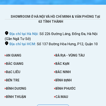
SHOWROOM Ở HÀ NỘI VÀ HỒ CHÍ MINH & VĂN PHÒNG TẠI
Phát wifi cho những người đi cùng dùng chung
63 TỈNH THÀNH
Địa chỉ tại Hà Nội:
Số 226 Đường Láng, Đống Đa, Hà Nội
(Gần Ngã Tư Sở)
Địa chỉ tại HCM:
Số 137 Đường Hòa Hưng, P12, Quận 10
AN GIANG
BÀ RỊA - VŨNG TÀU
BẮC GIANG
BẮC KẠN
BẠC LIÊU
BẮC NINH
BẾN TRE
BÌNH ĐỊNH
BÌNH DƯƠNG
BÌNH PHƯỚC
BÌNH THUẬN
CÀ MAU