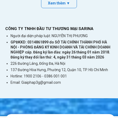
Xem thêm ▼
CÔNG TY TNHH ĐẦU TƯ THƯƠNG MẠI SARINA
Người đại diện pháp luật: NGUYỄN THỊ PHƯƠNG
GPĐKKD: 0314861899 do SỞ TÀI CHÍNH THÀNH PHỐ HÀ
NỘI - PHÒNG ĐĂNG KÝ KINH DOANH VÀ TÀI CHÍNH DOANH
NGHIỆP cấp. Đăng ký lần đầu: ngày 26 tháng 01 năm 2018.
Đăng ký thay đổi lần thứ: 4, ngày 31 tháng 03 năm 2026
226 Đường Láng, Đống Đa, Hà Nội
137 Đường Hòa Hưng, Phường 12, Quận 10, TP. Hồ Chí Minh
Hotline: 1900 2106 - 0386 001 001
Email:
Giaiphap3g@gmail.com
Bảng giá thuê wifi đi Oman
mới nhất
Chúng tôi có nhiều gói cước thuê wifi tùy vào
nhu cầu của quý khách. Bạn có thể lựa chọn gói
tốc độ cao không giới hạn dung lượng hoặc gói
data giới hạn. Giá thuê trọn gói 1 ngày, bạn