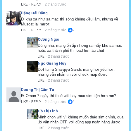
LIKE
REPLY
2 tháng trước
·
·
Đặng Hải Đăng
Đi khu xa như sa mạc thì sóng không đều lắm, nhưng về 
Muscat lại mượt
LIKE
REPLY
2 tháng trước
2
·
·
Cường Ngợi
Đúng nha, mạng ổn ấp nhưng ra mấy khu sa mạc 
hoặc xa thành phố thì load hơi lâu chút
LIKE
2 tháng trước
·
Ngô Quang Huy
Đợt tui ra Sharqiya Sands mạng hơi yếu hơn, 
nhưng vẫn nhắn tin với check map được
LIKE
2 tháng trước
·
Dương Thị Cẩm Tú
Đi Oman 7 ngày thì thuê wifi hay mua sim tiện hơn mn?
LIKE
REPLY
2 tháng trước
4
·
·
Hồ Thị Linh
Mình chọn wifi vì không muốn tháo sim chính, qua 
đó vẫn nhận OTP với dùng app ngân hàng được
LIKE
2 tháng trước
·