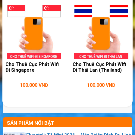
Dùng wifi thoải mái cùng bạn bè
Cho Thuê Cục Phát Wifi
Cho Thuê Cục Phát Wifi
>>>
Bạn muốn dùng Internet ở những nơi
Đi Singapore
Đi Thái Lan (Thailand)
khác hãy xem bảng giá:
thuê bộ phát wifi
100.000
VNĐ
100.000
VNĐ
du lịch
– Đây là
cục phát wifi không cần dùng sim
4G
. Bạn bật lên là có wifi cho điện thoại, máy
tính bảng. Bạn dùng được mọi nơi trong chuyến
SẢN PHẨM NỔI BẬT
du lịch ở Oman.
Fluentalk T1 Mini 2026 – Máy Phiên Dịch Du Lịch