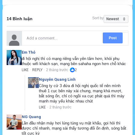
Sort by
14 Bình luận
Post
Em Thỏ
đi hội nghị thì có mạng riêng vẫn yên tâm hơn, khỏi phụ 
thuộc wifi khách sạn, mạng bên sahaha ngon hơn chỗ khác
LIKE
REPLY
2 tháng trước
2
·
·
Nguyễn Quang Linh
Công ty cử 3 đứa đi hội nghị quốc tế nên mình 
thuê 1 cục bên này xài chung, mạng khá mượt, 
bắt sóng ổn, chỉ có ngồi xa cục phát quá thì máy 
mạnh máy yếu khác nhau chút
LIKE
2 tháng trước
·
NG Quang
Lần đầu nhận máy hơi lúng túng vụ mật khẩu, gọi hỏi thì 
được chỉ nhanh, mạng sài thấy tương đối ổn định, sóng bắt 
tốt cực kỳ