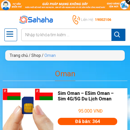
Liên Hệ:
19002106
Trang chủ
/
Shop
/
Oman
Oman
Sim Oman – ESim Oman –
Sim 4G/5G Du Lịch Oman
95.000
VNĐ
Đã bán: 364