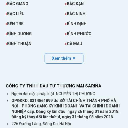
BẮC GIANG
BẮC KẠN
BẠC LIÊU
BẮC NINH
BẾN TRE
BÌNH ĐỊNH
BÌNH DƯƠNG
BÌNH PHƯỚC
BÌNH THUẬN
CÀ MAU
Xem thêm ▼
CÔNG TY TNHH ĐẦU TƯ THƯƠNG MẠI SARINA
Người đại diện pháp luật: NGUYỄN THỊ PHƯƠNG
GPĐKKD: 0314861899 do SỞ TÀI CHÍNH THÀNH PHỐ HÀ
NỘI - PHÒNG ĐĂNG KÝ KINH DOANH VÀ TÀI CHÍNH DOANH
NGHIỆP cấp. Đăng ký lần đầu: ngày 26 tháng 01 năm 2018.
Đăng ký thay đổi lần thứ: 4, ngày 31 tháng 03 năm 2026
226 Đường Láng, Đống Đa, Hà Nội