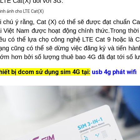
LTE Cat(X) đối với 3G.
 chú ý rằng, Cat (X) có thể sẽ được đạt chuẩn Ca
 Việt Nam được hoạt động chính thức.Trong thời
u có thể lựa chọ công nghệ LTE Cat 9 hoặc là C
ng cũng có thể sẽ dừng việc đăng ký và tiến hàn
sớm hơn bởi số lượng thuê bao 4G đã đạt tới số lư
iết bị dcom sử dụng sim 4G tại:
usb 4g phát wifi