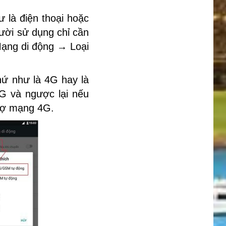
ư là điện thoại hoặc
gười sử dụng chỉ cần
ạng di động → Loại
hứ như là 4G hay là
4G và ngược lại nếu
trợ mạng 4G.