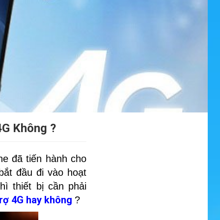
4G Không ?
ne đã tiến hành cho
ắt đầu đi vào hoạt
 thiết bị cần phải
trợ 4G hay không
?