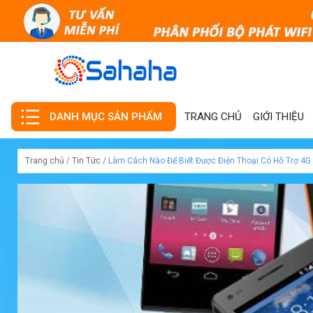
TRANG CHỦ
GIỚI THIỆU
DANH MỤC SẢN PHẨM
Trang chủ
/
Tin Tức
/
Làm Cách Nào Để Biết Được Điện Thoại Có Hỗ Trợ 4G