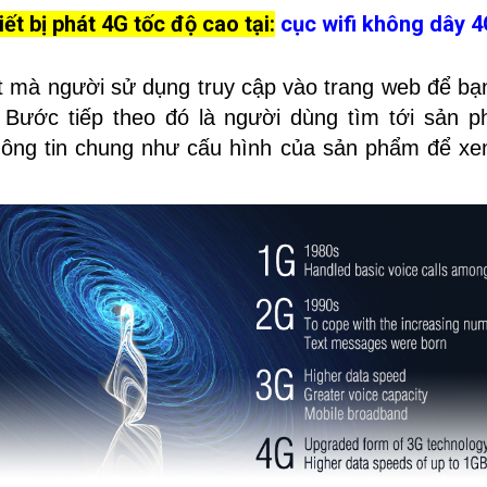
ết bị phát 4G tốc độ cao tại:
cục wifi không dây 
 mà người sử dụng truy cập vào trang web để bạn t
m. Bước tiếp theo đó là người dùng tìm tới sản
hông tin chung như cấu hình của sản phẩm để x