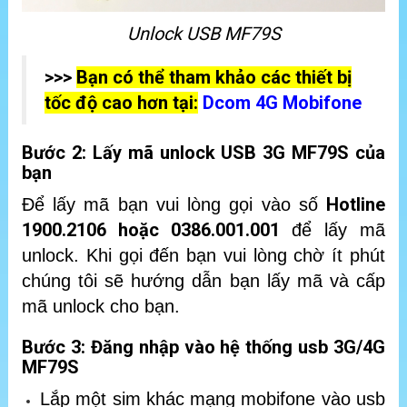
Unlock USB MF79S
>>>
Bạn có thể tham khảo các thiết bị
tốc độ cao hơn tại:
Dcom 4G Mobifone
Bước 2: Lấy mã unlock USB 3G MF79S của
bạn
Hotline
Để lấy mã bạn vui lòng gọi vào số
1900.2106 hoặc 0386.001.001
để lấy mã
unlock. Khi gọi đến bạn vui lòng chờ ít phút
chúng tôi sẽ hướng dẫn bạn lấy mã và cấp
mã unlock cho bạn.
Bước 3: Đăng nhập vào hệ thống usb 3G/4G
MF79S
Lắp một sim khác mạng mobifone vào usb