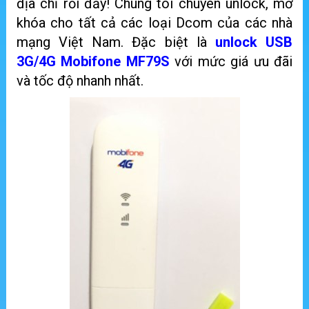
địa chỉ rồi đấy! Chúng tôi chuyên unlock, mở
khóa cho tất cả các loại Dcom của các nhà
mạng Việt Nam.
Đặc biệt là
unlock USB
3G/4G Mobifone MF79S
với mức giá ưu đãi
và tốc độ nhanh nhất.