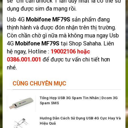
sẽ chỉ cần unlock 1 lần duy nhất là có thể sử
dụng được sim đa mạng rồi.
Usb 4G
Mobifone MF79S
sản phẩm đang
thịnh hành và được đón nhận trên thị trường.
Còn chần chờ gì nữa mà không mua ngay Usb
4G
Mobifone MF79S
tại Shop Sahaha. Liên
hệ ngay, Hotline :
19002106 hoặc
0386.001.001
để được tư vấn chi tiết hơn
nhé.
CÙNG CHUYÊN MỤC
Tổng Hợp USB 3G Spam Tin Nhắn | Dcom 3G
Spam SMS
Hướng Dẫn Cách Sử Dụng USB 4G Cực Hay Và
Hiệu Quả