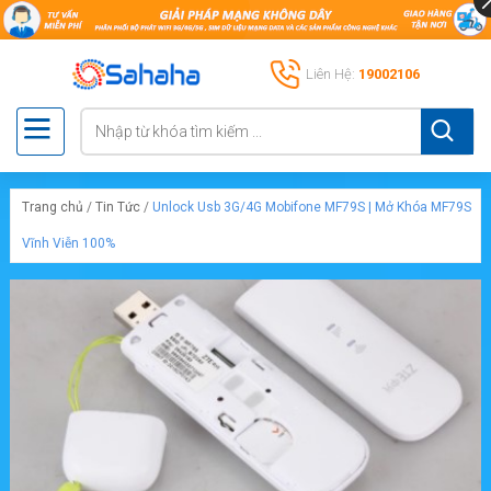
Liên Hệ:
19002106
Trang chủ
/
Tin Tức
/
Unlock Usb 3G/4G Mobifone MF79S | Mở Khóa MF79S
Vĩnh Viễn 100%