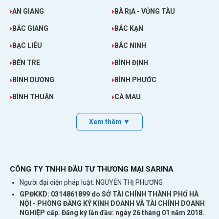
AN GIANG
BÀ RỊA - VŨNG TÀU
BẮC GIANG
BẮC KẠN
BẠC LIÊU
BẮC NINH
BẾN TRE
BÌNH ĐỊNH
BÌNH DƯƠNG
BÌNH PHƯỚC
BÌNH THUẬN
CÀ MAU
Xem thêm ▼
CÔNG TY TNHH ĐẦU TƯ THƯƠNG MẠI SARINA
Người đại diện pháp luật: NGUYỄN THỊ PHƯƠNG
GPĐKKD: 0314861899 do SỞ TÀI CHÍNH THÀNH PHỐ HÀ
NỘI - PHÒNG ĐĂNG KÝ KINH DOANH VÀ TÀI CHÍNH DOANH
NGHIỆP cấp. Đăng ký lần đầu: ngày 26 tháng 01 năm 2018.