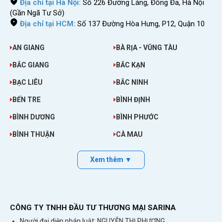
Địa chỉ tại Hà Nội:
Số 226 Đường Láng, Đống Đa, Hà Nội
(Gần Ngã Tư Sở)
Địa chỉ tại HCM:
Số 137 Đường Hòa Hưng, P12, Quận 10
AN GIANG
BÀ RỊA - VŨNG TÀU
BẮC GIANG
BẮC KẠN
BẠC LIÊU
BẮC NINH
BẾN TRE
BÌNH ĐỊNH
BÌNH DƯƠNG
BÌNH PHƯỚC
BÌNH THUẬN
CÀ MAU
Xem thêm ▼
CÔNG TY TNHH ĐẦU TƯ THƯƠNG MẠI SARINA
Người đại diện pháp luật: NGUYỄN THỊ PHƯƠNG