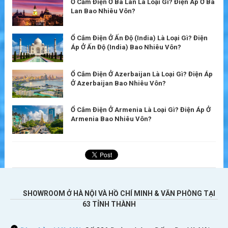
Ổ Cắm Điện Ở Ba Lan Là Loại Gì? Điện Áp Ở Ba
Lan Bao Nhiêu Vôn?
Ổ Cắm Điện Ở Ấn Độ (India) Là Loại Gì? Điện
Áp Ở Ấn Độ (India) Bao Nhiêu Vôn?
Ổ Cắm Điện Ở Azerbaijan Là Loại Gì? Điện Áp
Ở Azerbaijan Bao Nhiêu Vôn?
Ổ Cắm Điện Ở Armenia Là Loại Gì? Điện Áp Ở
Armenia Bao Nhiêu Vôn?
SHOWROOM Ở HÀ NỘI VÀ HỒ CHÍ MINH & VĂN PHÒNG TẠI
63 TỈNH THÀNH