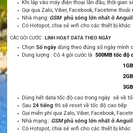
Khi lắp vào máy điện thoại lần đầu, thời gian s
Gọi qua Zalo, Viber, Facebook, Facetime thoải
Nhà mạng:
GSM
phủ sóng lớn nhất ở Anguil
Có Hotspot, chia sẻ wifi cho các thiết bị khác
CÁC GÓI CƯỚC :
LINH HOẠT DATA THEO NGÀY
Chọn
Số ngày
dùng theo đúng số ngày mình 
Dung lượng : Có 4 gói cước là
500MB tốc độ 
1GB
2GB tốc độ cao
3GB
Dùng hết data tốc độ cao trong ngày sẽ về tố
Sau
24 tiếng
thì sẽ reset về tốc độ cao tiếp
Gọi miễn phí qua Zalo, Viber, Facebook, Facet
Nhà mạng :
GSM
phủ sóng lớn nhất ở Anguil
Có Hotspot, chia sẻ wifi cho các thiết bị khác