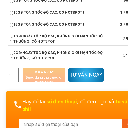
5GB TỔNG TỐC ĐỘ CAO, CÓ HOTSPOT !
99
10GB TỔNG TỐC ĐỘ CAO, CÓ HOTSPOT !
1.4
15GB TỔNG TỐC ĐỘ CAO, CÓ HOTSPOT !
2.4
Xem chi tiết
Xem chi tiết
1GB/NGÀY TỐC ĐỘ CAO, KHÔNG GIỚI HẠN TỐC ĐỘ
39
THƯỜNG, CÓ HOTSPOT
2GB/NGÀY TỐC ĐỘ CAO, KHÔNG GIỚI HẠN TỐC ĐỘ
51
THƯỜNG, CÓ HOTSPOT
MUA NGAY
TƯ VẤN NGAY
(Được dùng thử trước khi
thanh toán)
số điện thoại
tư v
Hãy để lại
, để được gọi và
phí!