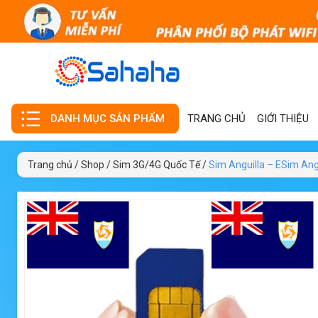
TRANG CHỦ
GIỚI THIỆU
DANH MỤC SẢN PHẨM
Trang chủ
/
Shop
/
Sim 3G/4G Quốc Tế
/
Sim Anguilla – ESim Ang