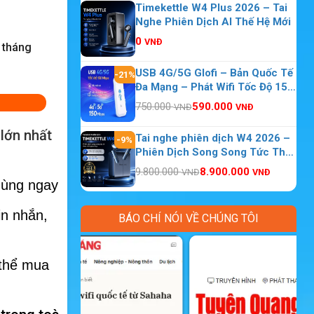
Timekettle W4 Plus 2026 – Tai
Nghe Phiên Dịch AI Thế Hệ Mới
0
VNĐ
2 tháng
USB 4G/5G Glofi – Bản Quốc Tế
-21%
Đa Mạng – Phát Wifi Tốc Độ 150
Mbps 10 Thiết Bị Kết Nối
750.000
590.000
VNĐ
VNĐ
lớn nhất
Tai nghe phiên dịch W4 2026 –
-9%
Phiên Dịch Song Song Tức Thời
Theo Thời Gian Thực
9.800.000
8.900.000
VNĐ
VNĐ
dùng ngay
in nhắn,
BÁO CHÍ NÓI VỀ CHÚNG TÔI
 thể mua