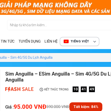
TIN TỨC
TUYỂN DỤNG
LIÊN HỆ
TIẾNG VIỆT
uilla – Sim 4G/5G Du Lịch Anguilla
Sim Anguilla – ESim Anguilla – Sim 4G/5G Du L
Anguilla
10
41
47
KẾT THÚC TRONG
95.000
VNĐ
Giá :
590.000
VNĐ
Tiết kiệm: 84%