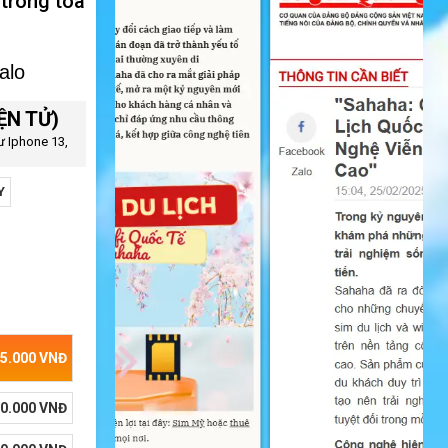
 trong toà
alo
IỆN TỬ)
hư Iphone 13,
Y
5.000
VNĐ
0.000
VNĐ