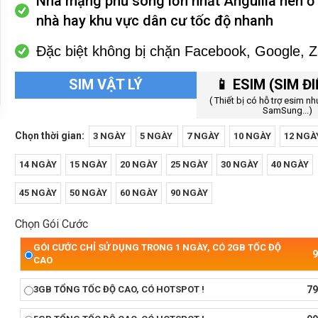
Nhà mạng phủ sóng lớn nhất Anguilla nên ở
nhà hay khu vực dân cư tốc độ nhanh
Đặc biệt không bị chặn Facebook, Google, Z
SIM VẬT LÝ
📱 ESIM (SIM Đ
( Thiết bị có hỗ trợ esim n
SamSung...)
Chọn thời gian:
3 NGÀY
5 NGÀY
7 NGÀY
10 NGÀY
12 NGÀ
14 NGÀY
15 NGÀY
20 NGÀY
25 NGÀY
30 NGÀY
40 NGÀY
45 NGÀY
50 NGÀY
60 NGÀY
90 NGÀY
Chọn Gói Cước
GÓI CƯỚC CHỈ SỬ DỤNG TRONG 1 NGÀY, CÓ 2GB TỐC ĐỘ
9
CAO
3GB TỔNG TỐC ĐỘ CAO, CÓ HOTSPOT !
79