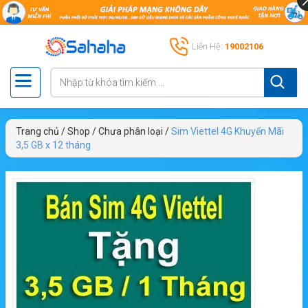
Liên Hệ:
19002106
Trang chủ
/
Shop
/
Chưa phân loại
/
Sim Viettel 4G Khuyến Mãi
3,5 GB x 12 tháng