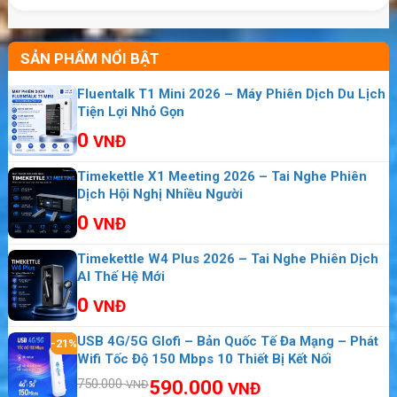
Hạn Công Nghệ
SẢN PHẨM NỔI BẬT
Fluentalk T1 Mini 2026 – Máy Phiên Dịch Du Lịch
Tiện Lợi Nhỏ Gọn
0
VNĐ
Timekettle X1 Meeting 2026 – Tai Nghe Phiên
Dịch Hội Nghị Nhiều Người
0
VNĐ
Timekettle W4 Plus 2026 – Tai Nghe Phiên Dịch
AI Thế Hệ Mới
0
VNĐ
USB 4G/5G Glofi – Bản Quốc Tế Đa Mạng – Phát
-21%
Wifi Tốc Độ 150 Mbps 10 Thiết Bị Kết Nối
750.000
590.000
VNĐ
VNĐ