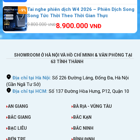
Sim 4G Viettel 3,5Gb x 12 tháng
Tai nghe phiên dịch W4 2026 – Phiên Dịch Song
-9%
Song Tức Thời Theo Thời Gian Thực
Hình thức giao hàng khí mua Sim 4G Viettel
9.800.000
8.900.000
VNĐ
VNĐ
khuyễn mãi 3,5GB x 12 tháng
Giao hàng miễn phí 24/7
Hỗ trợ cắt và lắp sim đầy đủ
SHOWROOM Ở HÀ NỘI VÀ HỒ CHÍ MINH & VĂN PHÒNG TẠI
Bảo hành
sim 3G/4G
trong vòng 12 tháng.
63 TỈNH THÀNH
Địa chỉ tại Hà Nội:
Số 226 Đường Láng, Đống Đa, Hà Nội
(Gần Ngã Tư Sở)
Địa chỉ tại HCM:
Số 137 Đường Hòa Hưng, P12, Quận 10
AN GIANG
BÀ RỊA - VŨNG TÀU
BẮC GIANG
BẮC KẠN
BẠC LIÊU
BẮC NINH
BẾN TRE
BÌNH ĐỊNH