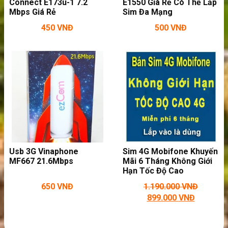
Connect E173u-1 7.2
E1550 Giá Rẻ Có Thể Lắp
giới hạn dung lượng
Mbps Giá Rẻ
Sim Đa Mạng
450
VNĐ
500
VNĐ
Usb 3G Vinaphone
Sim 4G Mobifone Khuyến
MF667 21.6Mbps
Mãi 6 Tháng Không Giới
Hạn Tốc Độ Cao
Bài viết liên quan
650
VNĐ
1.190.000
VNĐ
Tổng Hợp Thiết Bị Phát Wifi Từ SIM 3G Gọn Nhẹ
899.000
VNĐ
Mang Đi Du Lịch Dễ Dàng
Những Thiết Bị Phát Wifi 4G Phá Vỡ Mọi Giới