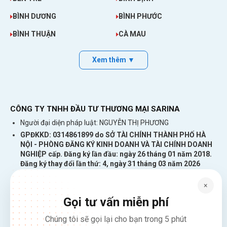
BÌNH DƯƠNG
BÌNH PHƯỚC
BÌNH THUẬN
CÀ MAU
Xem thêm ▼
CÔNG TY TNHH ĐẦU TƯ THƯƠNG MẠI SARINA
Người đại diện pháp luật: NGUYỄN THỊ PHƯƠNG
GPĐKKD: 0314861899 do SỞ TÀI CHÍNH THÀNH PHỐ HÀ
NỘI - PHÒNG ĐĂNG KÝ KINH DOANH VÀ TÀI CHÍNH DOANH
NGHIỆP cấp. Đăng ký lần đầu: ngày 26 tháng 01 năm 2018.
Đăng ký thay đổi lần thứ: 4, ngày 31 tháng 03 năm 2026
226 Đường Láng, Đống Đa, Hà Nội
×
137 Đường Hòa Hưng, Phường 12, Quận 10, TP. Hồ Chí Minh
Gọi tư vấn miễn phí
Hotline: 1900 2106 - 0386 001 001
Email:
Giaiphap3g@gmail.com
Chúng tôi sẽ gọi lại cho bạn trong 5 phút