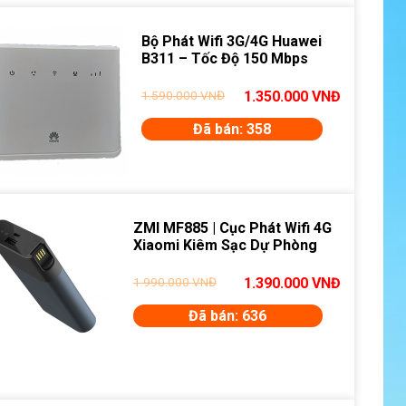
Bộ Phát Wifi 3G/4G Huawei
B311 – Tốc Độ 150 Mbps
1.590.000
VNĐ
1.350.000
VNĐ
Đã bán: 358
ZMI MF885 | Cục Phát Wifi 4G
Xiaomi Kiêm Sạc Dự Phòng
1.990.000
VNĐ
1.390.000
VNĐ
Đã bán: 636