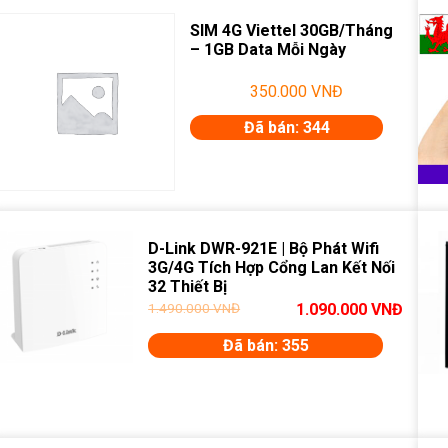
SIM 4G Viettel 30GB/Tháng
– 1GB Data Mỗi Ngày
350.000
VNĐ
Đã bán: 344
D-Link DWR-921E | Bộ Phát Wifi
3G/4G Tích Hợp Cổng Lan Kết Nối
32 Thiết Bị
1.490.000
VNĐ
1.090.000
VNĐ
Đã bán: 355