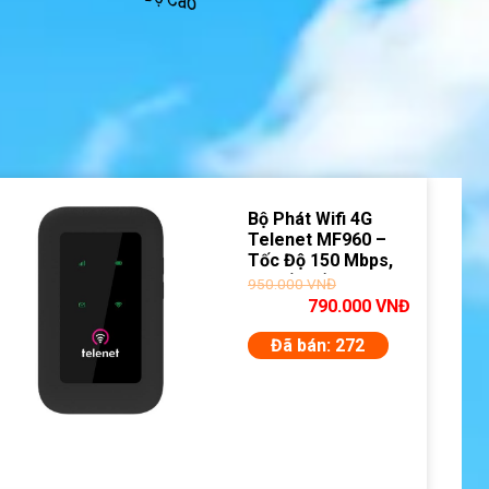
Bộ Phát Wifi 4G
Telenet MF960 –
Tốc Độ 150 Mbps,
10 Kết Nối
950.000
VNĐ
790.000
VNĐ
Đã bán: 272