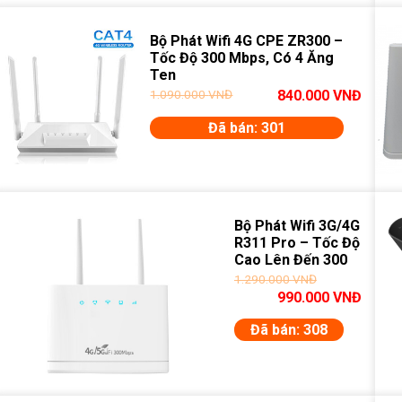
Bộ Phát Wifi 4G CPE ZR300 –
Tốc Độ 300 Mbps, Có 4 Ăng
Ten
1.090.000
VNĐ
840.000
VNĐ
Đã bán: 301
Bộ Phát Wifi 3G/4G
R311 Pro – Tốc Độ
Cao Lên Đến 300
Mbps
1.290.000
VNĐ
990.000
VNĐ
Đã bán: 308