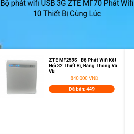
Bộ phát wifi USB 3G ZTE MF70 Phát Wifi
10 Thiết Bị Cùng Lúc
ZTE MF253S | Bộ Phát Wifi Kết
Nối 32 Thiết Bị, Băng Thông Vù
Vù
840.000
VNĐ
Đã bán: 449