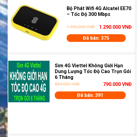
Bộ Phát Wifi 4G Alcatel EE70
– Tốc Độ 300 Mbps
1.990.000
VNĐ
1.290.000
VNĐ
Đã bán: 375
Sim 4G Viettel Không Giới Hạn
Dung Lượng Tốc Độ Cao Trọn Gói
6 Tháng
850.000
VNĐ
790.000
VNĐ
Đã bán: 391