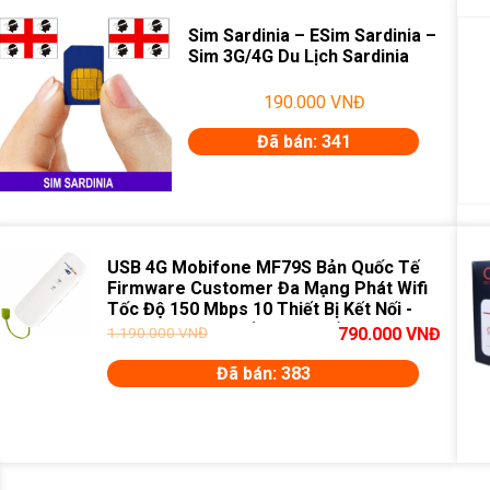
Sim Sardinia – ESim Sardinia –
Sim 3G/4G Du Lịch Sardinia
190.000
VNĐ
Đã bán: 341
USB 4G Mobifone MF79S Bản Quốc Tế
Firmware Customer Đa Mạng Phát Wifi
Tốc Độ 150 Mbps 10 Thiết Bị Kết Nối -
cho Camera, Truyền Hình Số
1.190.000
VNĐ
790.000
VNĐ
Đã bán: 383