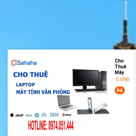
Cho
Thuê
Máy
Tính
0
VNĐ
Laptop
Giá Rẻ
Đã
bán:
264