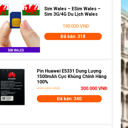
Sim Wales – ESim Wales –
Sim 3G/4G Du Lịch Wales
190.000
VNĐ
Đã bán: 318
Pin Huawei E5331 Dung Lượng
1500mAh Cực Khủng Chính Hãng
100%
450.000
VNĐ
300.000
VNĐ
Đã bán: 340