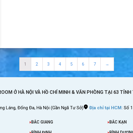
1
2
3
4
5
6
7
→
OOM Ở HÀ NỘI VÀ HỒ CHÍ MINH & VĂN PHÒNG TẠI 63 TỈNH
g Láng, Đống Đa, Hà Nội (Gần Ngã Tư Sở)
Địa chỉ tại HCM:
Số 1
BẮC GIANG
BẮC KẠN
BÌNH ĐỊNH
BÌNH DƯƠN