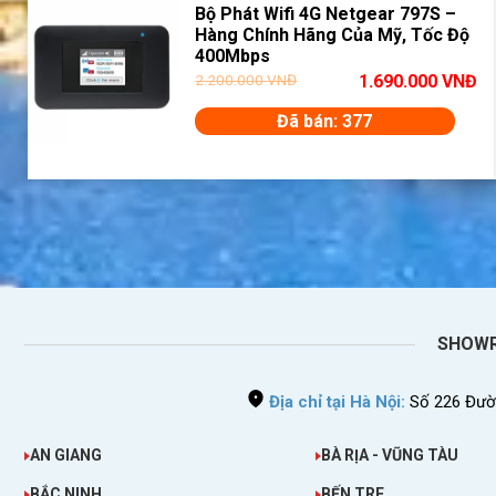
Bộ Phát Wifi 4G Netgear 797S –
Hàng Chính Hãng Của Mỹ, Tốc Độ
400Mbps
2.200.000
VNĐ
1.690.000
VNĐ
Đã bán: 377
SHOWR
Địa chỉ tại Hà Nội:
Số 226 Đườn
AN GIANG
BÀ RỊA - VŨNG TÀU
BẮC NINH
BẾN TRE