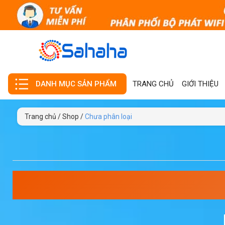
TRANG CHỦ
GIỚI THIỆU
DANH MỤC SẢN PHẨM
Trang chủ
/
Shop
/
Chưa phân loại