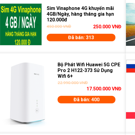
Sim Vinaphone 4G khuyến mãi
4GB/Ngày, hàng tháng gia hạn
120.000đ
450.000
VNĐ
250.000
VNĐ
Đã bán: 313
Bộ Phát Wifi Huawei 5G CPE
Pro 2 H122-373 Sử Dụng
Wifi 6+
22.990.000
VNĐ
17.500.000
VNĐ
Đã bán: 400