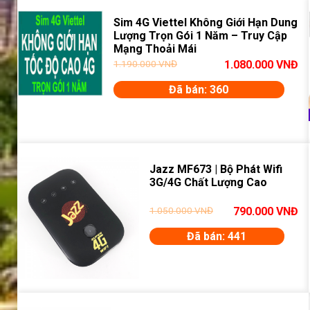
Sim 4G Viettel Không Giới Hạn Dung
Lượng Trọn Gói 1 Năm – Truy Cập
Mạng Thoải Mái
1.190.000
VNĐ
1.080.000
VNĐ
Đã bán: 360
Jazz MF673 | Bộ Phát Wifi
3G/4G Chất Lượng Cao
1.050.000
VNĐ
790.000
VNĐ
Đã bán: 441