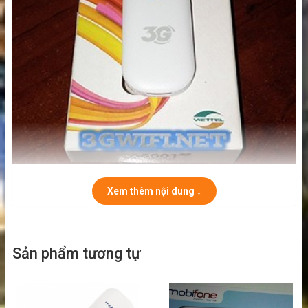
Dcom 3G Viettel D6601 21.6Mbps thiết kế nhỏ
Xem thêm nội dung ↓
gọn tiện dụng
>>>Sản phẩm liên quan :
Sản phẩm tương tự
Usb 3G hàng Mỹ tốc độ cao 21.6Mbps
đa mạng:
Vodafone K4305
USB 4G chất lượng cao tích hợp công