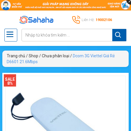
Liên Hệ:
19002106
Trang chủ
/
Shop
/
Chưa phân loại
/
Dcom 3G Viettel Giá Rẻ
D6601 21.6Mbps
SALE
8%