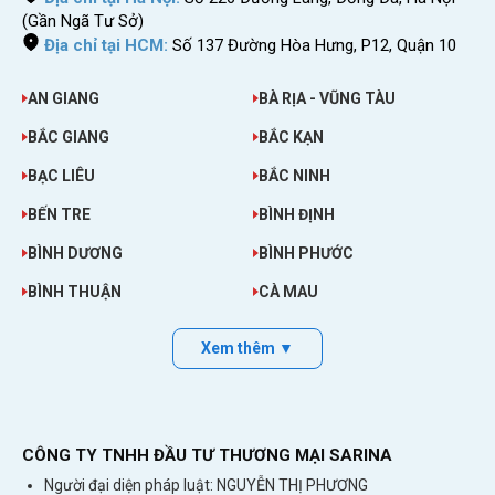
(Gần Ngã Tư Sở)
Địa chỉ tại HCM:
Số 137 Đường Hòa Hưng, P12, Quận 10
AN GIANG
BÀ RỊA - VŨNG TÀU
BẮC GIANG
BẮC KẠN
BẠC LIÊU
BẮC NINH
BẾN TRE
BÌNH ĐỊNH
USB 3G Viettel D6601 21.6Mbps bảo hành chính
BÌNH DƯƠNG
BÌNH PHƯỚC
hãng 12 tháng
BÌNH THUẬN
CÀ MAU
Bài viết liên quan
Xem thêm ▼
Bộ Phát Wifi 3g Cho iPad, Máy Tính Bảng, Nhà
Cao Tầng
Tổng Hợp Những USB 3G Phát Wifi 3G Tốt Nhất
Hiện Nay
CÔNG TY TNHH ĐẦU TƯ THƯƠNG MẠI SARINA
Người đại diện pháp luật: NGUYỄN THỊ PHƯƠNG