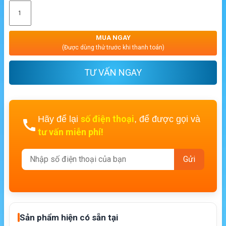
MUA NGAY
(Được dùng thử trước khi thanh toán)
TƯ VẤN NGAY
số điện thoại
Hãy để lại
, để được gọi và
tư vấn miễn phí!
Sản phẩm hiện có sẵn tại