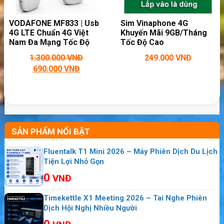
Ưu đãi khi mua USB 3G Viettel D6601
VODAFONE MF833 | Usb
Sim Vinaphone 4G
Khuyến mãi tặng Kèm Sim 3G
4G LTE Chuẩn 4G Việt
Khuyến Mãi 9GB/Tháng
Nam Đa Mạng Tốc Độ
Tốc Độ Cao
Khi mua
D6601
quý khách được Tặng kèm 1
Sim
Cao
1.300.000
VNĐ
249.000
VNĐ
3G Viettel; Sim 3G Vinaphone hoặc Sim
690.000
VNĐ
3G Mobifone
trị giá khuyến mãi 200k.
Điều kiện sử dụng Dcom 3g viettel 21.6
Mbps
SẢN PHẨM NỔI BẬT
Fluentalk T1 Mini 2026 – Máy Phiên Dịch Du Lịch
Tiện Lợi Nhỏ Gọn
0
VNĐ
Timekettle X1 Meeting 2026 – Tai Nghe Phiên
Dịch Hội Nghị Nhiều Người