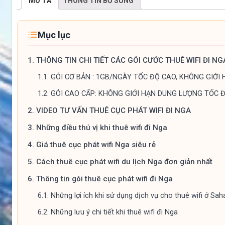
MÔ TẢ
THÔNG TIN BỔ SUNG
Mục lục
1.
THÔNG TIN CHI TIẾT CÁC GÓI CƯỚC THUÊ WIFI ĐI NG
1.1.
GÓI CƠ BẢN : 1GB/NGÀY TỐC ĐỘ CAO, KHÔNG GIỚ
1.2.
GÓI CAO CẤP: KHÔNG GIỚI HẠN DUNG LƯỢNG TỐC 
2.
VIDEO TƯ VẤN THUÊ CỤC PHÁT WIFI ĐI NGA
3.
Những điều thú vị khi thuê wifi đi Nga
4.
Giá thuê cục phát wifi Nga siêu rẻ
5.
Cách thuê cục phát wifi du lịch Nga đơn giản nhất
6.
Thông tin gói thuê cục phát wifi đi Nga
6.1.
Những lợi ích khi sử dụng dịch vụ cho thuê wifi ở Sa
6.2.
Những lưu ý chi tiết khi thuê wifi đi Nga