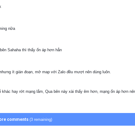
k
aming nữa
 bên Sahaha thì thấy ổn áp hơn hẳn
nhưng ít gián đoạn, mở map với Zalo đều mượt nên dùng luôn.
hỗ khác hay rớt mạng lắm, Qua bên này xài thấy êm hơn, mạng ổn áp hơn nên
ore comments
(3 remaining)