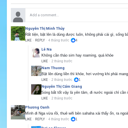
Nguyễn Thị Minh Thủy
Rất tiện, bật lên là dùng được luôn, không phải cài gì, sống b
LIKE
REPLY
4 tháng trước
4
·
·
Lê Na
Không cần tháo sim hay roaming, quá khỏe
LIKE
2 tháng trước
·
Nam Thuong
Bật lên dùng liền thì khỏe, hơi vướng khi phải man
LIKE
2 tháng trước
1
·
Nguyễn Thị Cẩm Giang
Sóng bắt tốt vậy là yên tâm, đi nước ngoài chỉ cần 
LIKE
2 tháng trước
·
Phương Oanh
Mình đi Nga vừa rồi, thuê wifi bên sahaha xài thấy ổn, ra ngo
LIKE
REPLY
4 tháng trước
1
·
·