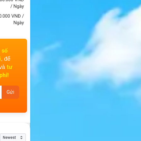
/ Ngày
0.000
VNĐ
/
Ngày
số
i
i
, để
tư
 và
phí!