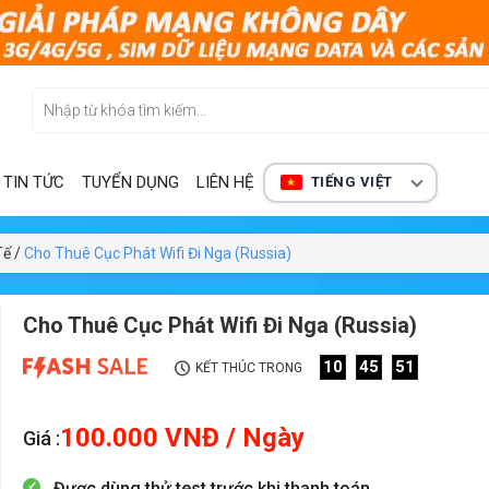
TIN TỨC
TUYỂN DỤNG
LIÊN HỆ
TIẾNG VIỆT
Tế
/
Cho Thuê Cục Phát Wifi Đi Nga (Russia)
Cho Thuê Cục Phát Wifi Đi Nga (Russia)
10
45
49
KẾT THÚC TRONG
100.000
VNĐ
/ Ngày
Giá :
Được dùng thử test trước khi thanh toán