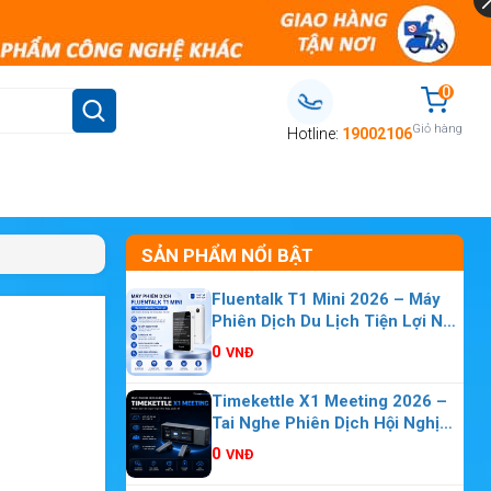
0
Giỏ hàng
Hotline:
19002106
SẢN PHẨM NỔI BẬT
Fluentalk T1 Mini 2026 – Máy
Phiên Dịch Du Lịch Tiện Lợi Nhỏ
Gọn
0
VNĐ
Timekettle X1 Meeting 2026 –
Tai Nghe Phiên Dịch Hội Nghị
Nhiều Người
0
VNĐ