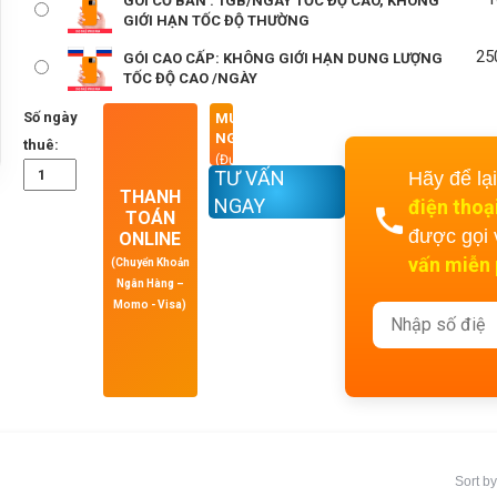
GÓI CƠ BẢN : 1GB/NGÀY TỐC ĐỘ CAO, KHÔNG
GIỚI HẠN TỐC ĐỘ THƯỜNG
25
GÓI CAO CẤP: KHÔNG GIỚI HẠN DUNG LƯỢNG
TỐC ĐỘ CAO /NGÀY
Số ngày
MUA
NGAY
thuê:
(Được
TƯ VẤN
Hãy để lạ
dùng
THANH
thử
NGAY
điện thoạ
TOÁN
trước
được gọi
khi
ONLINE
thanh
vấn miễn 
(Chuyển Khoản
toán)
Ngân Hàng –
Momo - Visa)
Sort by