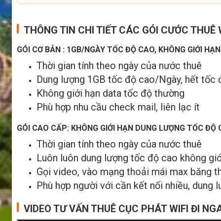
THÔNG TIN CHI TIẾT CÁC GÓI CƯỚC THUÊ W
GÓI CƠ BẢN : 1GB/NGÀY TỐC ĐỘ CAO, KHÔNG GIỚI HẠ
Thời gian tính theo ngày của nước thuê
Dung lượng 1GB tốc độ cao/Ngày, hết tốc 
Không giới hạn data tốc độ thường
Phù hợp nhu cầu check mail, liên lạc ít
GÓI CAO CẤP: KHÔNG GIỚI HẠN DUNG LƯỢNG TỐC ĐỘ
Thời gian tính theo ngày của nước thuê
Luôn luôn dung lượng tốc độ cao không giớ
Gọi video, vào mạng thoải mái max băng t
Phù hợp người với cần kết nối nhiều, dung 
VIDEO TƯ VẤN THUÊ CỤC PHÁT WIFI ĐI NG