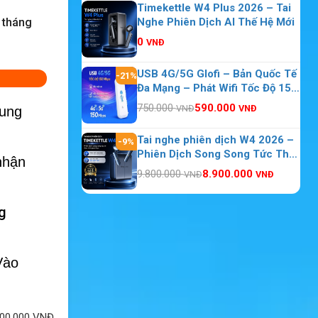
Timekettle W4 Plus 2026 – Tai
2 tháng
Nghe Phiên Dịch AI Thế Hệ Mới
0
VNĐ
USB 4G/5G Glofi – Bản Quốc Tế
-21%
Đa Mạng – Phát Wifi Tốc Độ 150
Mbps 10 Thiết Bị Kết Nối
750.000
590.000
VNĐ
VNĐ
dung
Tai nghe phiên dịch W4 2026 –
-9%
Phiên Dịch Song Song Tức Thời
 nhận
Theo Thời Gian Thực
9.800.000
8.900.000
VNĐ
VNĐ
ng
Vào
00.000
VNĐ