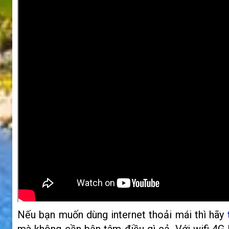
Nếu bạn muốn dùng internet thoải mái thì hãy
mà không cần bận tâm điều gì cả. Với wifi 4G l