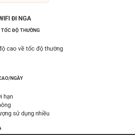
IFI ĐI NGA
N TỐC ĐỘ THƯỜNG
độ cao về tốc độ thường
 CAO/NGÀY
i hạn
hông
lượng sử dụng nhiều
A