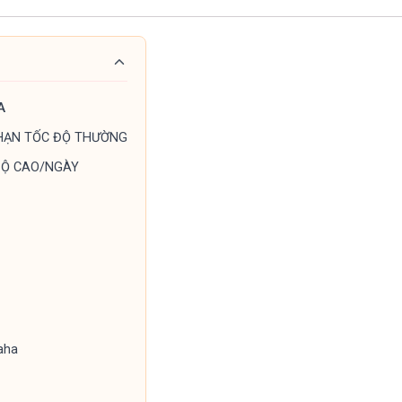
A
I HẠN TỐC ĐỘ THƯỜNG
ĐỘ CAO/NGÀY
haha