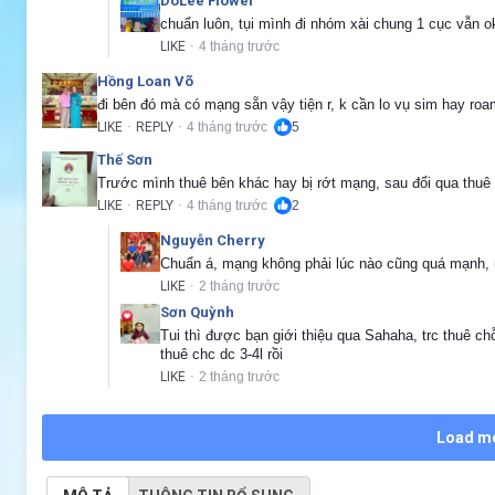
DoLee Flower
chuẩn luôn, tụi mình đi nhóm xài chung 1 cục vẫn o
LIKE
4 tháng trước
·
Hồng Loan Võ
đi bên đó mà có mạng sẵn vậy tiện r, k cần lo vụ sim hay ro
LIKE
REPLY
4 tháng trước
5
·
·
Thế Sơn
Trước mình thuê bên khác hay bị rớt mạng, sau đổi qua thuê
LIKE
REPLY
4 tháng trước
2
·
·
Nguyễn Cherry
Chuẩn á, mạng không phải lúc nào cũng quá mạnh, 
LIKE
2 tháng trước
·
Sơn Quỳnh
Tui thì được bạn giới thiệu qua Sahaha, trc thuê c
thuê chc dc 3-4l rồi
LIKE
2 tháng trước
·
Load m