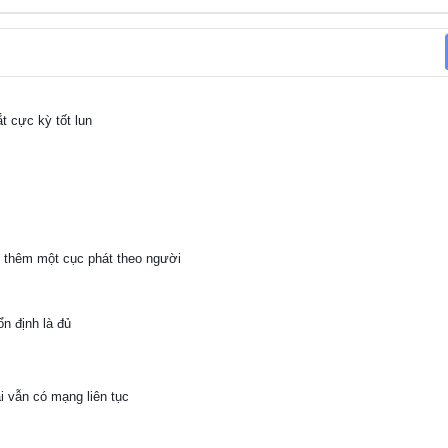
ắt cực kỳ tốt lun
g thêm một cục phát theo người
ổn định là đủ
ài vẫn có mạng liên tục