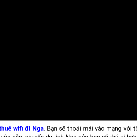
thuê wifi đi Nga
.
Bạn sẽ thoải mái vào mạng với t
uôn sẵn, chuyến du lịch Nga của bạn sẽ thú vị hơn 