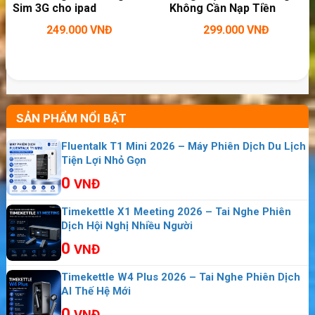
Sim 3G cho ipad
Không Cần Nạp Tiền
249.000
VNĐ
299.000
VNĐ
>>>Sản phẩm liên quan :
Thiết bị phát wifi 4G di động được bán
SẢN PHẨM NỔI BẬT
chạy nhất hiện nay:
Tp-Link TL-MR3020
Fluentalk T1 Mini 2026 – Máy Phiên Dịch Du Lịch
Router wifi 4G chuẩn N không dây, dùng
Tiện Lợi Nhỏ Gọn
Sim 4G/3G:
Tp-Link MR3220
0
VNĐ
Cục phát wifi không dây di động phát
Timekettle X1 Meeting 2026 – Tai Nghe Phiên
được cho 10 thiết bị:
Tp-link M5360
Dịch Hội Nghị Nhiều Người
0
VNĐ
Phát wifi chia sẻ tới nhiều thiết bị
Timekettle W4 Plus 2026 – Tai Nghe Phiên Dịch
TP-Link M7310
dễ dàng phát wifi 3G/4G bằng
AI Thế Hệ Mới
cách chỉ cần lắp sim 3G hoặc Sim 4G vào thiết
0