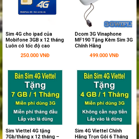
Bộ phát wifi 3G/4G Tp-Link M7310 khả năng tương thích cao
Sim 4G cho ipad của
Dcom 3G Vinaphone
Mobifone 3GB x 12 tháng
MF190 Tặng Kèm Sim 3G
Màn hình hiển thị trạng thái
Luôn có tốc độ cao
Chính Hãng
Trên sản phẩm
M7310
được trang bị một màn
250.000
VNĐ
499.000
VNĐ
hình để người dùng biết được toàn bộ trạng
thái của thiết bị đang sử dụng như: Sóng
3G/4G, tin nhắn gửi đến, dung lượng pin, cường
độ phát sóng, thông in SSI và mật khẩu…
Sim Viettel 4G tặng
Sim 4G Viettel Chính
7Gb/tháng x 12 tháng –
Hãng Trọn Gói 6 Tháng