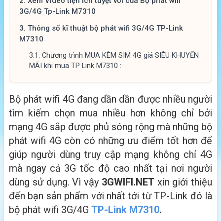
2.
Xem Video tiện ích tuyệt vời của Bộ phát wifi
3G/4G Tp-Link M7310
3.
Thông số kĩ thuật bộ phát wifi 3G/4G TP-Link
M7310
3.1.
Chương trình MUA KÈM SIM 4G giá SIÊU KHUYẾN
MÃI khi mua TP Link M7310 :
Bộ phát wifi 4G đang dần dần được nhiều người
tìm kiếm chọn mua nhiều hơn không chỉ bởi
mạng 4G sắp được phủ sóng rộng mà những bộ
phát wifi 4G còn có những ưu điểm tốt hơn để
giúp người dùng truy cập mạng không chỉ 4G
mà ngay cả 3G tốc độ cao nhất tại nơi người
dùng sử dụng. Vì vậy
3GWIFI.NET
xin giới thiệu
đến bạn sản phẩm với nhất tới từ TP-Link đó là
bộ phát wifi 3G/4G
TP-Link M7310
.