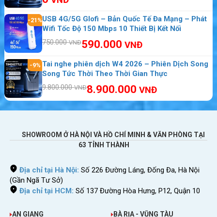
VNĐ
bị sau đó khởi động lên như vậy thiết bị đã sẵn
sàng phát wifi giúp thiết bị di động kết truy cập
USB 4G/5G Glofi – Bản Quốc Tế Đa Mạng – Phát
-21%
Wifi Tốc Độ 150 Mbps 10 Thiết Bị Kết Nối
Internet. Số lượng máy kết nối cùng một thời
750.000
590.000
VNĐ
điểm vào
M7310
tối đa 10 máy cùng một thời
VNĐ
điểm. Máy tính để bàn có thể truy cập Internet
Tai nghe phiên dịch W4 2026 – Phiên Dịch Song
-9%
nếu sử dụng cổng USB kết nối với M7310
Song Tức Thời Theo Thời Gian Thực
9.800.000
8.900.000
VNĐ
VNĐ
SHOWROOM Ở HÀ NỘI VÀ HỒ CHÍ MINH & VĂN PHÒNG TẠI
63 TỈNH THÀNH
Địa chỉ tại Hà Nội:
Số 226 Đường Láng, Đống Đa, Hà Nội
(Gần Ngã Tư Sở)
Địa chỉ tại HCM:
Số 137 Đường Hòa Hưng, P12, Quận 10
Bộ phát wifi 3G/4G Tp-Link M7310 kết nối 10 máy một lú
c
Bộ phát wifi USB 3G ZTE MF70 Phát Wifi 10 Thiết Bị
AN GIANG
BÀ RỊA - VŨNG TÀU