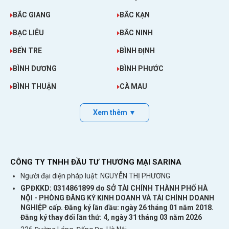
Cùng Lúc
BẮC GIANG
BẮC KẠN
Bộ Phát Wifi 4G CPE ZR300 – Tốc Độ 300 Mbps, Có 4
BẠC LIÊU
BẮC NINH
Ăng Ten
Router WiFi 3G WR6200 Đa Mạng – Tốc Độ 7.2Mbps
BẾN TRE
BÌNH ĐỊNH
DCOM 3G Vinaphone ZTE MF633 Hỗ Trợ Sim Đa
BÌNH DƯƠNG
BÌNH PHƯỚC
Mạng
BÌNH THUẬN
CÀ MAU
Dung lượng pin mạnh mẽ
Xem thêm ▼
Thiết bị phát wifi 3G/4G TP-Link M7310
được
sử dụng pin có dung lượng 2000mAh giúp thiết
bị hoạt động liên tục lên tới 10 giờ liền và thời
gian chờ là 600 tiếng.
CÔNG TY TNHH ĐẦU TƯ THƯƠNG MẠI SARINA
Người đại diện pháp luật: NGUYỄN THỊ PHƯƠNG
Lưu ý: Tuổi thọ pin phụ thuôc vào điều kiện môi
GPĐKKD: 0314861899 do SỞ TÀI CHÍNH THÀNH PHỐ HÀ
trường
NỘI - PHÒNG ĐĂNG KÝ KINH DOANH VÀ TÀI CHÍNH DOANH
NGHIỆP cấp. Đăng ký lần đầu: ngày 26 tháng 01 năm 2018.
Đăng ký thay đổi lần thứ: 4, ngày 31 tháng 03 năm 2026