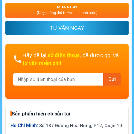
MUA NGAY
(Được dùng thử trước khi thanh toán)
TƯ VẤN NGAY
số điện thoại
Hãy để lại
, để được gọi và
tư vấn miễn phí!
Sản phẩm hiện có sẵn tại
Hồ Chí Minh:
Số 137 Đường Hòa Hưng, P12, Quận 10