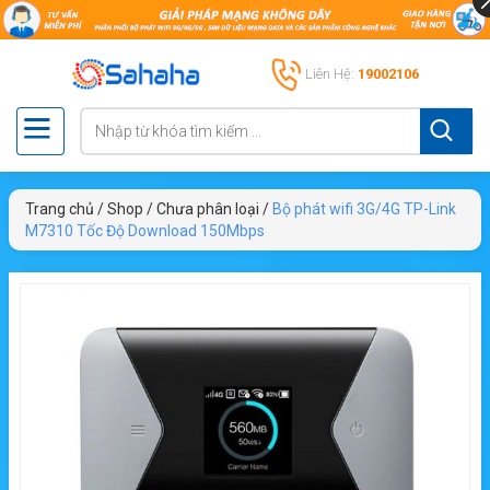
Liên Hệ:
19002106
Trang chủ
/
Shop
/
Chưa phân loại
/
Bộ phát wifi 3G/4G TP-Link
M7310 Tốc Độ Download 150Mbps