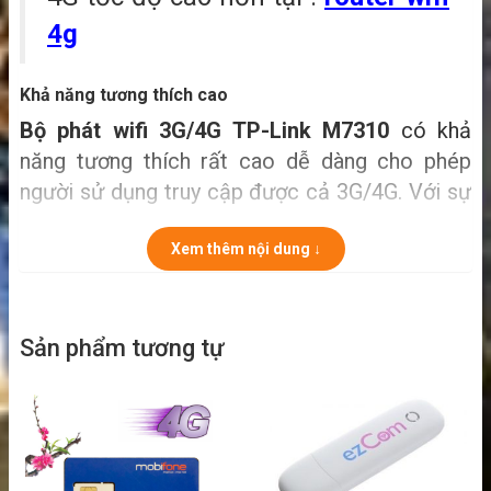
4g
Khả năng tương thích cao
Bộ phát wifi 3G/4G TP-Link M7310
có khả
năng tương thích rất cao dễ dàng cho phép
người sử dụng truy cập được cả 3G/4G. Với sự
tiện lợi đó thiết bị phát wifi ở bất cứ nơi nào để
giúp người dùng dù có đang ở xa hay di chuyển
Xem thêm nội dung ↓
trên đường vẫn có thể lướt web, xem phim,
chơi game tẹt ga.
Sản phẩm tương tự